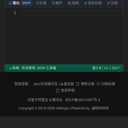
JSON
输出
折叠
展开
复制
复制压缩
压缩
1
就绪 · 欢迎使用 JSON 工具箱
0 B
Ln 1, Col 1
其他连接：
json在线格式化
留言板
更新记录
归档目录
免责声明
托管于
阿里云
&
腾讯云
·
京ICP备20012357号-2
Copyright © 2019-2026 refblogs | Powered by
搬砖的码农