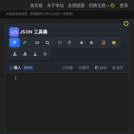
搬砖的码农
留言板
关于本站
友情链接
切换主题->
登录
Tog
navi
欢迎来到到这里，希望我的分享可以给你一些帮助！
JSON 工具箱
JSON
输入
折叠
展开
粘贴
清空
1