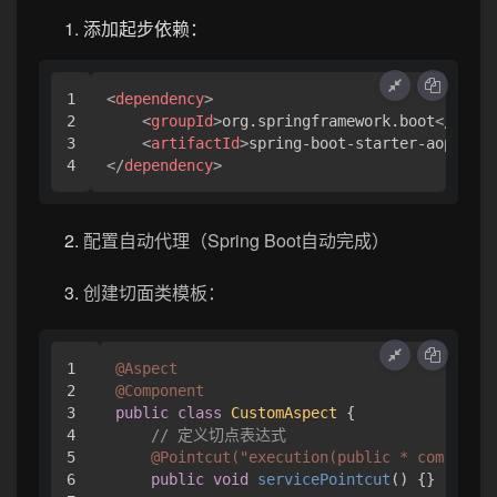
添加起步依赖：
1

<
dependency
>
2

<
groupId
>
org.springframework.boot
</
group
3

<
artifactId
>
spring-boot-starter-aop
</
art
</
dependency
>
配置自动代理（Spring Boot自动完成）
创建切面类模板：
1

@Aspect
2

@Component
3

public
class
CustomAspect
 {

4

// 定义切点表达式
5

@Pointcut("execution(public * com.examp
6

public
void
servicePointcut
()
 {}
