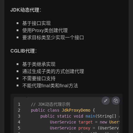
JDK动态代理
：
基于接口实现
使用Proxy类创建代理
要求目标类至少实现一个接口
CGLIB代理
：
基于类继承实现
通过生成子类的方式创建代理
不需要接口支持
不能代理final类和final方法
1

// JDK动态代理示例
2

public
class
JdkProxyDemo
 {

3

public
static
void
main
(String[] args)
 
4

UserService
target
=
new
UserServic
5

UserService
proxy
=
 (UserService) P