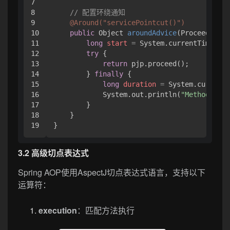
7

8

// 配置环绕通知
9

@Around("servicePointcut()")
10

public
 Object 
aroundAdvice
(ProceedingJo
11

long
start
=
 System.currentTimeMill
12

try
 {

13

return
 pjp.proceed();

14

        } 
finally
 {

15

long
duration
=
 System.currentT
16

            System.out.println(
"Method exec
17

        }

18

    }

3.2 高级切点表达式
Spring AOP使用AspectJ切点表达式语言，支持以下
运算符：
execution
：匹配方法执行