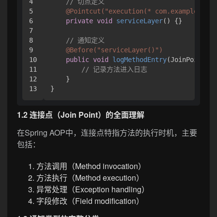
4

// 切点定义
5

@Pointcut("execution(* com.example.serv
6

private
void
serviceLayer
()
 {}

7

8

// 通知定义
9

@Before("serviceLayer()")
10

public
void
logMethodEntry
(JoinPoint jo
11

// 记录方法进入日志
12

    }

1.2 连接点（Join Point）的全面理解
在Spring AOP中，连接点特指方法的执行时机，主要
包括：
方法调用（Method invocation）
方法执行（Method execution）
异常处理（Exception handling）
字段修改（Field modification）