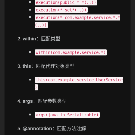
execution(public * *(..))
execution(* set*(..))
execution(* com.example.service.*.*
(..))
within
：匹配类型
within(com.example.service.*)
this
：匹配代理对象类型
this(com.example.service.UserService
)
args
：匹配参数类型
args(java.io.Serializable)
@annotation
：匹配方法注解