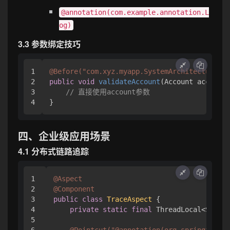
@annotation(com.example.annotation.L
og)
3.3 参数绑定技巧
1

@Before("com.xyz.myapp.SystemArchitecture.da
2

public
void
validateAccount
(Account account)
3

// 直接使用account参数
四、企业级应用场景
4.1 分布式链路追踪
1

@Aspect
2

@Component
3

public
class
TraceAspect
 {

4

private
static
final
 ThreadLocal<String
5

6

@Pointcut("@annotation(org.springframew