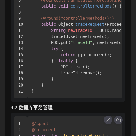
7

public
void
controllerMethods
()
 {}

8

9

@Around("controllerMethods()")
10

public
 Object 
traceRequest
(ProceedingJo
11

String
newTraceId
=
 UUID.randomUUID
12

        traceId.set(newTraceId);

13

        MDC.put(
"traceId"
, newTraceId);

14

try
 {

15

return
 pjp.proceed();

16

        } 
finally
 {

17

            MDC.clear();

18

            traceId.remove();

19

        }

20

    }

4.2 数据库事务管理
1

@Aspect
2

@Component
3

public
class
TransactionAspect
 {
