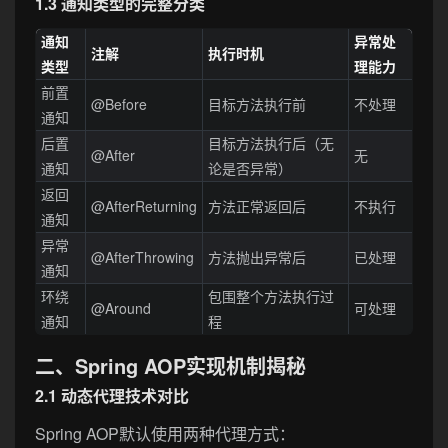
1.3 通知类型的完整分类
通知
异常处
注解
执行时机
类型
理能力
前置
@Before
目标方法执行前
不处理
通知
后置
目标方法执行后（无
@After
无
通知
论是否异常）
返回
@AfterReturning
方法正常返回后
不执行
通知
异常
@AfterThrowing
方法抛出异常后
已处理
通知
环绕
包围整个方法执行过
@Around
可处理
通知
程
二、Spring AOP实现机制揭秘
2.1 动态代理技术对比
Spring AOP默认使用两种代理方式：