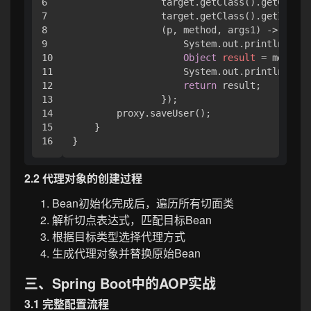
6

                target.getClass().getClassL
7

                target.getClass().getInterf
8

                (p, method, args1) -> {

9

                    System.out.println(
"Bef
10

Object
result
=
 method.
11

                    System.out.println(
"Aft
12

return
 result;

13

                });

14

        proxy.saveUser();

15

    }

2.2 代理对象的创建过程
Bean初始化完成后，遍历所有切面类
解析切点表达式，匹配目标Bean
根据目标类型选择代理方式
生成代理对象并替换原始Bean
三、Spring Boot中的AOP实战
3.1 完整配置流程