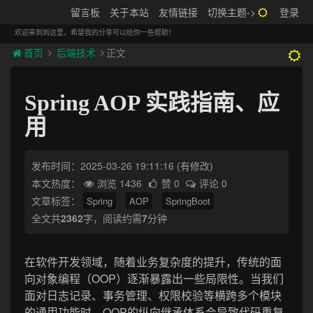
搬砖的码农
留言板
关于本站
友情链接
切换主题->
登录
Tog
navi
欢迎来到到这里，希望我的分享可以给你一些帮助！
首页
后端技术
正文
Spring AOP 实践指南、应
用
发布时间：2025-03-26 19:11:16
(有修改)
本文热度：
浏览 1436
赞 0
评论 0
文章标签：
Spring
AOP
SpringBoot
全文共
2362
字，阅读约需
7
分钟
在软件开发领域，随着业务复杂度的提升，传统的面
向对象编程（OOP）逐渐暴露出一些局限性。当我们
面对日志记录、事务管理、权限校验等横跨多个模块
的通用功能时，OOP的纵向继承体系会导致代码重复