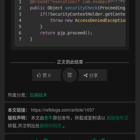
1

@Around("execution(* com.example..*.*(..))")
2

public
 Object 
securityCheck
(ProceedingJoinPo
3

if
(!SecurityContextHolder.getContext().i
4

throw
new
AccessDeniedException
(
"Aut
5

    }

6

return
 pjp.proceed();

正文到此结束
赏
赞
0
分享
所属分类：
后端技术
本文链接：
https://refblogs.com/article/1037
版权声明：
本文由
老牛
原创发布，转载或复制请以
超链接形式
转载,并注明出处
搬砖的码农
。