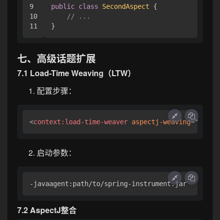
9

public
class
SecondAspect
 {

10

// ...
七、高级话题扩展
7.1 Load-Time Weaving（LTW）
配置步骤：
<
context:load-time-weaver
aspectj-weaving
=
"autod
启动参数：
7.2 AspectJ整合