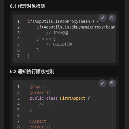
6.1 代理对象检测
1

if
(AopUtils.isAopProxy(bean)) {

2

if
(AopUtils.isJdkDynamicProxy(bean)) {

3

// JDK代理
4

    } 
else
 {

5

// CGLIB代理
6

    }

6.2 通知执行顺序控制
1

@Aspect
2

@Order(1)
3

public
class
FirstAspect
 {

4

// ...
5

}

6

7

@Aspect
8

@Order(2)