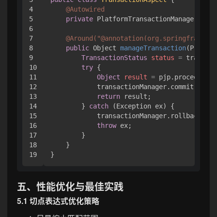
4

@Autowired
5

private
 PlatformTransactionManager tran
6

7

@Around("@annotation(org.springframewor
8

public
 Object 
manageTransaction
(Proceed
9

TransactionStatus
status
=
 transact
10

try
 {

11

Object
result
=
 pjp.proceed();

12

            transactionManager.commit(statu
13

return
 result;

14

        } 
catch
 (Exception ex) {

15

            transactionManager.rollback(sta
16

throw
 ex;

17

        }

18

    }

五、性能优化与最佳实践
5.1 切点表达式优化策略