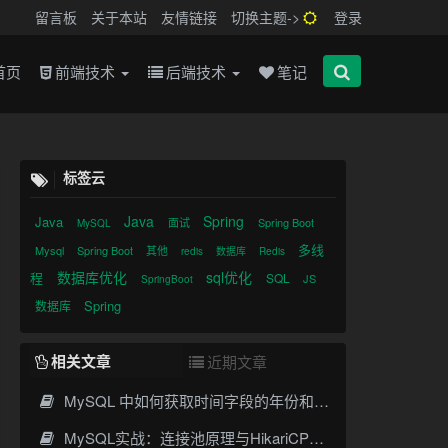
留言板
关于本站
友情链接
切换主题->
登录
首页
前端技术
后端技术
笔记
标签云
Java
Spring
Java
面试
Spring Boot
MySQL
多线
Mysql
Spring Boot
其他
redis
数据库
Redis
数据库优化
sql优化
程
SQL
JS
SpringBoot
Spring
数据库
相关文章
近期文章
MySQL 中如何获取时间字段的年份和月份
MySQL实战：连接池原理与HikariCP、C3P0、Druid、DBCP选型