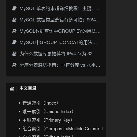
MySQL 单表约束超详细教程：主键、非空、唯一、默认值一次讲透
MySQL 数据类型选错有多可怕？90% 开发者都踩过的坑
MySQL数据查询中GROUP BY的用法与实战详解
MySQL中GROUP_CONCAT的用法详解：语法、示例与常见坑
为什么数据库更推荐将 IPv4 存为 32 位整数而不是字符串
分库分表避坑指南：垂直分库 vs 水平分表，分片键选对才不踩雷
MySQL索引基础概念
MySQL索引的作用和优点
MySQL索引的底层原理
本文目录
MySQL常见索引类型
普通索引（Index）
唯一索引（Unique Index）
主键索引（Primary Key）
组合索引（Composite/Multiple Column Index）
全文索引（Fulltext Index）