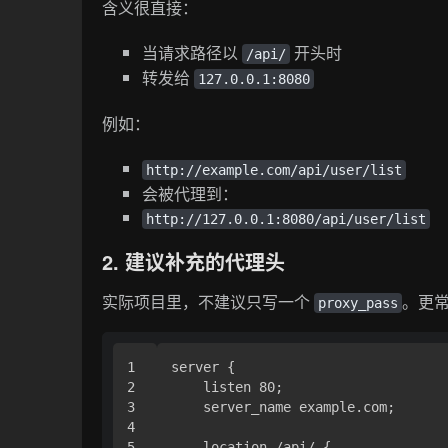
含义很直接：
当请求路径以
开头时
/api/
转发给
127.0.0.1:8080
例如：
http://example.com/api/user/list
会被代理到：
http://127.0.0.1:8080/api/user/list
2. 建议补充的代理头
实际项目里，不建议只写一个
。更
proxy_pass
1

server {

2

    listen 80;

3

    server_name example.com;

4

5

    location /api/ {
