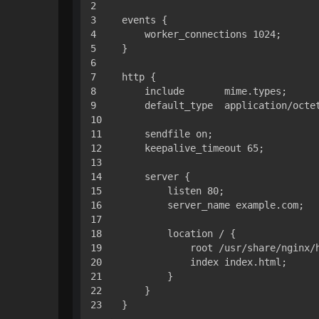
2

3

events {

4

    worker_connections 1024;

5

}

6

7

http {

8

    include       mime.types;

9

    default_type  application/octet
10

11

    sendfile on;

12

    keepalive_timeout 65;

13

14

    server {

15

        listen 80;

16

        server_name example.com;

17

18

        location / {

19

            root /usr/share/nginx/h
20

            index index.html;

21

        }

22

    }
