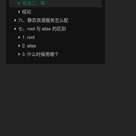
写法二：带 /
结论
六、静态资源服务怎么配
七、root 与 alias 的区别
1. root
2. alias
3. 什么时候用哪个
4. 最容易出错的地方
八、静态资源服务的典型配置
1. 基础静态目录映射
2. 为静态资源设置缓存头
3. 单页应用前端路由支持
九、负载均衡的基本原理
十、使用 upstream 定义后端服务组
十一、Nginx 常见负载均衡策略
1. 轮询（默认）