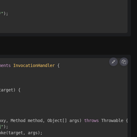
"
);

ments
InvocationHandler
 {

target)
 {

oxy, Method method, Object[] args)
throws
 Throwable {

"
);

oke(target, args);
