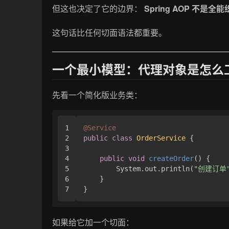
但这也决定了它的边界：
Spring AOP 不
这句话比任何切面语法都重要。
一个最小模型：代理对象是怎么
先看一个简化版业务类：
1

@Service
2

public
class
OrderService
 {

3

4

public
void
createOrder
()
 {

5

        System.out.println(
"创建订单
6

    }

如果给它加一个切面：