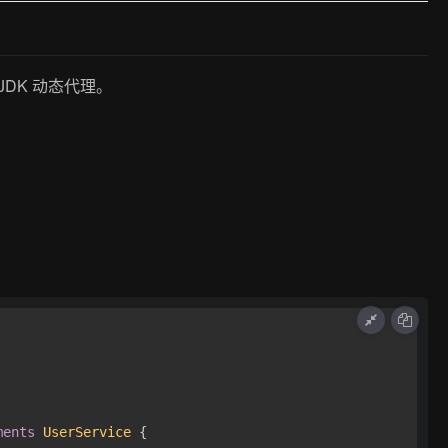
JDK 动态代理。
ments
UserService
 {
