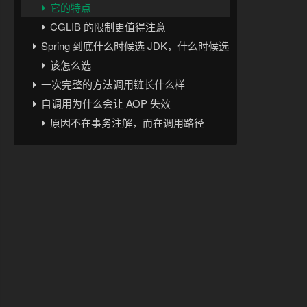
它的特点
CGLIB 的限制更值得注意
Spring 到底什么时候选 JDK，什么时候选 CGLIB
该怎么选
一次完整的方法调用链长什么样
自调用为什么会让 AOP 失效
原因不在事务注解，而在调用路径
这类问题最常见的表现
解决方式
方式一：拆分到另一个 Bean
方式二：通过代理对象调用自己
为什么 final、private 方法经常增强失败
final 方法
private 方法
final 类
一个容易误判的点