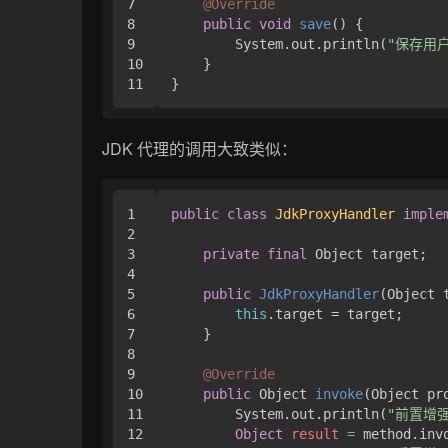
7

@Override
8

public
void
save
()
 {

9

        System.out.println(
"保存用户
10

    }

JDK 代理的调用大致类似：
1

public
class
JdkProxyHandler
imple
2

3

private
final
 Object target;

4

5

public
JdkProxyHandler
(Object 
6

this
.target = target;

7

    }

8

9

@Override
10

public
 Object 
invoke
(Object pr
11

        System.out.println(
"前置增强
12

Object
result
=
 method.inv