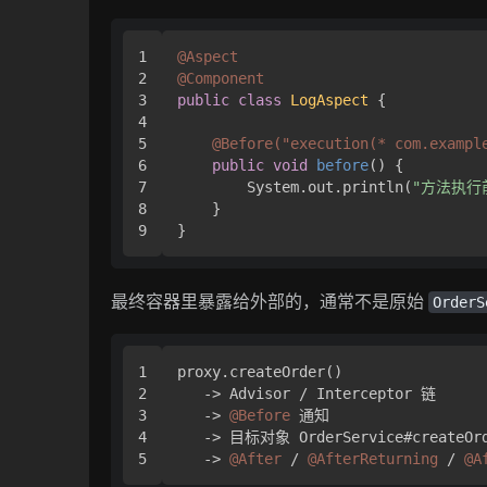
1

@Aspect
2

@Component
3

public
class
LogAspect
 {

4

5

@Before("execution(* com.exampl
6

public
void
before
()
 {

7

        System.out.println(
"方法执行
8

    }

最终容器里暴露给外部的，通常不是原始
OrderS
1

proxy.createOrder()

2

   -> Advisor / Interceptor 链

3

   -> 
@Before
 通知

4

   -> 目标对象 OrderService#createOrd
   -> 
@After
 / 
@AfterReturning
 / 
@A