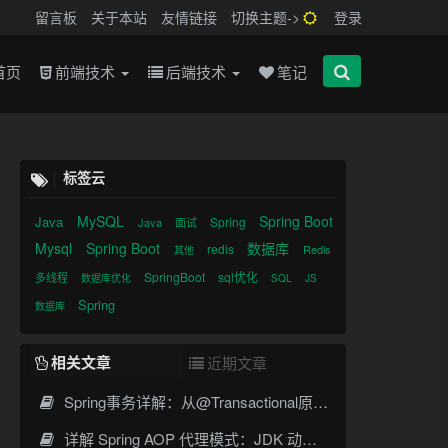
留言板
关于本站
友情链接
切换主题->
登录
首页
前端技术
后端技术
笔记
标签云
MySQL
Spring Boot
Java
Spring
Java
面试
Mysql
Spring Boot
数据库
redis
Redis
其他
SpringBoot
sql优化
多线程
数据库优化
SQL
JS
Spring
数据库
相关文章
近期文章
Spring事务详解：从@Transactional原理到传播机制实战
详解 Spring AOP 代理模式：JDK 动态代理与 CGLIB 原理