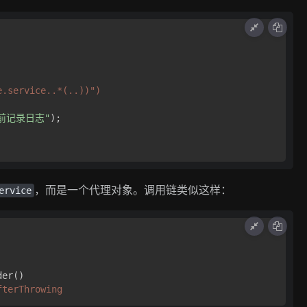
e.service..*(..))")
前记录日志"
);

，而是一个代理对象。调用链类似这样：
ervice
er()

fterThrowing