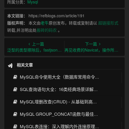
所属分类：
Mysql
本文链接：
https://refblogs.com/article/191
版权声明：
本文由
老牛
原创发布，转载或复制请以
超链接形式
转载,并注明出处
搬砖的码农
。
上一篇
下一篇
泛型的类型擦除后，fastjson反序列化时如何还原？
再见收费的Navicat，操作所有数据库就靠它了
相关文章
MySQL命令使用大全（数据库常用命令详解）
SQL查询语句大全：16类经典场景详解与性能优化指南
MySQL增删改查(CRUD) - 从基础到高阶优化
MySQL GROUP_CONCAT函数与最佳实践
MySQL表连接：深入理解内外连接原理与实践