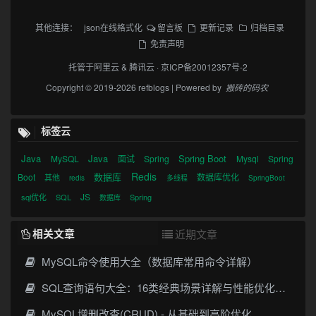
其他连接：
json在线格式化
留言板
更新记录
归档目录
免责声明
托管于
阿里云
&
腾讯云
·
京ICP备20012357号-2
Copyright © 2019-2026 refblogs | Powered by
搬砖的码农
标签云
Java
Java
Spring Boot
MySQL
面试
Spring
Mysql
Spring
Redis
数据库
Boot
数据库优化
其他
redis
多线程
SpringBoot
JS
sql优化
SQL
Spring
数据库
相关文章
近期文章
MySQL命令使用大全（数据库常用命令详解）
SQL查询语句大全：16类经典场景详解与性能优化指南
MySQL增删改查(CRUD) - 从基础到高阶优化