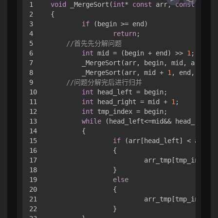
1

void
 _MergeSort(
int
* 
const
 arr, 
const
int
 b
2

{

3

if
 (begin >= end)

4

return
;

5

//首先先分解问题
6

int
 mid = (begin + end) >> 
1
;

7

	_MergeSort(arr, begin, mid, arr_tmp);

8

	_MergeSort(arr, mid + 
1
, end, arr_t
9

//问题分解完后进行归并
10

int
 head_left = begin;

11

int
 head_right = mid + 
1
;

12

int
 tmp_index = begin;

13

while
 (head_left<=mid&& head_right<
14

	{

15

if
 (arr[head_left] < arr[he
16

		{

17

			arr_tmp[tmp_index++] = arr[head_left++];

18

		}

19

else
20

		{

21

			arr_tmp[tmp_index++] = arr[head_right++];

22

		}
