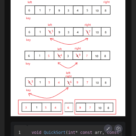
1

void
QuickSort
(
int
* 
const
 arr, 
const
int
 be