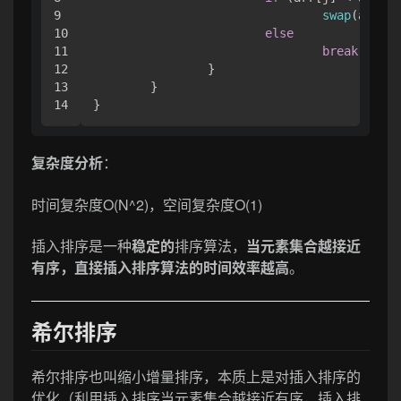
9

swap
(arr + 
10

else
11

break
;

12

		}

13

	}

}
复杂度分析
：
时间复杂度O(N^2)，空间复杂度O(1)
插入排序是一种
稳定的
排序算法，
当元素集合越接近
有序，直接插入排序算法的时间效率越高
。
希尔排序
希尔排序也叫缩小增量排序，本质上是对插入排序的
优化（利用插入排序当元素集合越接近有序，插入排