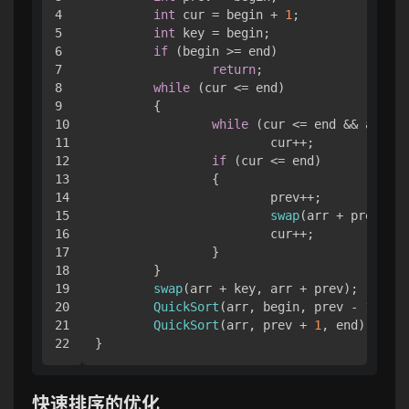
4

int
 cur = begin + 
1
;

5

int
 key = begin;

6

if
 (begin >= end)

7

return
;

8

while
 (cur <= end)

9

	{

10

while
 (cur <= end && arr[cu
11

			cur++;

12

if
 (cur <= end)

13

		{

14

			prev++;

15

swap
(arr + prev, ar
16

			cur++;

17

		}

18

	}

19

swap
(arr + key, arr + prev);

20

QuickSort
(arr, begin, prev - 
1
);

21

QuickSort
(arr, prev + 
1
, end);

}
快速排序的优化