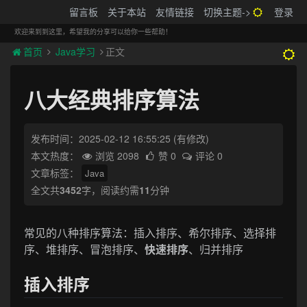
搬砖的码农
留言板
关于本站
友情链接
切换主题->
登录
Tog
navi
欢迎来到到这里，希望我的分享可以给你一些帮助！
首页
Java学习
正文
八大经典排序算法
发布时间：2025-02-12 16:55:25
(有修改)
本文热度：
浏览 2098
赞 0
评论 0
文章标签：
Java
全文共
3452
字，阅读约需
11
分钟
常见的八种排序算法：插入排序、希尔排序、选择排
序、堆排序、冒泡排序、
快速排序
、归并排序
插入排序