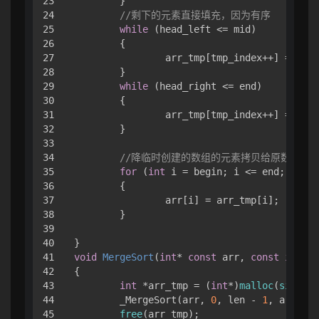
23

	}

24

//剩下的元素直接填充，因为有序
25

while
 (head_left <= mid)

26

	{

27

		arr_tmp[tmp_index++] = arr[head_left++];

28

	}

29

while
 (head_right <= end)

30

	{

31

		arr_tmp[tmp_index++] = arr[head_right++];

32

	}

33

34

//降临时创建的数组的元素拷贝给原数组
35

for
 (
int
 i = begin; i <= end; i++)

36

	{

37

		arr[i] = arr_tmp[i];

38

	}

39

40

41

void
MergeSort
(
int
* 
const
 arr, 
const
int
 le
42

{

43

int
 *arr_tmp = (
int
*)
malloc
(
sizeof
(
44

	_MergeSort(arr, 
0
, len - 
1
, arr_tmp
45

free
(arr_tmp);
