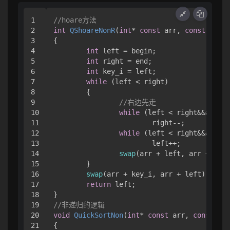
1

//hoare方法
2

int
QShoareNonR
(
int
* 
const
 arr, 
const
int
 b
3

{

4

int
 left = begin;

5

int
 right = end;

6

int
 key_i = left;

7

while
 (left < right)

8

	{

9

//右边先走
10

while
 (left < right&&arr[ri
11

			right--;

12

while
 (left < right&&arr[le
13

			left++;

14

swap
(arr + left, arr + righ
15

	}

16

swap
(arr + key_i, arr + left);

17

return
 left;

18

19

//非递归的逻辑
20

void
QuickSortNon
(
int
* 
const
 arr, 
const
int
21

{
