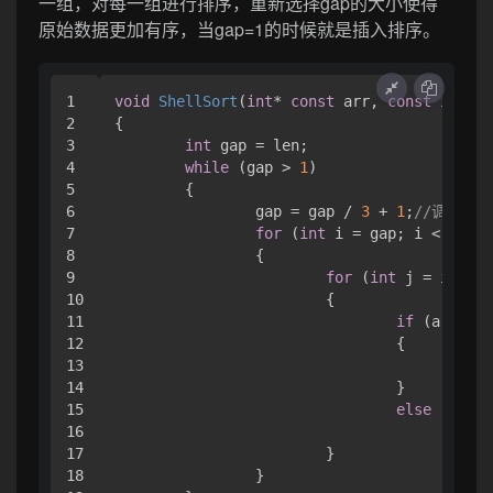
一组，对每一组进行排序，重新选择gap的大小使得
原始数据更加有序，当gap=1的时候就是插入排序。
1

void
ShellSort
(
int
* 
const
 arr, 
const
int
 le
2

{

3

int
 gap = len;

4

while
 (gap > 
1
)

5

	{

6

		gap = gap / 
3
 + 
1
;
//调整ga
7

for
 (
int
 i = gap; i < len; 
8

		{

9

for
 (
int
 j = i; j >
10

			{

11

if
 (arr[j] 
12

				{

13

swa
14

				}

15

else
16

bre
17

			}

18

		}
