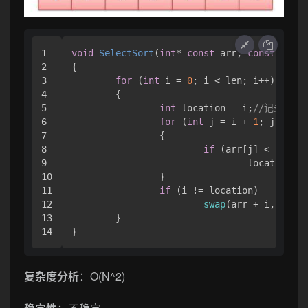
1

void
SelectSort
(
int
* 
const
 arr, 
const
int
 l
2

{

3

for
 (
int
 i = 
0
; i < len; i++)

4

	{

5

int
 location = i;
//记录最小
6

for
 (
int
 j = i + 
1
; j < len
7

		{

8

if
 (arr[j] < arr[lo
9

				location = j;

10

		}

11

if
 (i != location)

12

swap
(arr + i, arr +
13

	}

}
复杂度分析
：O(N^2)