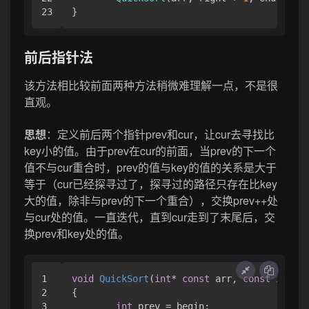
}
前后指针法
该方法相比较前面两种方法稍微难理解一点，不是很
直观。
思想
：定义前后两个指针prev和cur，让cur去寻找比
key小的值。由于prev在cur的前面，当prev的下一个
值不与cur重合时，prev的值与key的值的关系是大于
等于（cur已经探寻过了，探寻过的路径只存在比key
大的值，除非与prev的下一个重合），交换prev++处
与cur处的值。一直迭代，直到cur走到了末尾后，交
换prev和key处的值。
1

void
QuickSort
(
int
* 
const
 arr, 
const
int
 be
2

{

3

int
 prev = begin;
