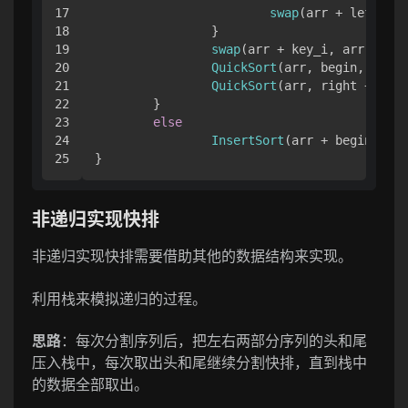
17

swap
(arr + left, ar
18

		}

19

swap
(arr + key_i, arr + lef
20

QuickSort
(arr, begin, left 
21

QuickSort
(arr, right + 
1
, e
22

	}

23

else
24

InsertSort
(arr + begin, end
}
非递归实现快排
非递归实现快排需要借助其他的数据结构来实现。
利用栈来模拟递归的过程。
思路
：每次分割序列后，把左右两部分序列的头和尾
压入栈中，每次取出头和尾继续分割快排，直到栈中
的数据全部取出。