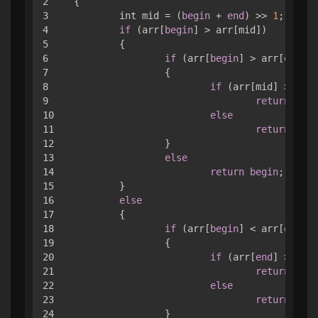
2

{

3

	int mid = (
begin
 + 
end
) >> 
1
;

4

if
 (arr[
begin
] > arr[mid])

5

	{

6

if
 (arr[
begin
] > arr[
end
])

7

		{

8

if
 (arr[mid] > arr[
9

return
 mid;

10

else
11

return
end
;

12

		}

13

else
14

return
begin
;

15

	}

16

else
17

	{

18

if
 (arr[
begin
] < arr[
end
])

19

		{

20

if
 (arr[
end
] > arr[
21

return
 mid;

22

else
23

return
end
;

24

		}
