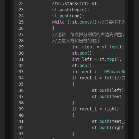
22

	std::stack<
int
> st;

23

	st.
push
(begin);

24

	st.
push
(end);

25

while
 (!st.
empty
())
//只要栈不为空，
26

	{

27

//逻辑：每次把分割后的右边先调整，最后
28

//注意入栈和出栈的顺序
29

int
 right = st.
top
();

30

		st.
pop
();

31

int
 left = st.
top
();

32

		st.
pop
();

33

int
 meet_i = 
QShoareNonR
(ar
34

if
 (meet_i > left)
//先入左
35

		{

36

			st.
push
(left);

37

			st.
push
(meet_i - 
1
)
38

		}

39

if
 (meet_i < right)

40

		{

41

			st.
push
(meet_i + 
1
)
42

			st.
push
(right);

43

		}
