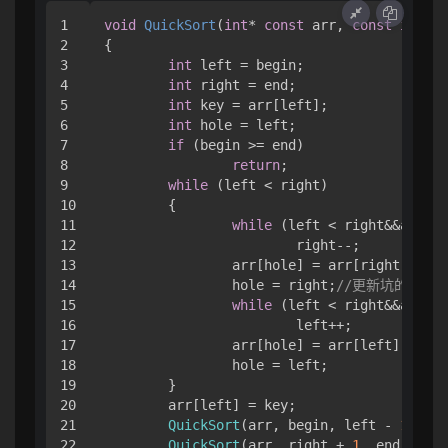
1

void
QuickSort
(
int
* 
const
 arr, 
const
int
 be
2

{

3

int
 left = begin;

4

int
 right = end;

5

int
 key = arr[left];

6

int
 hole = left;

7

if
 (begin >= end)

8

return
;

9

while
 (left < right)

10

	{

11

while
 (left < right&&arr[ri
12

			right--;

13

		arr[hole] = arr[right];
//
14

		hole = right;
//更新坑的位置
15

while
 (left < right&&arr[le
16

			left++;

17

		arr[hole] = arr[left];

18

		hole = left;

19

	}

20

	arr[left] = key;

21

QuickSort
(arr, begin, left - 
1
);
//
22

QuickSort
(arr, right + 
1
, end);
