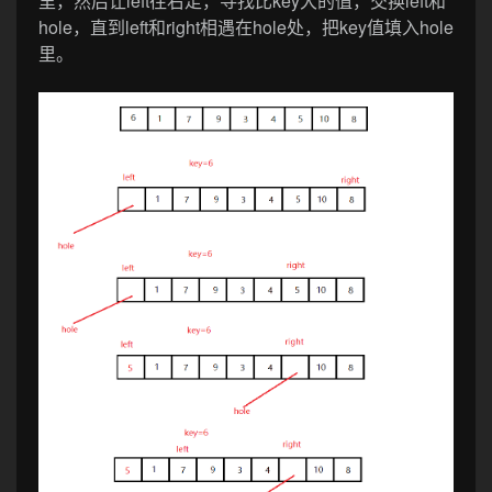
里，然后让left往右走，寻找比key大的值，交换left和
hole，直到left和right相遇在hole处，把key值填入hole
里。