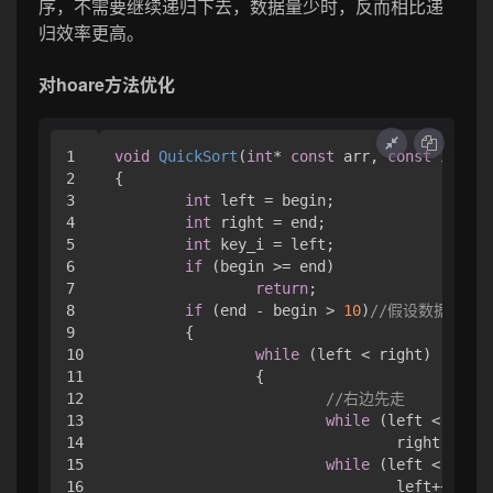
序，不需要继续递归下去，数据量少时，反而相比递
归效率更高。
对hoare方法优化
1

void
QuickSort
(
int
* 
const
 arr, 
const
int
 be
2

{

3

int
 left = begin;

4

int
 right = end;

5

int
 key_i = left;

6

if
 (begin >= end)

7

return
;

8

if
 (end - begin > 
10
)
//假设数据长度
9

	{

10

while
 (left < right)

11

		{

12

//右边先走
13

while
 (left < right
14

				right--;

15

while
 (left < right
16

				left++;
