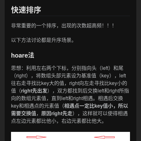
快速排序
非常重要的一个排序，出现的次数超高频！！！
以下方法讨论都是升序场景。
hoare法
思想：利用左右两个下标，分别指向头（left）和尾
（right），将数组头部元素设为基准值（key），left
往右走寻找比key大的值，right向左走寻找比key小的
值（
right先出发
），双方都找到后交换left和right所指
向的数组元素值，直到left和right相遇。相遇后交换
key和相遇点的元素值（
相遇点一定比
key
值小，所以
需要交换值
，
原因right先走
），这样就可以使得相遇
点左边元素都比他小，右边元素都比他大。