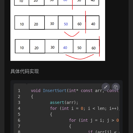
具体代码实现
1

void
InsertSort
(
int
* 
const
 arr, 
const
int
 l
2

{

3

assert
(arr);

4

for
 (
int
 i = 
0
; i < len; i++)
//遍
5

	{

6

for
 (
int
 j = i; j > 
0
; j--)
7

		{

8

if
 (arr[j] < arr[j 