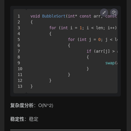
1

void
BubbleSort
(
int
* 
const
 arr, 
const
int
 l
2

{

3

for
 (
int
 i = 
1
; i < len; i++)

4

	{

5

for
 (
int
 j = 
0
; j < len - i
6

		{

7

if
 (arr[j] > arr[j 
8

			{

9

swap
(arr + 
10

			}

11

		}

12

	}

}
复杂度分析
：O(N^2)
稳定性
：稳定