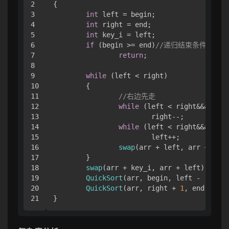
2

{

3

int
 left = begin;

4

int
 right = end;

5

int
 key_i = left;

6

if
 (begin >= end)
//递归结束条件
7

return
;

8

9

while
 (left < right)

10

	{

11

//右边先走
12

while
 (left < right&&arr[ri
13

			right--;

14

while
 (left < right&&arr[le
15

			left++;

16

swap
(arr + left, arr + righ
17

	}

18

swap
(arr + key_i, arr + left);

19

QuickSort
(arr, begin, left - 
1
);
//
20

QuickSort
(arr, right + 
1
, end);

}