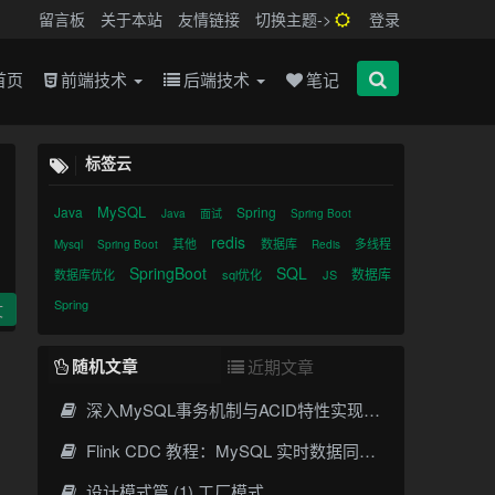
留言板
关于本站
友情链接
切换主题->
登录
首页
前端技术
后端技术
笔记
标签云
MySQL
Java
Spring
Java
面试
Spring Boot
redis
其他
数据库
多线程
Mysql
Spring Boot
Redis
SpringBoot
SQL
数据库
数据库优化
sql优化
JS
Spring
文
随机文章
近期文章
深入MySQL事务机制与ACID特性实现原理
Flink CDC 教程：MySQL 实时数据同步实战指南
设计模式篇 (1) 工厂模式