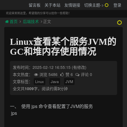
搬砖的码农
留言板
关于本站
友情链接
切换主题->
登录
Tog
navi
欢迎来到到这里，希望我的分享可以给你一些帮助！
首页
后端技术
正文
Linux查看某个服务JVM的
GC和堆内存使用情况
发布时间：2025-02-12 16:55:15
(有修改)
本文热度：
浏览 5486
赞 6
评论 0
文章标签：
Linux
Java
JVM
全文共
1009
字，阅读约需
3
分钟
一、 使用 jps 命令查看配置了JVM的服务
jps