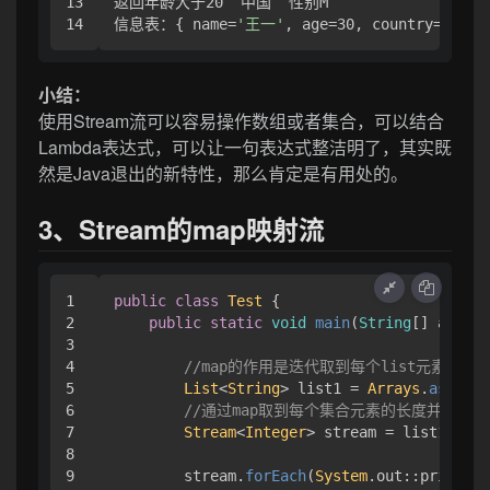
13

返回年龄大于20  中国  性别M

信息表：{ name=
'王一'
, age=30, country=
'中国'
小结：
使用Stream流可以容易操作数组或者集合，可以结合
Lambda表达式，可以让一句表达式整洁明了，其实既
然是Java退出的新特性，那么肯定是有用处的。
3、Stream的map映射流
1

public
class
Test
 { 

2

public
static
void
main
(
String
[] args
) 
3

4

//map的作用是迭代取到每个list元素，
5

List
<
String
> list1 = 
Arrays
.
asList
(
6

//通过map取到每个集合元素的长度并返回
7

Stream
<
Integer
> stream = list1.
stre
8

9

        stream.
forEach
(
System
.
out
::println)