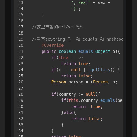
13

", sex="
 + sex +

14

'}'
;

15

    }

16

17

//这里节省的get/set代码
18

19

//重写toString（） 和 equals 和 hashcode 方法
20

@Override
21

public
boolean
equals
(
Object
 o
){ 

22

if
(
this
 == o)

23

return
true
;

24

if
(o == 
null
 || 
getClass
() != o.
get
25

return
false
;

26

Person
 person = (
Person
) o;

27

28

if
(country != 
null
){ 

29

if
(
this
.
country
.
equals
(person.
c
30

return
true
;

31

            }
else
{ 

32

return
false
;

33

            }

34

        }
