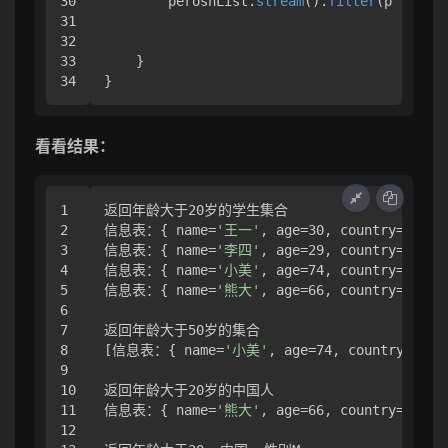
30

        perosnList.
stream
().
filter
(p -> p.
g
31

32

33

    }

}
看看结果：
1

返回年龄大于20岁的学生集合

2

信息表：{ name=
'王一'
, age=30, country=
'中国'
3

信息表：{ name=
'李四'
, age=29, country=
'日本'
4

信息表：{ name=
'小美'
, age=74, country=
'英国'
5

信息表：{ name=
'熊大'
, age=66, country=
'韩国'
6

7

返回年龄大于50岁的集合

8

[信息表：{ name=
'小美'
, age=74, country=
'英国
9

10

返回年龄大于20岁的中国人

11

信息表：{ name=
'熊大'
, age=66, country=
'韩国'
12
