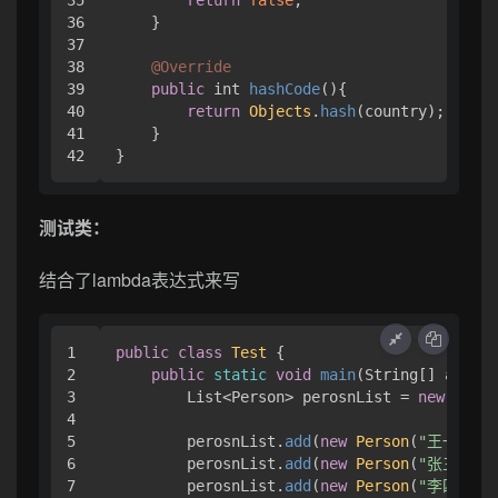
35

return
false
;

36

    }

37

38

@Override
39

public
 int 
hashCode
(
){ 

40

return
Objects
.
hash
(country);

41

    }

}
测试类：
结合了lambda表达式来写
1

public
class
Test
{ 

2

public
static
void
main
(String[] args) 
3

        List<Person> perosnList = 
new
 Array
4

5

        perosnList.
add
(
new
Person
(
"王一"
, 
3
6

        perosnList.
add
(
new
Person
(
"张三"
, 
1
7

        perosnList.
add
(
new
Person
(
"李四"
, 
2