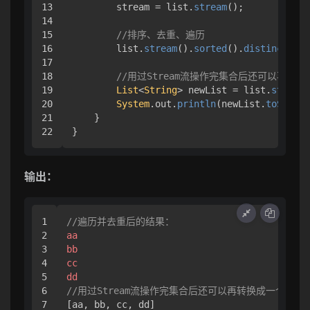
13

        stream = list.
stream
();

14

15

//排序、去重、遍历
16

        list.
stream
().
sorted
().
distinct
().
f
17

18

//用过Stream流操作完集合后还可以再转
19

List
<
String
> newList = list.
stream
(
20

System
.
out
.
println
(newList.
toString
21

    }

}
输出：
1

//遍历并去重后的结果：
2

aa
3

bb
4

cc
5

dd
6

//用过Stream流操作完集合后还可以再转换成一个新的
[aa, bb, cc, dd]