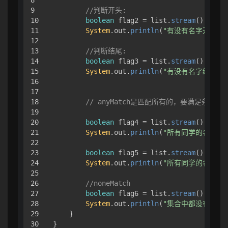
9

//判断开头:
10

boolean
 flag2 = list.
stream
().
anyMa
11

System
.
out
.
println
(
"有没有名字开头是
12

13

//判断结尾:
14

boolean
 flag3 = list.
stream
().
anyMa
15

System
.
out
.
println
(
"有没有名字结尾是
16

17

18

// anyMatch是匹配所有的，要满足条件
19

20

boolean
 flag4 = list.
stream
().
anyMa
21

System
.
out
.
println
(
"所有同学的名字都
22

23

boolean
 flag5 = list.
stream
().
anyMa
24

System
.
out
.
println
(
"所有同学的名字都
25

26

//noneMatch
27

boolean
 flag6 = list.
stream
().
noneM
28

System
.
out
.
println
(
"集合中都没有包含'
29

    }

}