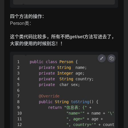
四个方法的操作：
Person类：
这个类代码比较多，所有不把get/set方法写进去了，
大家的使用的时候别忘！！
1

public
class
Person
 { 

2

private
String
  name;

3

private
Integer
 age;

4

private
String
 country;

5

private
  char sex;

6

7

@Override
8

public
String
toString
(
) { 

9

return
"信息表：{"
 +

10

"name='"
 + name + 
'\''
 +

11

", age="
 + age +

12

", country='"
 + country + 
'