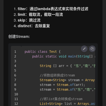
filter：通过lambda表达式来实现条件过滤
limit：截取流，截取一段流
skip：跳过流
distinct：去除重复
创建Stream:
1

public
class
Test
 { 

2

public
static
void
main
(
String
[] args
) 
3

4

String
 [] arr = { 
"东"
,
"南"
,
"西"
,
"北
5

6

//将数组转换成Stream
7

Stream
<
String
> stream = 
Arrays
.
stre
8

        stream = 
Stream
.
of
(arr);

9

        stream = 
Stream
.
of
(
"东"
,
"南"
,
"西"
,
"
10

11

//将list集合转换成stream
12

List
<
String
> list = 
Arrays
.
asList
(
"