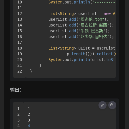
10

System
.
out
.
println
(
"---------------
11

12

List
<
String
> userList = 
new
ArrayLi
13

        userList.
add
(
"周杰伦.tom"
);

14

        userList.
add
(
"尼古拉斯.赵四"
);

15

        userList.
add
(
"牛顿.巴基斯"
);

16

        userList.
add
(
"赵少华.思密达"
);

17

18

List
<
String
> uList = userList.
strea
19

                p.
length
())).
collect
(
Collec
20

System
.
out
.
println
(uList.
toString
()
21

    }

}
输出：
1

1

2

2

3

4

4
