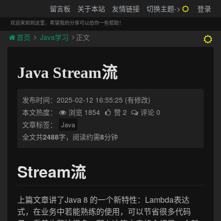
搬砖的码农
留言板
关于本站
友情链接
切换主题->
登录
Tog
navi
欢迎来到到这里，希望我的分享可以给你一些帮助！
首页
Java学习
正文
Java Stream流
发布时间：2025-02-12 16:55:25
(有修改)
本文热度：
浏览 1854
赞 2
评论 0
文章标签：
Java
全文共
2488
字，阅读约需
8
分钟
Stream流
上篇文章讲了Java 8 的一个新特性：Lambda表达
式，在业务中若能熟练的使用，可以节省很多代码