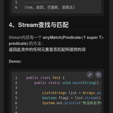
5

----------------
[tom, 赵四, 巴基斯, 思密达]
4、Stream查找与匹配
Stream内还有一个
anyMatch(Predicate<? super T>
predicate)
的方法：
返回此流中的任何元素是否匹配所提供的词
Demo:
1

public
class
Test
 { 

2

public
static
void
main
(
String
[] args
) 
3

4

List
<
String
> list = 
Arrays
.
asList
(
5

boolean
 flag1 = list.
stream
().
anyMa
6

System
.
out
.
println
(
"有没有名字包含燕
7

8
