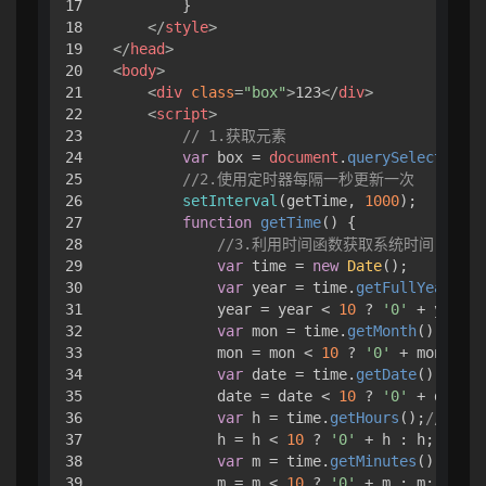
17

        }

18

</
style
>
19

</
head
>
20

<
body
>
21

<
div
class
=
"box"
>
123
</
div
>
22

<
script
>
23

// 1.获取元素
24

var
 box = 
document
.
querySelector
(
'.
25

//2.使用定时器每隔一秒更新一次
26

setInterval
(getTime, 
1000
);

27

function
getTime
(
) {

28

//3.利用时间函数获取系统时间
29

var
 time = 
new
Date
();

30

var
 year = time.
getFullYear
();
31

            year = year < 
10
 ? 
'0'
 + year :
32

var
 mon = time.
getMonth
() + 
1
;
33

            mon = mon < 
10
 ? 
'0'
 + mon : mo
34

var
 date = time.
getDate
();
//日
35

            date = date < 
10
 ? 
'0'
 + date :
36

var
 h = time.
getHours
();
//小时
37

            h = h < 
10
 ? 
'0'
 + h : h;

38

var
 m = time.
getMinutes
();
//分
39

            m = m < 
10
 ? 
'0'
 + m : m;
