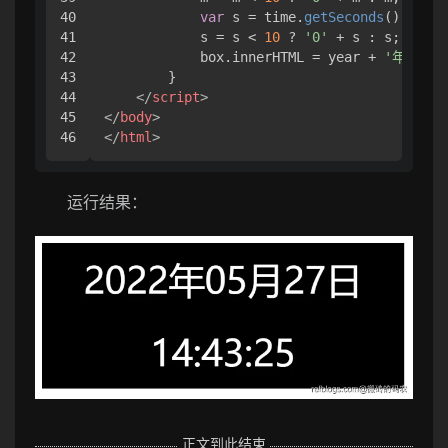
40

var
 s = time.
getSeconds
();
//秒
41

            s = s < 
10
 ? 
'0'
 + s : s;

42

            box.
innerHTML
 = year + 
'年'
 + m
43

        }

44

</
script
>
45

</
body
>
</
html
>
运行结果：
正文到此结束