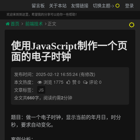
搬砖的码农
留言板
关于本站
友情链接
切换主题->
登录
Tog
navi
欢迎来到到这里，希望我的分享可以给你一些帮助！
首页
前端技术
正文
使用JavaScript制作一个页
面的电子时钟
发布时间：2025-02-12 16:55:24
(有修改)
本文热度：
浏览 1775
赞 0
评论 0
文章标签：
JS
全文共
660
字，阅读约需
2
分钟
题目：做一个电子时钟，显示当前的年月日，时分
秒，要求自动变化。
案例分析：