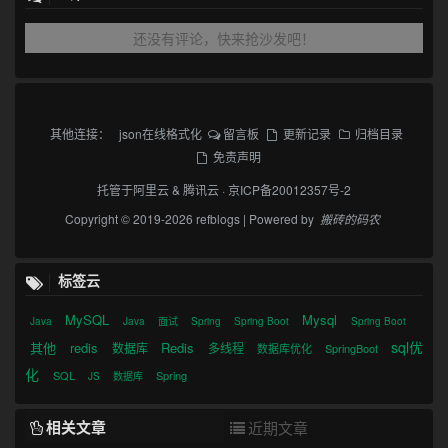
还没有评论，快来抢沙发吧！
其他连接：
json在线格式化
留言板
更新记录
归档目录
免责声明
托管于
阿里云
&
腾讯云
·
京ICP备20012357号-2
Copyright © 2019-2026 refblogs | Powered by
搬砖的码农
标签云
MySQL
Mysql
Java
Java
面试
Spring
Spring Boot
Spring Boot
sql优
其他
redis
Redis
数据库
多线程
数据库优化
SpringBoot
化
SQL
Spring
JS
数据库
相关文章
近期文章