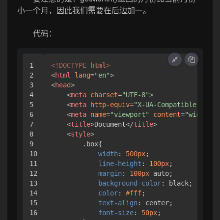
小一个月，因此我们需要在后边加一。
代码：
1

<!DOCTYPE 
html
>
2

<
html
lang
=
"en"
>
3

<
head
>
4

<
meta
charset
=
"UTF-8"
>
5

<
meta
http-equiv
=
"X-UA-Compatible"
cont
6

<
meta
name
=
"viewport"
content
=
"width=de
7

<
title
>
Document
</
title
>
8

<
style
>
9

.box
{

10

width
: 
500px
;

11

line-height
: 
100px
;

12

margin
: 
100px
 auto;

13

background-color
: black;

14

color
: 
#fff
;

15

text-align
: center;

16

font-size
: 
50px
;
