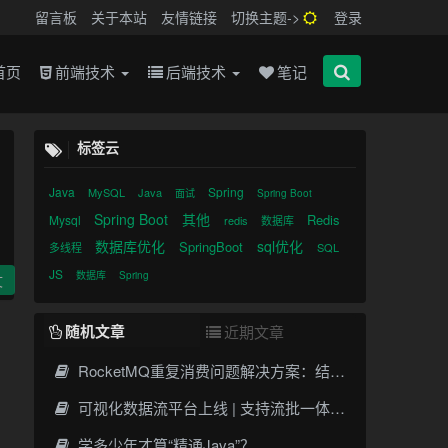
留言板
关于本站
友情链接
切换主题->
登录
首页
前端技术
后端技术
笔记
标签云
Java
Spring
MySQL
Java
面试
Spring Boot
Spring Boot
其他
Redis
Mysql
redis
数据库
数据库优化
sql优化
SpringBoot
多线程
SQL
JS
数据库
Spring
文
随机文章
近期文章
RocketMQ重复消费问题解决方案：结合Redis实现幂等性处理
可视化数据流平台上线 | 支持流批一体、差异检测、零代码配置
学多少年才算“精通Java”？