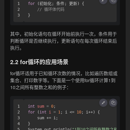
1

for
 (初始化; 条件; 更新) {

2

// 循环体代码
其中，初始化语句在循环开始前执行一次，条件用于
判断循环是否继续执行，更新语句在每次循环结束后
执行。
2.2 for循环的应用场景
for循环适用于已知循环次数的情况，比如遍历数组或
集合、打印数字等。下面是一个使用for循环计算1到
10之间所有整数之和的例子：
1

int
sum
=
0
2

for
 (
int
i
=
1
; i <= 
10
; i++) {

3

    sum += i;

4

}

System.out.println(
"1到10之间所有整数之和为："