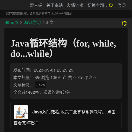
搬砖的码农
留言板
关于本站
友情链接
切换主题->
登录
Tog
navi
欢迎来到到这里，希望我的分享可以给你一些帮助！
首页
Java学习
正文
Java循环结构（for, while,
do...while）
发布时间：2023-09-01 23:29:29
本文热度：
浏览 1369
赞 0
评论 0
文章标签：
Java
全文共
1482
字，阅读约需
4
分钟
Java入门教程
收录于此完整系列教程。
点击
查看完整教程