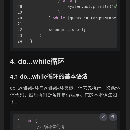
17

            } 
else
 {

18

                System.out.println(
"恭喜你，
19

            }

20

        } 
while
 (guess != targetNumber);

21

22

        scanner.close();

23

    }

4. do...while循环
4.1 do...while循环的基本语法
do...while循环与while循环类似，但它先执行一次循环
体代码，然后再判断条件是否满足。它的基本语法如
下：
1

do
 {

2

// 循环体代码