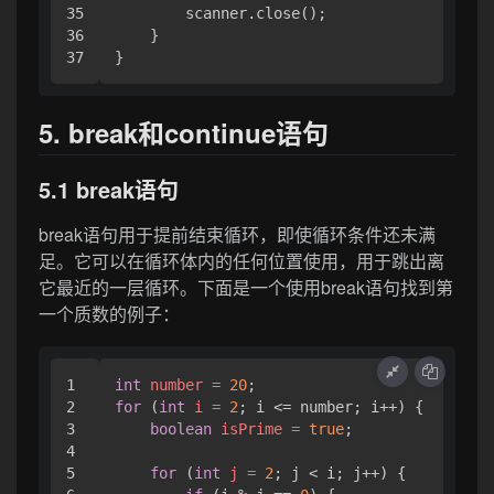
35

        scanner.close();

36

    }

5. break和continue语句
5.1 break语句
break语句用于提前结束循环，即使循环条件还未满
足。它可以在循环体内的任何位置使用，用于跳出离
它最近的一层循环。下面是一个使用break语句找到第
一个质数的例子：
1

int
number
=
20
2

for
 (
int
i
=
2
; i <= number; i++) {

3

boolean
isPrime
=
true
;

4

5

for
 (
int
j
=
2
; j < i; j++) {
