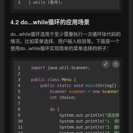
} 
while
4.2 do...while循环的应用场景
do...while循环适用于至少需要执行一次循环体代码的
情况，比如菜单选择、用户输入校验等。下面是一个
使用do...while循环实现简单的菜单选择的例子：
1

import
 java.util.Scanner;

2

3

public
class
Menu
 {

4

public
static
void
main
(String[] args)
 
5

Scanner
scanner
=
new
Scanner
(Syste
6

int
 choice;

7

8

do
 {

9

            System.out.println(
"请选择操作：
10

            System.out.println(
"1. 添加用户"
11

            System.out.println(
"2. 删除用户"
12

            System.out.println(
"3. 修改用户"