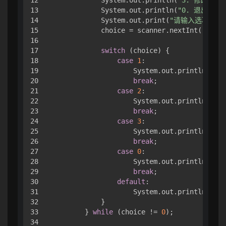
13

            System.out.println(
"0. 退出"
);

14

            System.out.print(
"请输入选项："
);
15

            choice = scanner.nextInt();

16

17

switch
 (choice) {

18

case
1
:

19

                    System.out.println(
"执
20

break
;

21

case
2
:

22

                    System.out.println(
"执
23

break
;

24

case
3
:

25

                    System.out.println(
"执
26

break
;

27

case
0
:

28

                    System.out.println(
"退
29

break
;

30

default
:

31

                    System.out.println(
"无
32

            }

33

        } 
while
 (choice != 
0
);

34
