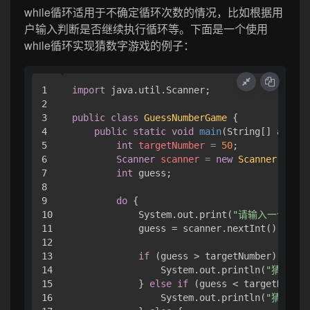
while循环适用于不确定循环次数的情况，比如根据用
户输入判断是否继续执行循环等。下面是一个使用
while循环实现猜数字游戏的例子：
1

import
 java.util.Scanner;

2

3

public
class
GuessNumberGame
 {

4

public
static
void
main
(String[] args)
 
5

int
targetNumber
=
50
;

6

Scanner
scanner
=
new
Scanner
(Syste
7

int
 guess;

8

9

do
 {

10

            System.out.print(
"请输入一个猜测
11

            guess = scanner.nextInt();

12

13

if
 (guess > targetNumber) {

14

                System.out.println(
"猜大了！
15

            } 
else
if
 (guess < targetNumber
16

                System.out.println(
"猜小了！