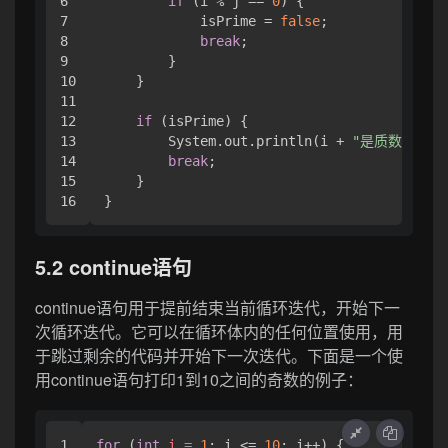
6

if
 (i % j == 
0
) {

7

            isPrime = 
false
;

8

break
;

9

        }

10

    }

11

12

if
 (isPrime) {

13

        System.out.println(i + 
"是质数"
);

14

break
;

15

    }

5.2 continue语句
continue语句用于提前结束当前循环迭代，开始下一
次循环迭代。它可以在循环体内的任何位置使用，用
于跳过剩余的代码并开始下一次迭代。下面是一个使
用continue语句打印1到10之间的奇数的例子：
1

for
 (
int
i
=
1
; i <= 
10
; i++) {
