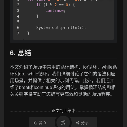
2

if
 (i % 
2
 == 
0
) {

3

continue
;

4

    }

5

6

    System.out.println(i);

6. 总结
本文介绍了Java中常用的循环结构：for循环、while循
环和do...while循环。我们详细讨论了它们的语法和应
用场景，并提供了相关的示例代码。此外，我们还介
绍了break和continue语句的用法。掌握循环结构和相
关关键字将有助于您编写更高效和灵活的Java程序。
正文到此结束
赏
赞
0
分享