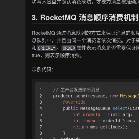
功写入磁盘并确认消费成功，才视为消息被准确
3. RocketMQ 消息顺序消费机制
RocketMQ 通过消息队列的方式来保证消息的顺
息队列中，并且由同一个消费者依次消费。对于
和
。
属性表示消息是否需要保证
ORDERLY
ORDER
true，则表示顺序消费。
示例代码：
1

// 生产者发送顺序消息
2

producer.send(message, 
new
Message
3

@Override
4

public
 MessageQueue 
select
(Lis
5

int
orderId
=
 (
int
) arg;

6

int
index
=
 orderId % mqs.s
7

return
 mqs.get(index);

8

    }
