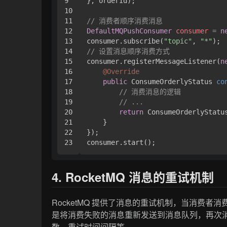
9

}, orderId);

10

11

// 消费者顺序消费消息
12

DefaultMQPushConsumer
consumer
=
n
13

consumer.subscribe(
"topic"
, 
"*"
14

// 设置消息顺序消费方式
15

consumer.registerMessageListener(
n
16

@Override
17

public
 ConsumeOrderlyStatus 
co
18

// 消费消息的逻辑
19

// ...
20

return
 ConsumeOrderlyStatus
21

    }

22

});

4. RocketMQ 消息的重试机制
RocketMQ 提供了消息的重试机制，当消费
是将消费失败的消息重新发送到消息队列，再次消费
数、重试时间间隔等。