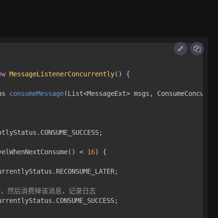
ew
MessageListenerConcurrently
() {

us 
consumeMessage
(List<MessageExt> msgs, ConsumeConcurre
ntlyStatus.CONSUME_SUCCESS; 

velWhenNextConsume() < 
16
) {

试
urrentlyStatus.RECONSUME_LATER;

败，然后消费掉该消息，记录日志
urrentlyStatus.CONSUME_SUCCESS;
