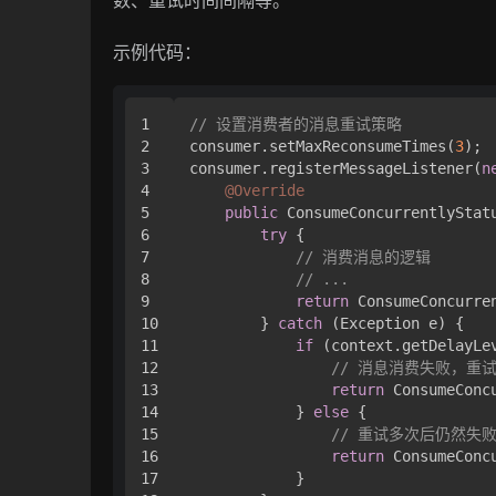
示例代码：
1

// 设置消费者的消息重试策略
2

consumer.setMaxReconsumeTimes(
3
);

3

consumer.registerMessageListener(
n
4

@Override
5

public
 ConsumeConcurrentlyStat
6

try
 {

7

// 消费消息的逻辑
8

// ...
9

return
 ConsumeConcurre
10

        } 
catch
 (Exception e) {

11

if
 (context.getDelayLe
12

// 消息消费失败，重
13

return
 ConsumeConc
14

            } 
else
 {

15

// 重试多次后仍然失
16

return
 ConsumeConc
17

            }
