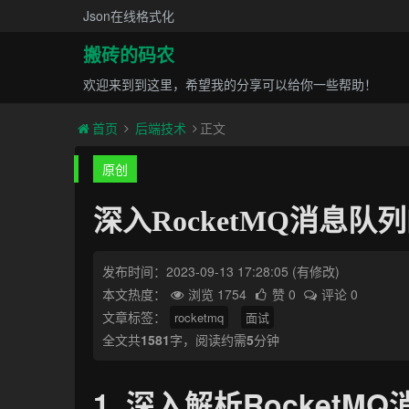
Json在线格式化
搬砖的码农
欢迎来到到这里，希望我的分享可以给你一些帮助！
首页
后端技术
正文
原创
深入RocketMQ消息
发布时间：2023-09-13 17:28:05
(有修改)
本文热度：
浏览 1754
赞 0
评论 0
文章标签：
rocketmq
面试
全文共
1581
字，阅读约需
5
分钟
1. 深入解析Rocket