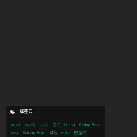
ntlyContext context)
 {

标签云
Java
Spring Boot
MySQL
Java
面试
Spring
Spring Boot
数据库
redis
其他
Mysql