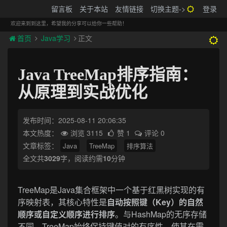
搬砖的码农
留言板
关于本站
友情链接
切换主题->
登录
Tog
navi
欢迎来到到这里，希望我的分享可以给你一些帮助！
首页
Java学习
正文
Java TreeMap排序指南：
从原理到实战优化
发布时间：2025-08-11 20:06:35
本文热度：
浏览 3115
赞 1
评论 0
文章标签：
Java
TreeMap
排序算法
全文共
3029
字，阅读约需
10
分钟
TreeMap是Java集合框架中一个基于红黑树实现的有
序映射表，其核心特性是
自动按照键（Key）的自然
顺序或自定义顺序进行排序
。与HashMap的无序存储
不同，TreeMap始终保持键值对的有序性，使其在需