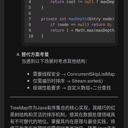
4

return
 root != 
null
 ? maxDepth(roo
5

}

6

7

private
int
maxDepth
(Entry node)
 {

8

if
 (node == 
null
) 
return
0
;

9

return
1
 + Math.max(maxDepth(node.
替代方案考量
当遇到以下场景时考虑其他结构：
需要线程安全 → ConcurrentSkipListMap
仅需遍历时排序 → Stream.sorted()
极端性能要求 → 自定义数组+二分查找
TreeMap作为Java有序集合的核心实现，其精巧的红
黑树结构和灵活的排序机制，使其在数据处理领域具
有不可替代的地位。掌握其内在原理与最佳实践，将