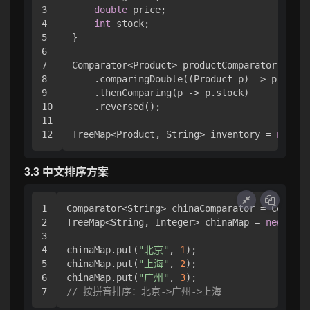
3

double
 price;

4

int
 stock;

5

}

6

7

Comparator<Product> productComparator = Com
8

    .comparingDouble((Product p) -> p.price
9

    .thenComparing(p -> p.stock)           
10

    .reversed();                           
11

TreeMap<Product, String> inventory = 
new
Tr
3.3 中文排序方案
1

Comparator<String> chinaComparator = Collato
2

TreeMap<String, Integer> chinaMap = 
new
Tree
3

4

chinaMap.put(
"北京"
, 
1
);

5

chinaMap.put(
"上海"
, 
2
);

6

chinaMap.put(
"广州"
, 
3
// 按拼音排序：北京->广州->上海