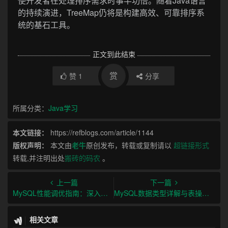
使开发者在处理排序需求时事半功倍。随着Java语言
的持续演进，TreeMap仍将是构建高效、可靠排序系
统的基石工具。
正文到此结束
赏
赞
1
分享
所属分类：
Java学习
本文链接：
https://refblogs.com/article/1144
版权声明：
本文由
老牛
原创发布，转载或复制请以
超链接形式
转载,并注明出处
搬砖的码农
。
上一篇
下一篇
MySQL性能调优指南：深入连接层、Server层和存储引擎层架构
MySQL数据类型详解与表操作全指南 - 从基础到高级实践
相关文章