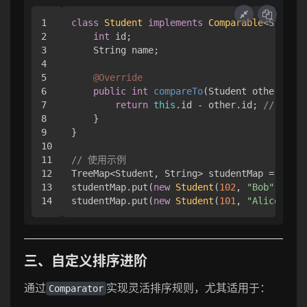
1

class
Student
implements
Comparable
<Student
2

int
 id;

3

    String name;

4

5

@Override
6

public
int
compareTo
(Student other)
 {

7

return
this
.id - other.id; 
// 按ID
8

    }

9

}

10

11

// 使用示例
12

TreeMap<Student, String> studentMap = 
new
T
13

studentMap.put(
new
Student
(
102
, 
"Bob"
), 
"Ma
studentMap.put(
new
Student
(
101
, 
"Alice"
), 
"
三、自定义排序进阶
通过
实现灵活排序规则，尤其适用于：
Comparator