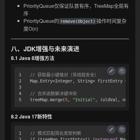
PriorityQueue仅保证队首有序，TreeMap全局有
序
PriorityQueue的
操作时间复杂
remove(Object)
度O(n)
八、JDK增强与未来演进
8.1 Java 8增强方法
1

// 获取最小键值对（非线程安全）
2

Map.Entry<Integer, String> firstEntry = tree
3

4

// 合并函数解决键冲突
treeMap.merge(
5
, 
"Initial"
, (oldVal, newVal)
8.2 Java 17新特性
1

// 模式匹配简化类型判断
2

if
 (treeMap.firstEntry() 
instanceof
 Map.Entr