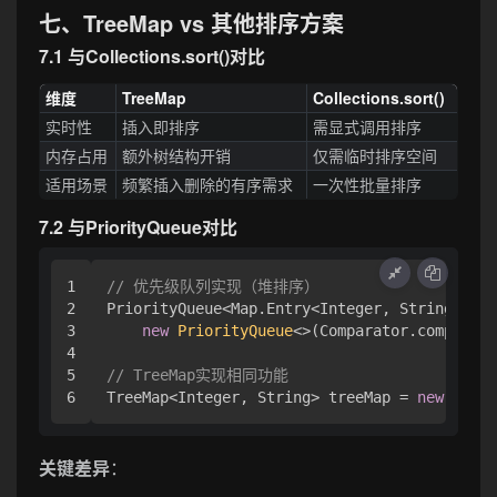
七、TreeMap vs 其他排序方案
7.1 与Collections.sort()对比
维度
TreeMap
Collections.sort()
实时性
插入即排序
需显式调用排序
内存占用
额外树结构开销
仅需临时排序空间
适用场景
频繁插入删除的有序需求
一次性批量排序
7.2 与PriorityQueue对比
1

// 优先级队列实现（堆排序）
2

PriorityQueue<Map.Entry<Integer, String>> pq
3

new
PriorityQueue
<>(Comparator.comparing
4

5

// TreeMap实现相同功能
TreeMap<Integer, String> treeMap = 
new
TreeM
关键差异
：