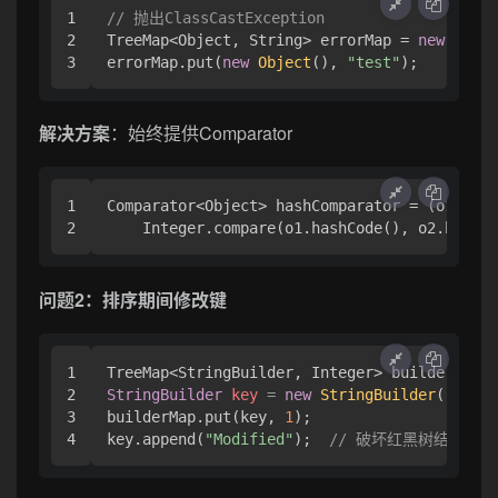
1

// 抛出ClassCastException
2

TreeMap<Object, String> errorMap = 
new
TreeM
errorMap.put(
new
Object
(), 
"test"
解决方案
：始终提供Comparator
1

Comparator<Object> hashComparator = (o1, o2)
问题2：排序期间修改键
1

TreeMap<StringBuilder, Integer> builderMap =
2

StringBuilder
key
=
new
StringBuilder
(
"Key"
)
3

builderMap.put(key, 
1
);

key.append(
"Modified"
);  
// 破坏红黑树结构