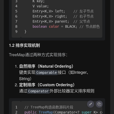
3

    K key;

4

    V value;

5

    Entry<K,V> left;    
// 左子节点
6

    Entry<K,V> right;   
// 右子节点
7

    Entry<K,V> parent;  
// 父节点
8

boolean
color
=
 BLACK; 
// 节点颜色
1.2 排序实现机制
TreeMap通过两种方式实现排序：
自然排序（Natural Ordering）
键类实现
接口（如Integer、
Comparable
String）
定制排序（Custom Ordering）
通过
外部比较器定义排序规则
Comparator
1

// TreeMap构造函数源码片段
2

public
TreeMap
(Comparator<? 
super
 K> compara