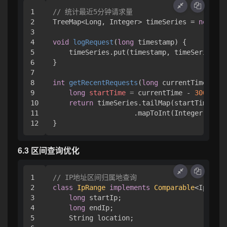
1

// 统计最近5分钟请求量
2

TreeMap<Long, Integer> timeSeries = 
new
Tre
3

4

void
logRequest
(
long
 timestamp)
 {

5

    timeSeries.put(timestamp, timeSeries.ge
6

}

7

8

int
getRecentRequests
(
long
 currentTime)
 {

9

long
startTime
=
 currentTime - 
300_000
;
10

return
 timeSeries.tailMap(startTime).va
11

                    .mapToInt(Integer::intV
6.3 区间查询优化
1

// IP地址区间归属地查询
2

class
IpRange
implements
Comparable
<IpRange
3

long
 startIp;

4

long
 endIp;

5

    String location;
