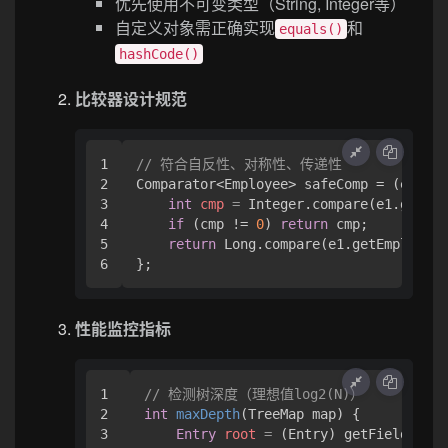
优先使用不可变类型（String, Integer等）
自定义对象需正确实现
和
equals()
hashCode()
比较器设计规范
1

// 符合自反性、对称性、传递性
2

Comparator<Employee> safeComp = (e1, e2
3

int
cmp
=
 Integer.compare(e1.getDep
4

if
 (cmp != 
0
) 
return
 cmp;

5

return
 Long.compare(e1.getEmployeeI
性能监控指标
1

// 检测树深度（理想值log2(N)）
2

int
maxDepth
(TreeMap map)
 {

3

Entry
root
=
 (Entry) getField(map,