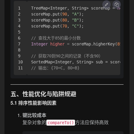
1

TreeMap<Integer, String> scoreMap = 
new
Tre
2

scoreMap.put(
90
, 
"A"
);

3

scoreMap.put(
80
, 
"B"
);

4

scoreMap.put(
70
, 
"C"
);

5

6

// 查找大于85的最小分数
7

Integer
higher
=
 scoreMap.higherKey(
85
); 
/
8

9

// 获取70到90之间的记录（不含90）
10

SortedMap<Integer, String> sub = scoreMap.s
// 输出：{70=C, 80=B}
五、性能优化与陷阱规避
5.1 排序性能影响因素
键比较成本
复杂对象的
方法应保持高效
compareTo()