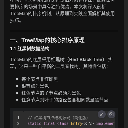
要排序的场景中具有独特优势。本文将深入剖析
TreeMap的排序机制，从原理到实践全面解析其使用
技巧。
一、TreeMap的核心排序原理
1.1 红黑树数据结构
TreeMap的底层采用
红黑树（Red-Black Tree）
实
现，这是一种自平衡的二叉查找树。其特性包括：
每个节点非红即黑
根节点为黑色
红色节点的子节点必须为黑色
任意节点到叶子的路径包含相同数量黑节点
1

// 红黑树节点结构源码（简化版）
2

static
final
class
Entry
<K,V> 
implements
Map