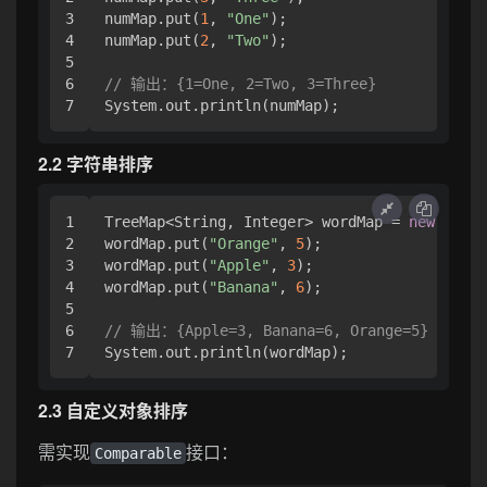
3

numMap.put(
1
, 
"One"
);

4

numMap.put(
2
, 
"Two"
);

5

6

// 输出：{1=One, 2=Two, 3=Three}
2.2 字符串排序
1

TreeMap<String, Integer> wordMap = 
new
TreeM
2

wordMap.put(
"Orange"
, 
5
);

3

wordMap.put(
"Apple"
, 
3
);

4

wordMap.put(
"Banana"
, 
6
);

5

6

// 输出：{Apple=3, Banana=6, Orange=5}（字典
2.3 自定义对象排序
需实现
接口：
Comparable