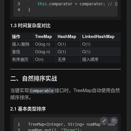
3

this
.comparator = comparator; 
// 自定义
1.3 时间复杂度对比
操作
TreeMap
HashMap
LinkedHashMap
插入/删除
O(log n)
O(1)
O(1)
查找
O(log n)
O(1)
O(1)
有序遍历
O(n)
无序
插入顺序
二、自然排序实战
当键实现
接口时，TreeMap自动使用自然
Comparable
顺序排序。
2.1 基本类型排序
1

TreeMap<Integer, String> numMap = 
new
TreeMa
2

numMap.put(
3
, 
"Three"
);
