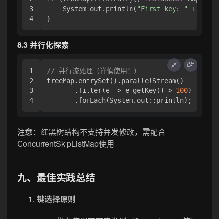
3

    System.out.println(
"First key: "
 + e.get
8.3 并行化探索
1

// 并行流处理（谨慎使用！）
2

treeMap.entrySet().parallelStream()

3

       .filter(e -> e.getKey() > 
100
)

注意
：红黑树结构不支持并发修改，需配合
ConcurrentSkipListMap使用
九、最佳实践总结
键选择原则