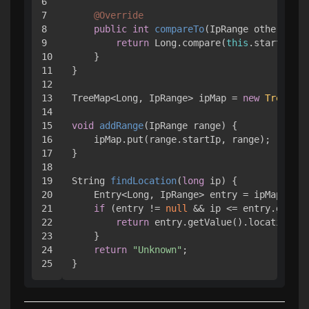
6

7

@Override
8

public
int
compareTo
(IpRange other)
 {

9

return
 Long.compare(
this
.startIp, o
10

    }

11

}

12

13

TreeMap<Long, IpRange> ipMap = 
new
TreeMap
<
14

15

void
addRange
(IpRange range)
 {

16

    ipMap.put(range.startIp, range);

17

}

18

19

String 
findLocation
(
long
 ip)
 {

20

    Entry<Long, IpRange> entry = ipMap.floo
21

if
 (entry != 
null
 && ip <= entry.getVal
22

return
 entry.getValue().location;

23

    }

24

return
"Unknown"
;
