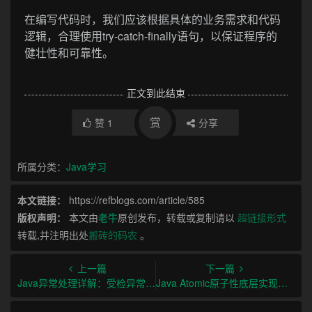
在编写代码时，我们应该根据具体的业务需求和代码
逻辑，合理使用try-catch-finally语句，以保证程序的
健壮性和可靠性。
正文到此结束
赏
赞
1
分享
所属分类：
Java学习
本文链接：
https://refblogs.com/article/585
版权声明：
本文由
老牛
原创发布，转载或复制请以
超链接形式
转载,并注明出处
搬砖的码农
。
上一篇
下一篇
Java异常处理详解：受检异常与非受检异常的区别及应用场景
Java Atomic原子性底层实现原理及示例代码