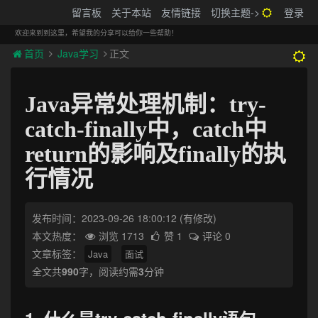
搬砖的码农
留言板
关于本站
友情链接
切换主题->
登录
Tog
navi
欢迎来到到这里，希望我的分享可以给你一些帮助！
首页
Java学习
正文
Java异常处理机制：try-
catch-finally中，catch中
return的影响及finally的执
行情况
发布时间：2023-09-26 18:00:12
(有修改)
本文热度：
浏览 1713
赞 1
评论 0
文章标签：
Java
面试
全文共
990
字，阅读约需
3
分钟