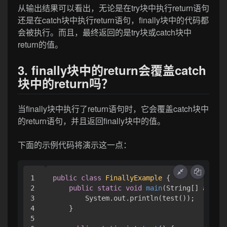
从输出结果可以看出，无论是在try块中执行return语句
还是在catch块中执行return语句，finally块中的代码都
会被执行。而且，最终返回的是try块或catch块中
return的值。
3. finally块中的return会覆盖catch
块中的return吗？
当finally块中执行了return语句时，它会覆盖catch块中
的return语句，并且返回finally块中的值。
下面的示例代码将演示这一点：
1

public
class
FinallyExample
 {

2

public
static
void
main
(String[] args)
 
3

        System.out.println(test());

4

    }

5
