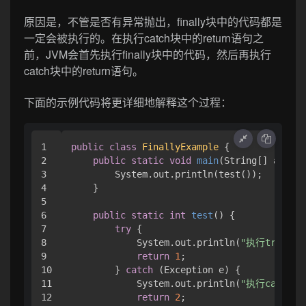
原因是，不管是否有异常抛出，finally块中的代码都是
一定会被执行的。在执行catch块中的return语句之
前，JVM会首先执行finally块中的代码，然后再执行
catch块中的return语句。
下面的示例代码将更详细地解释这个过程：
1

public
class
FinallyExample
 {

2

public
static
void
main
(String[] args)
 
3

        System.out.println(test());

4

    }

5

6

public
static
int
test
()
 {

7

try
 {

8

            System.out.println(
"执行try块中
9

return
1
;

10

        } 
catch
 (Exception e) {

11

            System.out.println(
"执行catch
12

return
2
;
