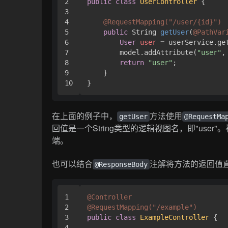
2

public
class
UserController
 {

3

4

@RequestMapping("/user/{id}")
5

public
 String 
getUser
(
@PathVar
6

User
user
=
 userService.get
7

        model.addAttribute(
"user"
,
8

return
"user"
;

9

    }

在上面的例子中，
方法使用
getUser
@RequestMa
回值是一个String类型的逻辑视图名，即"us
端。
也可以结合
注解将方法的返回值直
@ResponseBody
1

@Controller
2

@RequestMapping("/example")
3

public
class
ExampleController
 {

4
