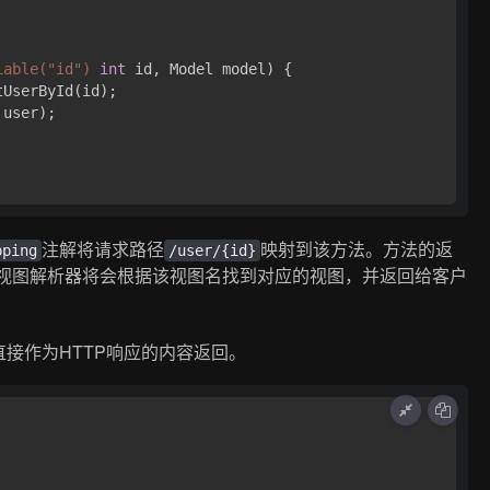
iable("id")
int
 id, Model model)
 {

UserById(id);

 user);

注解将请求路径
映射到该方法。方法的返
pping
/user/{id}
er"。视图解析器将会根据该视图名找到对应的视图，并返回给客户
接作为HTTP响应的内容返回。