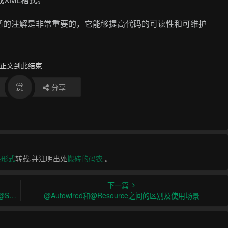
适的注解是非常重要的，它能够提高代码的可读性和可维护
正文到此结束
赏
分享
接形式
转载,并注明出处
搬砖的码农
。
下一篇
用法详解
@Autowired和@Resource之间的区别及使用场景