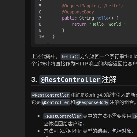
5

@RequestMapping("/hello")
6

@ResponseBody
7

public
 String 
hello
()
 {

8

return
"Hello, World!"
;

9

    }

上述代码中，
方法返回一个字符串"Hello
hello()
个字符串将直接作为HTTP响应的内容返回给客
3.
注解
@RestController
注解是Spring4.0版本引入的新
@RestController
它是
和
注解的组合
@Controller
@ResponseBody
类中的方法不需要使用
@RestController
@
应体返回给客户端。
方法可以返回不同类型的结果，包括对象、集