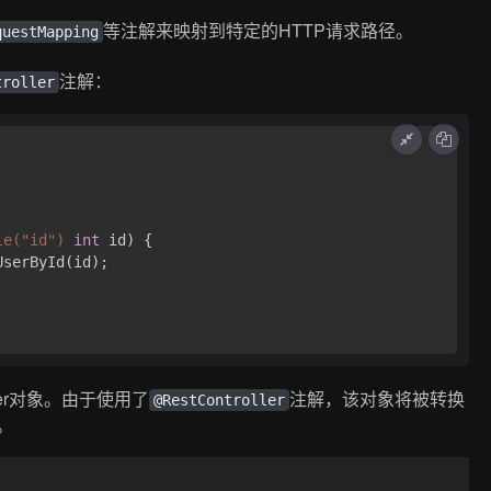
等注解来映射到特定的HTTP请求路径。
questMapping
注解：
troller
le("id")
int
 id)
 {

serById(id);

er对象。由于使用了
注解，该对象将被转换
@RestController
。