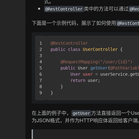
式。
类中的方法可以通过
@RestController
@Re
下面是一个示例代码，展示了如何使用
@RestCon
1

@RestController
2

public
class
UserController
 {

3

4

@RequestMapping("/user/{id}")
5

public
 User 
getUser
(
@PathVariab
6

User
user
=
 userService.getU
7

return
 user;

8

    }

在上面的例子中，
方法直接返回一个Us
getUser
为JSON格式，并作为HTTP响应体返回给客户端