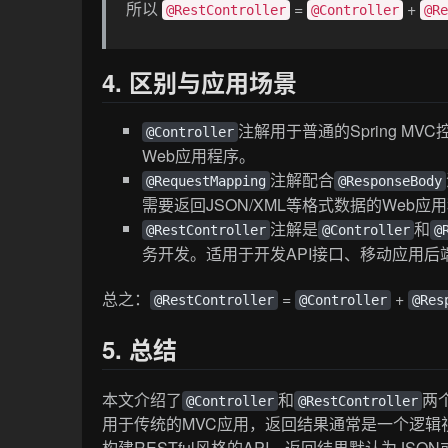
所以
=
+
@RestController
@Controller
@R
4. 区别与应用场景
注解用于普通的Spring M
@Controller
Web应用程序。
注解配合
@RequestMapping
@ResponseBody
需要返回JSON/XML等格式数据的Web应
注解是
和
@RestController
@Controller
@
务开发。适用于开发API接口、移动应用后
总之：
=
+
@RestController
@Controller
@Res
5. 总结
本文介绍了
和
两
@Controller
@RestController
用于传统的MVC应用，返回结果通常是一个逻辑
构建RESTful风格的API，返回结果默认为JSON