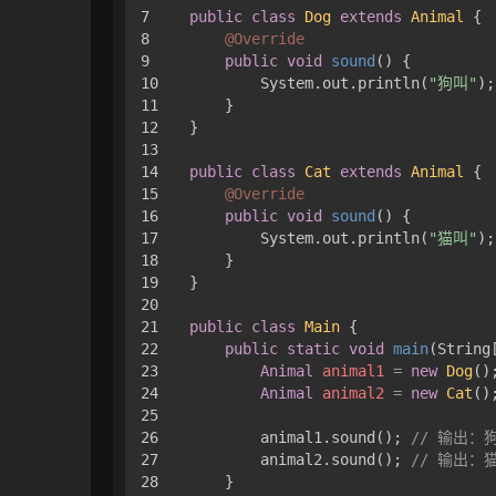
7

public
class
Dog
extends
Animal
 {

8

@Override
9

public
void
sound
()
 {

10

        System.out.println(
"狗叫"
);

11

    }

12

}

13

14

public
class
Cat
extends
Animal
 {

15

@Override
16

public
void
sound
()
 {

17

        System.out.println(
"猫叫"
);

18

    }

19

}

20

21

public
class
Main
 {

22

public
static
void
main
(String
23

Animal
animal1
=
new
Dog
();
24

Animal
animal2
=
new
Cat
();
25

26

        animal1.sound(); 
// 输出：
27

        animal2.sound(); 
// 输出：
28

    }
