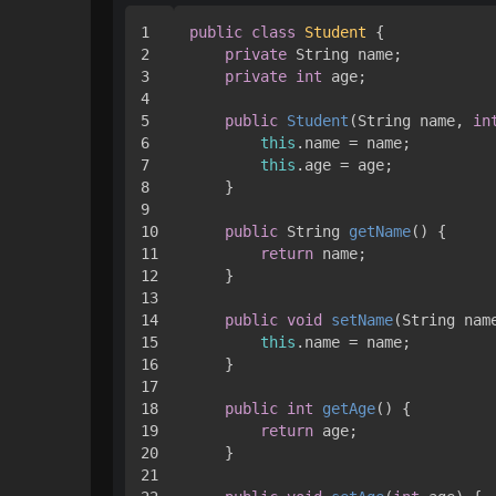
1

public
class
Student
 {

2

private
 String name;

3

private
int
 age;

4

5

public
Student
(String name, 
in
6

this
.name = name;

7

this
.age = age;

8

    }

9

10

public
 String 
getName
()
 {

11

return
 name;

12

    }

13

14

public
void
setName
(String nam
15

this
.name = name;

16

    }

17

18

public
int
getAge
()
 {

19

return
 age;

20

    }

21
