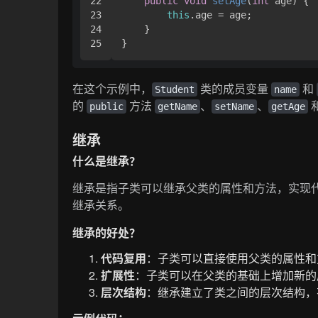
22

public
void
setAge
(
int
 age)
 {

23

this
.age = age;

24

    }

在这个示例中，
类的成员变量
和
Student
name
的
方法
、
、
public
getName
setName
getAge
继承
什么是继承？
继承是指子类可以继承父类的属性和方法，实现代
继承关系。
继承的好处？
代码复用
：子类可以直接使用父类的属性和
扩展性
：子类可以在父类的基础上增加新的
层次结构
：继承建立了类之间的层次结构，