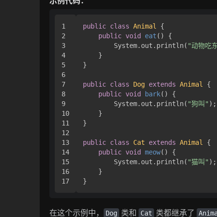
示例代码：
1

public
class
Animal
 {

2

public
void
eat
()
 {

3

        System.out.println(
"动物吃
4

    }

5

}

6

7

public
class
Dog
extends
Animal
 {

8

public
void
bark
()
 {

9

        System.out.println(
"狗叫"
);

10

    }

11

}

12

13

public
class
Cat
extends
Animal
 {

14

public
void
meow
()
 {

15

        System.out.println(
"猫叫"
);

16

    }

在这个示例中，
类和
类都继承了
Dog
Cat
Anim