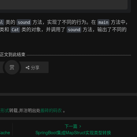
类的
方法，实现了不同的行为。在
方法中，
al
sound
main
类和
类的对象，并调用了
方法，输出了不同的
Cat
sound
正文到此结束
赏
分享
接形式
转载,并注明出处
搬砖的码农
。
下一篇
ache
SpringBoot集成MapStruct实现类型转换