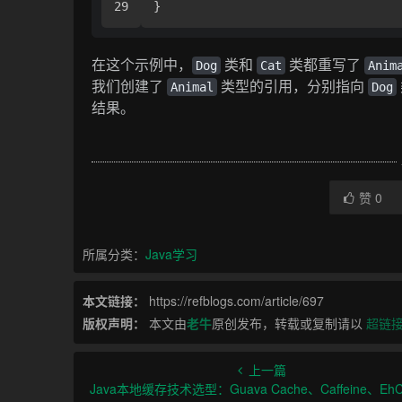
在这个示例中，
类和
类都重写了
Dog
Cat
Anim
我们创建了
类型的引用，分别指向
Animal
Dog
结果。
赞
0
所属分类：
Java学习
本文链接：
https://refblogs.com/article/697
版权声明：
本文由
老牛
原创发布，转载或复制请以
超链
上一篇
Java本地缓存技术选型：Guava Cache、Caffeine、EhC