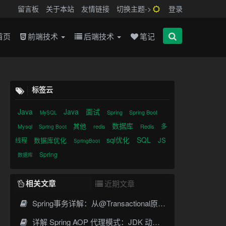
留言板
关于本站
友情链接
切换主题->
登录
首页
前端技术
后端技术
笔记
标签云
Java
Java
面试
Spring
Spring Boot
MySQL
数据库
其他
多
Mysql
redis
Redis
Spring Boot
sql优化
SQL
数据库优化
JS
线程
SpringBoot
Spring
数据库
相关文章
近期文章
Spring事务详解：从@Transactional原理到传播机制实战
详解 Spring AOP 代理模式：JDK 动态代理与 CGLIB 原理