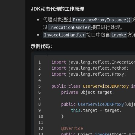
JDK动态代理的工作原理
代理对象通过
Proxy.newProxyInstance()
过
接口进行处理。
InvocationHandler
接口中包含
方
InvocationHandler
invoke
示例代码：
1

import
2

import
3

import
 java.lang.reflect.Proxy;

4

5

public
class
UserServiceJDKProxy
i
6

private
 Object target;

7

8

public
UserServiceJDKProxy
(Obj
9

this
.target = target;

10

    }

11

12

@Override
13

public
 Object 
invoke
(Object pr