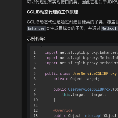
可以代理没有实现接口的类，因此它相对于JDK
CGLIB动态代理的工作原理
CGLIB动态代理是通过创建目标类的子类，覆盖
类生成目标类的子类，并通过
Enhancer
MethodI
示例代码：
1

import
2

import
3

import
 net.sf.cglib.proxy.MethodPro
4

5

public
class
UserServiceCGLIBProxy
6

private
 Object target;

7

8

public
UserServiceCGLIBProxy
(O
9

this
.target = target;

10

    }

11

12

@Override
13

public
 Object 
intercept
(Object