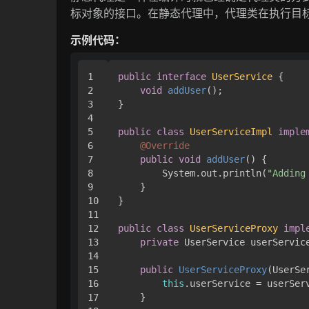
标对象的接口。在静态代理中，代理类在执行目
示例代码：
1

public
interface
UserService
 {

2

void
addUser
()
;

3

}

4

5

public
class
UserServiceImpl
imple
6

@Override
7

public
void
addUser
()
 {

8

        System.out.println(
"Adding
9

    }

10

}

11

12

public
class
UserServiceProxy
impl
13

private
 UserService userService
14

15

public
UserServiceProxy
(UserSe
16

this
.userService = userServ
17

    }
