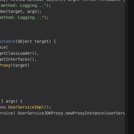
 method: Logging..."
);

oke(target, args);

method: Logging..."
);

nstance
(Object target)
 {

ce(

etClassLoader(),

etInterfaces(),

Proxy
(target)

[] args)
 {

new
UserServiceImpl
();

ervice) UserServiceJDKProxy.newProxyInstance(userService)