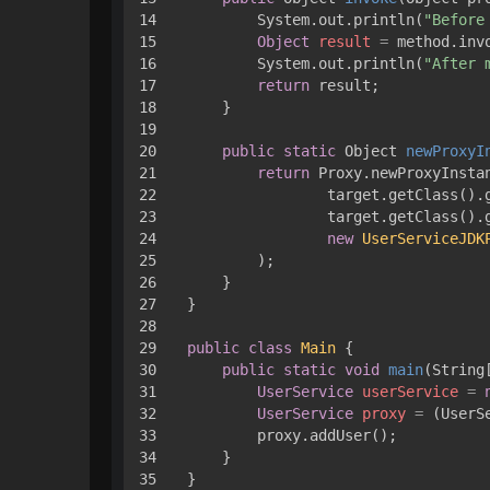
14

        System.out.println(
"Before
15

Object
result
=
 method.inv
16

        System.out.println(
"After 
17

return
 result;

18

    }

19

20

public
static
 Object 
newProxyI
21

return
 Proxy.newProxyInstan
22

                target.getClass().g
23

                target.getClass().g
24

new
UserServiceJDK
25

        );

26

    }

27

}

28

29

public
class
Main
 {

30

public
static
void
main
(String
31

UserService
userService
=
32

UserService
proxy
=
 (UserS
33

        proxy.addUser();

34

    }
