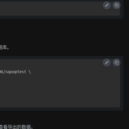
据库。
6/sqooptest \

具查看导出的数据。