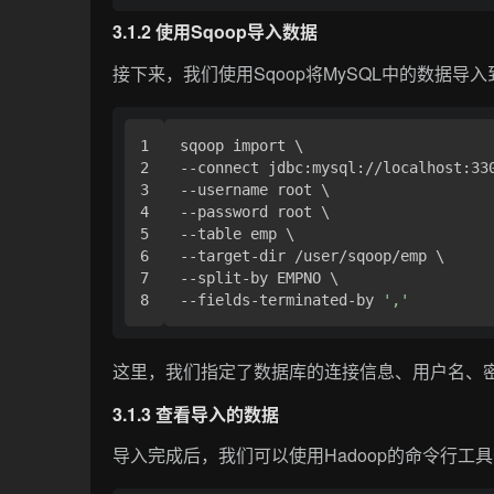
3.1.2 使用Sqoop导入数据
接下来，我们使用Sqoop将MySQL中的数据导入
1

sqoop import \

2

--connect jdbc:mysql://localhost:330
3

--username root \

4

--password root \

5

--table emp \

6

--target-dir /user/sqoop/emp \

7

--split-by EMPNO \

--fields-terminated-by 
','
这里，我们指定了数据库的连接信息、用户名、
3.1.3 查看导入的数据
导入完成后，我们可以使用Hadoop的命令行工