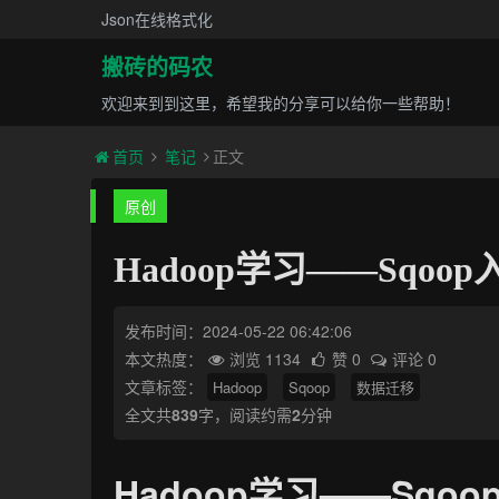
Json在线格式化
搬砖的码农
欢迎来到到这里，希望我的分享可以给你一些帮助！
首页
笔记
正文
原创
Hadoop学习——Sqoo
发布时间：2024-05-22 06:42:06
本文热度：
浏览 1134
赞 0
评论 0
文章标签：
Hadoop
Sqoop
数据迁移
全文共
839
字，阅读约需
2
分钟
Hadoop学习——Sqo