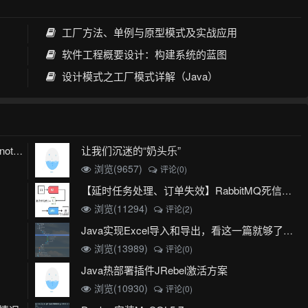
工厂方法、单例与原型模式及实战应用
软件工程概要设计：构建系统的蓝图
设计模式之工厂模式详解（Java）
让我们沉迷的“奶头乐”
mybatis plus 出现 Invalid bound statement (not found)
浏览(9657)
评论(0)
【延时任务处理、订单失效】RabbitMQ死信队列实现
浏览(11294)
评论(2)
Java实现Excel导入和导出，看这一篇就够了(珍藏版)
浏览(13989)
评论(0)
Java热部署插件JRebel激活方案
浏览(10930)
评论(0)