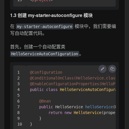
1.3 创建 my-starter-autoconfigure 模块
在
模块中，我们需要编
my-starter-autoconfigure
写自动配置代码。
首先，创建一个自动配置类
。
HelloServiceAutoConfiguration
1

@Configuration
2

@ConditionalOnClass(HelloService.class)
3

@EnableConfigurationProperties(HelloPropert
4

public
class
HelloServiceAutoConfiguration
 
5

6

@Bean
7

public
 HelloService 
helloService
(HelloP
8

return
new
HelloService
(properties.
9

    }
