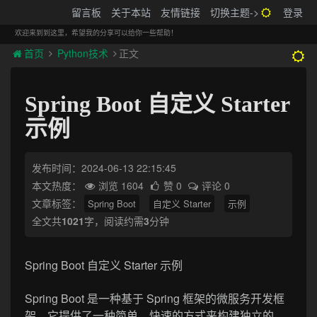
搬砖的码农
留言板
关于本站
友情链接
切换主题->
登录
Tog
navi
欢迎来到到这里，希望我的分享可以给你一些帮助！
首页
Python技术
正文
Spring Boot 自定义 Starter
示例
发布时间：2024-06-13 22:15:45
本文热度：
浏览 1604
赞 0
评论 0
文章标签：
Spring Boot
自定义 Starter
示例
全文共
1021
字，阅读约需
3
分钟
Spring Boot 自定义 Starter 示例
Spring Boot 是一种基于 Spring 框架的微服务开发框
架，它提供了一种简单、快速的方式来构建独立的、