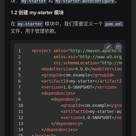
块：
和
。
my-starter
my-starter-autoconfigure
1.2 创建 my-starter 模块
在
模块中，我们需要定义一个
my-starter
pom.xml
文件，用于管理依赖。
1

<
project
xmlns
=
"http://maven.apache.org/POM
2

xmlns:xsi
=
"http://www.w3.org/2001/
3

xsi:schemaLocation
=
"http://maven.a
4

<
modelVersion
>
4.0.0
</
modelVersion
>
5

<
groupId
>
com.example
</
groupId
>
6

<
artifactId
>
my-starter
</
artifactId
>
7

<
version
>
1.0-SNAPSHOT
</
version
>
8

<
dependencies
>
9

<
dependency
>
10

<
groupId
>
com.example
</
groupId
>
11

<
artifactId
>
my-starter-autoconf
12

<
version
>
1.0-SNAPSHOT
</
version
>
13

</
dependency
>
14

</
dependencies
>
</
project
>