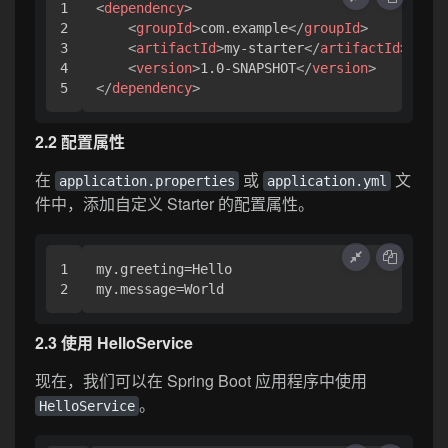
1

<
dependency
>
2

<
groupId
>
com.example
</
groupId
>
3

<
artifactId
>
my-starter
</
artifactId
>
4

<
version
>
1.0-SNAPSHOT
</
version
>
</
dependency
>
2.2 配置属性
在
或
文
application.properties
application.yml
件中，添加自定义 Starter 的配置属性。
1

my.greeting=Hello

2.3 使用 HelloService
现在，我们可以在 Spring Boot 应用程序中使用
。
HelloService