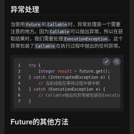
异常处理
当使用
和
时，异常处理是一个需要
Future
Callable
注意的地方。因为
可以抛出异常，所以在获
Callable
取结果时，我们需要处理
。这个
ExecutionException
异常包装了
在执行过程中抛出的任何异常。
Callable
1

try
 {

2

Integer
result
=
 future.get();

3

} 
catch
 (InterruptedException e) {

4

// 当前线程在等待过程中被中断
5

} 
catch
 (ExecutionException e) {

6

// Callable抛出的异常被包装在ExecutionExce
Future的其他方法