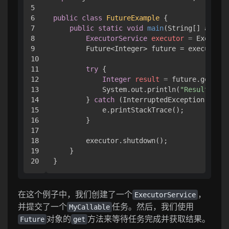
5

6

public
class
FutureExample
 {

7

public
static
void
main
(String[] args)
 
8

ExecutorService
executor
=
 Executor
9

        Future<Integer> future = executor.s
10

11

try
 {

12

Integer
result
=
 future.get();

13

            System.out.println(
"Result: "
 +
14

        } 
catch
 (InterruptedException | Exe
15

            e.printStackTrace();

16

        }

17

18

        executor.shutdown();

19

    }

在这个例子中，我们创建了一个
，
ExecutorService
并提交了一个
任务。然后，我们使用
MyCallable
对象的
方法来等待任务完成并获取结果。
Future
get