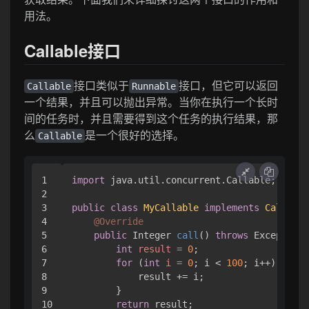
用法。
Callable接口
接口类似于
接口，但它可以返回
Callable
Runnable
一个结果，并且可以抛出异常。当你在执行一个长时
间的任务时，并且需要得到这个任务的执行结果，那
么
是一个很好的选择。
Callable
1

import
 java.util.concurrent.Callable;

2

3

public
class
MyCallable
implements
Callable
4

@Override
5

public
 Integer 
call
()
throws
 Exception 
6

int
result
=
0
;

7

for
 (
int
i
=
0
; i < 
100
; i++) {

8

            result += i;

9

        }

10

return
 result;
