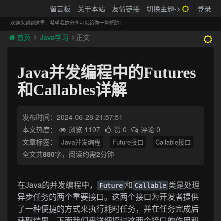
搬砖的码农
留言板
关于本站
友情链接
切换主题->
登录
Tog
navi
欢迎来到到这里，希望我的分享可以给你一些帮助！
首页
Java学习
正文
Java并发编程中的Futures
和Callables详解
发布时间：2024-06-28 21:57:51
本文热度：
浏览 1197
赞 0
评论 0
文章标签：
Java并发编程
Future接口
Callable接口
全文共
880
字，阅读约需
2
分钟
在Java的并发编程中，
和
类是处理
Future
Callable
异步任务的两个重要接口。这两个接口为开发者提供
了一种便捷的方式来执行耗时任务，并在任务完成后
获取结果。下面我们来详细探讨这两个接口的作用和