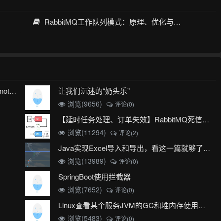
RabbitMQ工作队列模式：原理、优化与实战
让我们沉迷的“奶头乐”
mybatis plus 出现 Invalid bound statement (not found)
浏览(9656)
评论(0)
【延时任务处理、订单失效】RabbitMQ死信队列实现
浏览(11294)
评论(2)
Java实现Excel导入和导出，看这一篇就够了(珍藏版)
浏览(13989)
评论(0)
SpringBoot使用拦截器
浏览(7652)
评论(0)
Linux查看某个服务JVM的GC和堆内存使用情况
浏览(5483)
评论(0)