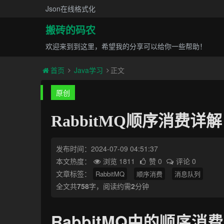
Json在线格式化
搬砖的码农
欢迎来到到这里，希望我的分享可以给你一些帮助！
首页
Java学习
正文
原创
RabbitMQ顺序消费详解
发布时间：2024-07-09 04:51:37
本文热度：
浏览 1811
赞 0
评论 0
文章标签：
RabbitMQ
顺序消费
消息队列
全文共
758
字，阅读约需
2
分钟
RabbitMQ中的顺序消费