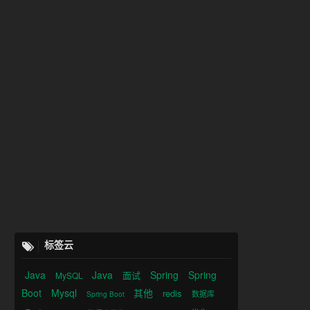
标签云
Java
Java
Spring
Spring
面试
MySQL
Boot
Mysql
其他
redis
数据库
Spring Boot