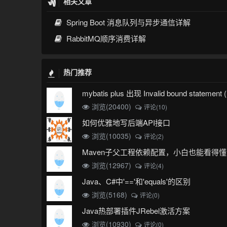
相关文章
Spring Boot 消息队列与异步通信详解
RabbitMQ顺序消费详解
热门推荐
浏览(20400)
评论(10)
如何优雅地写后端API接口
浏览(10035)
评论(2)
Maven子父工程依赖配置，小白也能看得懂
浏览(12967)
评论(4)
Java、C#中'=='和'equals'的区别
浏览(5168)
评论(0)
Java热部署插件JRebel激活方案
浏览(10930)
评论(0)