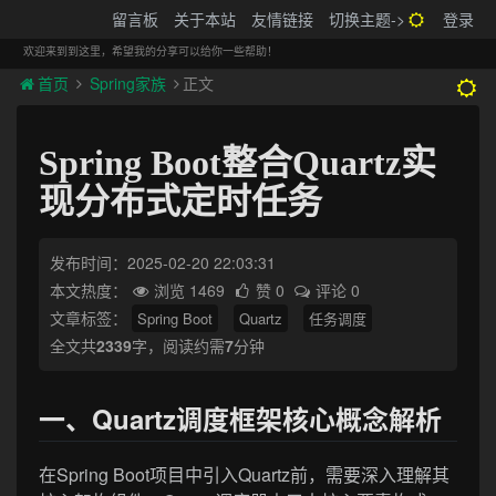
搬砖的码农
留言板
关于本站
友情链接
切换主题->
登录
Tog
navi
欢迎来到到这里，希望我的分享可以给你一些帮助！
首页
Spring家族
正文
Spring Boot整合Quartz实
现分布式定时任务
发布时间：2025-02-20 22:03:31
本文热度：
浏览 1469
赞 0
评论 0
文章标签：
Spring Boot
Quartz
任务调度
全文共
2339
字，阅读约需
7
分钟
一、Quartz调度框架核心概念解析
在Spring Boot项目中引入Quartz前，需要深入理解其