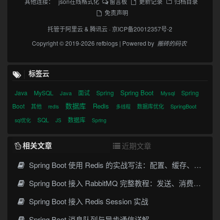
其他连接：
json在线格式化
留言板
更新记录
归档目录
免责声明
托管于
阿里云
&
腾讯云
·
京ICP备20012357号-2
Copyright © 2019-2026 refblogs | Powered by
搬砖的码农
标签云
Spring Boot
Java
MySQL
面试
Spring
Spring
Java
Mysql
数据库
Redis
Boot
其他
数据库优化
SpringBoot
redis
多线程
SQL
数据库
sql优化
JS
Spring
相关文章
近期文章
Spring Boot 使用 Redis 的实战写法：配置、缓存、序列化与常见坑
Spring Boot 接入 RabbitMQ 完整教程：发送、消费、确认与死信队列
Spring Boot 接入 Redis Session 实战
Spring Boot 消息队列与异步通信详解