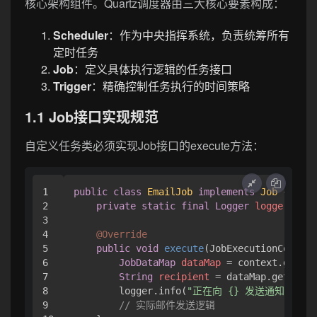
核心架构组件。Quartz调度器由三大核心要素构成：
Scheduler
：作为中央指挥系统，负责统筹所有
定时任务
Job
：定义具体执行逻辑的任务接口
Trigger
：精确控制任务执行的时间策略
1.1 Job接口实现规范
自定义任务类必须实现Job接口的execute方法：
1

public
class
EmailJob
implements
Job
 {

2

private
static
final
Logger
logger
=
 Lo
3

4

@Override
5

public
void
execute
(JobExecutionContext
6

JobDataMap
dataMap
=
 context.getJob
7

String
recipient
=
 dataMap.getStrin
8

        logger.info(
"正在向 {} 发送通知邮件..
9

// 实际邮件发送逻辑