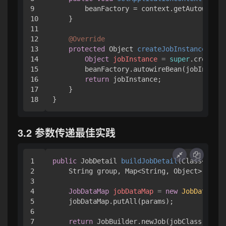
9

        beanFactory = context.getAutowireCa
10

    }

11

12

@Override
13

protected
 Object 
createJobInstance
(Trig
14

Object
jobInstance
=
super
.createJo
15

        beanFactory.autowireBean(jobInstanc
16

return
 jobInstance;

17

    }

3.2 参数传递最佳实践
1

public
 JobDetail 
buildJobDetail
(Class<? ext
2

    String group, Map<String, Object> param
3

4

JobDataMap
jobDataMap
=
new
JobDataMap
(
5

    jobDataMap.putAll(params);

6

7

return
 JobBuilder.newJob(jobClass)
