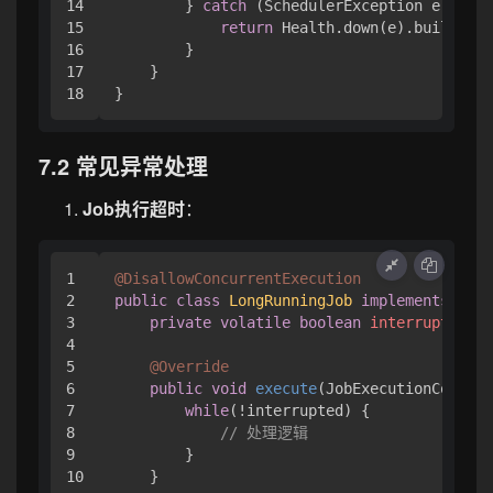
14

        } 
catch
 (SchedulerException e) {

15

return
 Health.down(e).build();

16

        }

17

    }

7.2 常见异常处理
Job执行超时
：
1

@DisallowConcurrentExecution
2

public
class
LongRunningJob
implements
Inte
3

private
volatile
boolean
interrupted
=
4

5

@Override
6

public
void
execute
(JobExecutionContext
7

while
(!interrupted) {

8

// 处理逻辑
9

        }

10

    }
