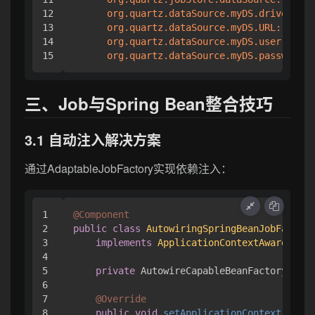
12

org.quartz.dataSource.myDS.driver:
or
13

org.quartz.dataSource.myDS.URL:
jdbc:
14

org.quartz.dataSource.myDS.user:
sa
org.quartz.dataSource.myDS.password:
三、Job与Spring Bean整合技巧
3.1 自动注入解决方案
通过AdaptableJobFactory实现依赖注入：
1

@Component
2

public
class
AutowiringSpringBeanJobFactory
3

implements
ApplicationContextAware
 {

4

5

private
 AutowireCapableBeanFactory bean
6

7

@Override
8

public
void
setApplicationContext
(Appli