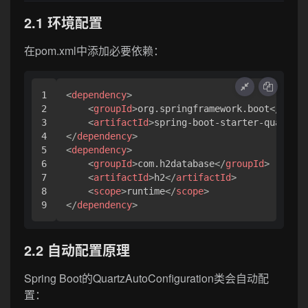
2.1 环境配置
在pom.xml中添加必要依赖：
1

<
dependency
>
2

<
groupId
>
org.springframework.boot
</
group
3

<
artifactId
>
spring-boot-starter-quartz
</
4

</
dependency
>
5

<
dependency
>
6

<
groupId
>
com.h2database
</
groupId
>
7

<
artifactId
>
h2
</
artifactId
>
8

<
scope
>
runtime
</
scope
>
</
dependency
>
2.2 自动配置原理
Spring Boot的QuartzAutoConfiguration类会自动配
置：