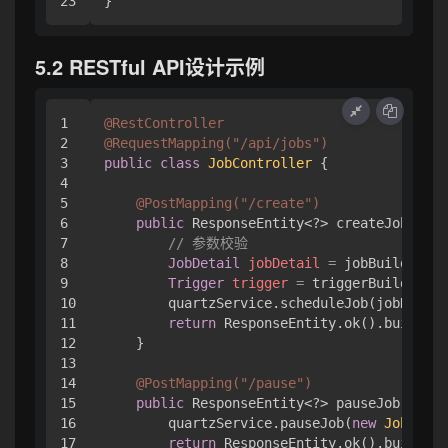
5.2 RESTful API设计示例
1

@RestController
2

@RequestMapping("/api/jobs")
3

public
class
JobController
 {

4

5

@PostMapping("/create")
6

public
 ResponseEntity<?> createJob(
@Req
7

// 参数校验
8

JobDetail
jobDetail
=
 jobBuilder.bu
9

Trigger
trigger
=
 triggerBuilder.bu
10

        quartzService.scheduleJob(jobDetail
11

return
 ResponseEntity.ok().build();

12

    }

13

14

@PostMapping("/pause")
15

public
 ResponseEntity<?> pauseJob(
@Requ
16

        quartzService.pauseJob(
new
JobKey
(j
17

return
 ResponseEntity.ok().build();
