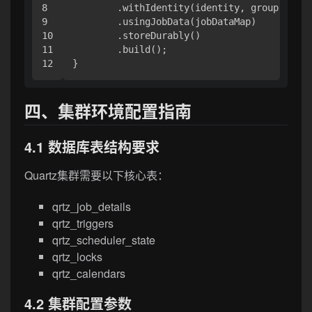
8

        .withIdentity(identity, group)

9

        .usingJobData(jobDataMap)

10

        .storeDurably()

11

        .build();

四、集群环境配置指南
4.1 数据库表结构要求
Quartz集群需要以下核心表：
qrtz_job_details
qrtz_triggers
qrtz_scheduler_state
qrtz_locks
qrtz_calendars
4.2 集群配置参数