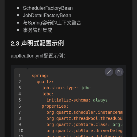
SchedulerFactoryBean
JobDetailFactoryBean
与Spring容器的上下文整合
事务管理集成
2.3 声明式配置示例
application.yml配置示例：
1

spring:
2

quartz:
3

job-store-type:
jdbc
4

jdbc:
5

initialize-schema:
always
6

properties:
7

org.quartz.scheduler.instanceName:
Cl
8

org.quartz.threadPool.threadCount:
5
9

org.quartz.jobStore.class:
org.quartz
10

org.quartz.jobStore.driverDelegateCla
11

org.quartz.jobStore.dataSource:
myDS