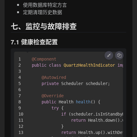
使用数据库特定方言
定期清理历史数据
七、监控与故障排查
7.1 健康检查配置
1

@Component
2

public
class
QuartzHealthIndicator
implemen
3

4

@Autowired
5

private
 Scheduler scheduler;

6

7

@Override
8

public
 Health 
health
()
 {

9

try
 {

10

if
 (scheduler.isInStandbyMode()
11

return
 Health.down().withDe
12

            }

13

return
 Health.up().withDetail(
"