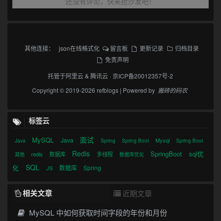
还没有评论，快来抢沙发吧！
其他连接：
json在线格式化
留言板
更新记录
归档目录
免责声明
托管于
阿里云
&
腾讯云
·
京ICP备20012357号-2
Copyright © 2019-2026 refblogs | Powered by
搬砖的码农
标签云
面试
MySQL
Java
Mysql
Java
Spring
Spring Boot
Spring Boot
Redis
SpringBoot
sql优
redis
数据库
多线程
其他
数据库优化
SQL
化
数据库
Spring
JS
相关文章
近期文章
MySQL 中如何获取时间字段的年份和月份