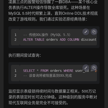
凌晨三点的报警短信惊醒了一群DBA——某个核心业
务表执行ALTER操作导致全库锁死。这种场景在
MySQL 5.5时代频繁上演，直到Online DDL技术彻底
改变了游戏规则。我们通过实验还原经典场景：
1

-- 传统DDL操作（MySQL 5.5）
ALTER
TABLE
 orders 
ADD
COLUMN
 discount 
DECIM
执行期间尝试查询：
1

SELECT
*
FROM
 orders 
WHERE
 user_id 
=
100
-- 该查询将被阻塞直到DDL完成
监控显示表级锁持续时间与数据量正相关，500万记
录的表锁定时长可达分钟级。这种级别的服务中断对
现代互联网业务是完全不可接受的。