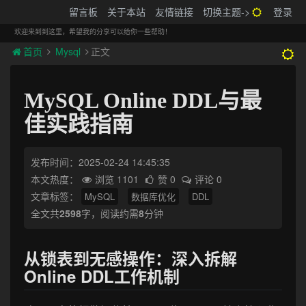
搬砖的码农
留言板
关于本站
友情链接
切换主题->
登录
Tog
navi
欢迎来到到这里，希望我的分享可以给你一些帮助！
首页
Mysql
正文
MySQL Online DDL与最
佳实践指南
发布时间：2025-02-24 14:45:35
本文热度：
浏览 1101
赞 0
评论 0
文章标签：
MySQL
数据库优化
DDL
全文共
2598
字，阅读约需
8
分钟
从锁表到无感操作：深入拆解
Online DDL工作机制