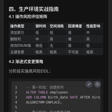
四、生产环境实战指南
4.1 操作风险评估矩阵
操作类型
锁时间
空间消耗
回滚难度
性能影响
添加索引
低
低
易
中
删除列
中
高
难
高
修改ENUM值
极低
无
易
低
主键变更
极高
极高
不可逆
极高
4.2 渐进式变更策略
分阶段实施高风险DDL：
1

-- 第一阶段：创建新列
2

ALTER
TABLE
3

ADD
COLUMN
 birth_date 
DATE
 AFTER hire_date,

4

ALGORITHM
=
INPLACE;

5
