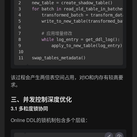
2

3

for
 batch 
in
 read_old_table_in_batches():

4

    transformed_batch = transform_data(batc
5

    write_to_new_table(transformed_batch)

6

7

# 应用增量修改
8

while
 log_entry = get_ddl_log():

9

        apply_to_new_table(log_entry)

10

该过程会产生两倍表空间占用，对IO和内存有较高要
求。
三、并发控制深度优化
3.1 多粒度锁协同
Online DDL的锁机制包含多个层级：