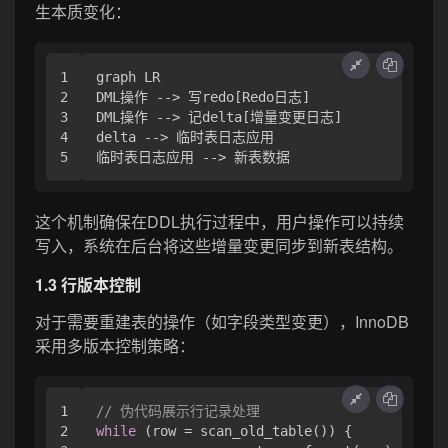
生本质变化：
1

graph LR

2

DML操作 --> 写redo[Redo日志]

3

DML操作 --> 记delta[增量变更日志]

4

delta --> 临时表日志应用

这个机制确保在DDL执行过程中，用户操作可以持续
写入，系统在后台将这些增量变更同步到新表结构。
1.3 行版本控制
对于需要重建表的操作（如字段类型变更），InnoDB
采用多版本控制策略：
1

// 伪代码展示行记录处理
2

while
 (row = scan_old_table()) {
