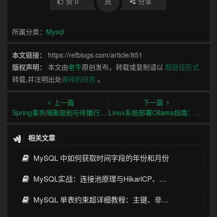
赏
赞
0
分享
所属分类：
Mysql
本文链接：
https://refblogs.com/article/851
版权声明：
本文由
老牛
原创发布，转载或复制请以
超链接形式
转载,并注明出处
搬砖的码农
。
上一篇
下一篇
Spring事务隔离级别与传播行为及最佳实践
Linux系统部署Ollama指南：从安装到生产环境实践
相关文章
MySQL 中如何获取时间字段的年份和月份
MySQL实战：连接池原理与HikariCP、C3P0、Druid、DBCP选型
MySQL 单表约束超详细教程：主键、非空、唯一、默认值一次讲透