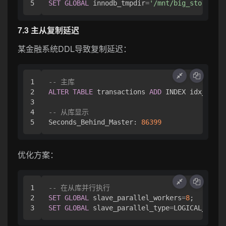
SET
GLOBAL
 innodb_tmpdir
=
'/mnt/big_storage'
7.3 主从复制延迟
某金融系统DDL导致复制延迟：
1

-- 主库
2

ALTER
TABLE
 transactions 
ADD
 INDEX idx_accou
3

4

-- 从库显示
Seconds_Behind_Master: 
86399
优化方案：
1

-- 在从库并行执行
2

SET
GLOBAL
 slave_parallel_workers
=
8
SET
GLOBAL
 slave_parallel_type
=