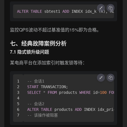
ALTER
TABLE
 sbtest1 
ADD
 INDEX idx_k (k), ALGORIT
监控QPS波动不超过基准值的15%即为合格。
七、经典故障案例分析
7.1 隐式锁升级问题
某电商平台在添加索引时触发锁等待：
1

-- 会话1
2

START
3

SELECT
*
FROM
 products 
WHERE
 id
=
100
FOR
UPDA
4

5

-- 会话2
6

ALTER
TABLE
 products 
ADD
-- 该操作被阻塞