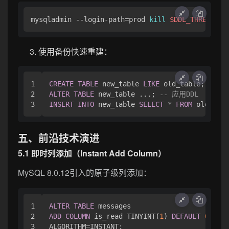
mysqladmin --login-path=prod 
kill
$DDL_THREAD_ID
使用备份快速重建：
1

CREATE
TABLE
 new_table 
LIKE
2

ALTER
TABLE
 new_table ...; 
-- 应用DDL
INSERT
INTO
 new_table 
SELECT
*
FROM
五、前沿技术演进
5.1 即时列添加（Instant Add Column）
MySQL 8.0.12引入的原子级列添加：
1

ALTER
TABLE
2

ADD
COLUMN
 is_read TINYINT(
1
) 
DEFAULT
0
,

ALGORITHM
=