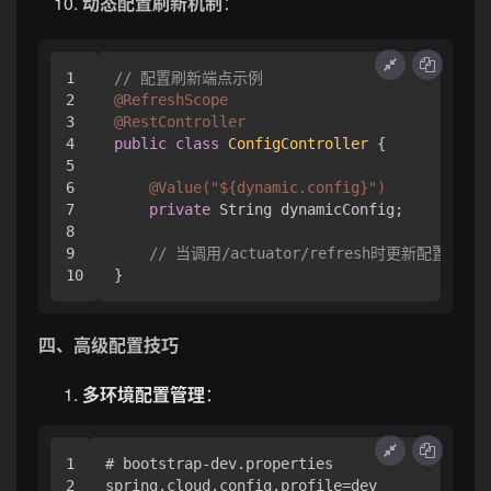
动态配置刷新机制
：
1

// 配置刷新端点示例
2

@RefreshScope
3

@RestController
4

public
class
ConfigController
 {

5

6

@Value("${dynamic.config}")
7

private
 String dynamicConfig;

8

9

// 当调用/actuator/refresh时更新配置
四、高级配置技巧
多环境配置管理
：
1

# bootstrap-dev.properties

2

spring.cloud.config.profile=dev
