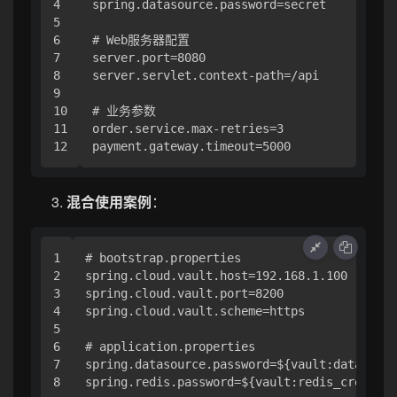
4

spring.datasource.password=secret

5

6

# Web服务器配置

7

server.port=8080

8

server.servlet.context-path=/api

9

10

# 业务参数

11

order.service.max-retries=3

混合使用案例
：
1

# bootstrap.properties

2

spring.cloud.vault.host=192.168.1.100

3

spring.cloud.vault.port=8200

4

spring.cloud.vault.scheme=https

5

6

# application.properties

7

spring.datasource.password=${vault:database_