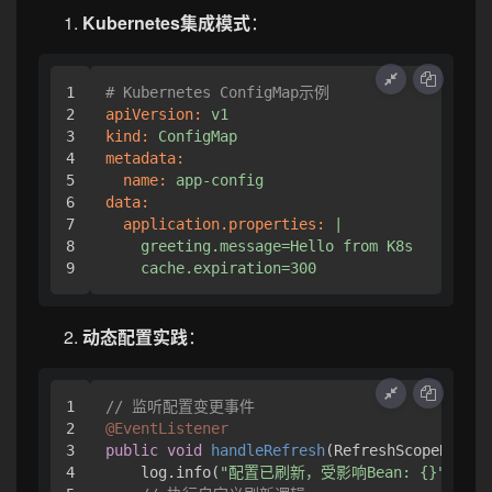
Kubernetes集成模式
：
1

# Kubernetes ConfigMap示例
2

apiVersion:
v1
3

kind:
ConfigMap
4

metadata:
5

name:
app-config
6

data:
7

application.properties:
|

8

    greeting.message=Hello from K8s

动态配置实践
：
1

// 监听配置变更事件
2

@EventListener
3

public
void
handleRefresh
(RefreshScopeRefres
4

    log.info(
"配置已刷新，受影响Bean: {}"
, eve