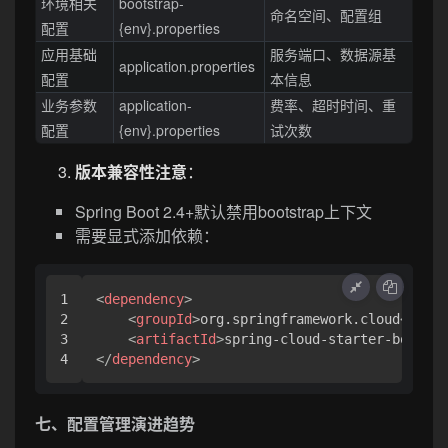
环境相关
bootstrap-
命名空间、配置组
配置
{env}.properties
应用基础
服务端口、数据源基
application.properties
配置
本信息
业务参数
application-
费率、超时时间、重
配置
{env}.properties
试次数
版本兼容性注意
：
Spring Boot 2.4+默认禁用bootstrap上下文
需要显式添加依赖：
1

<
dependency
>
2

<
groupId
>
org.springframework.cloud
</
grou
3

<
artifactId
>
spring-cloud-starter-bootstr
</
dependency
>
七、配置管理演进趋势