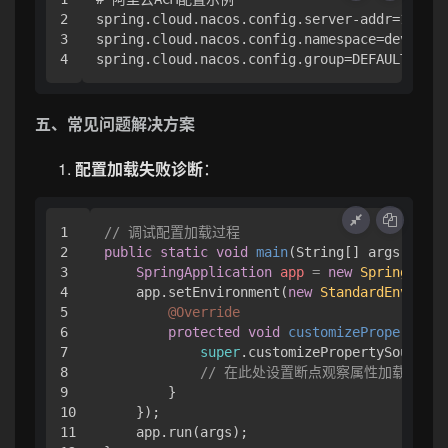
2

spring.cloud.nacos.config.server-addr=127.0.
3

spring.cloud.nacos.config.namespace=dev

五、常见问题解决方案
配置加载失败诊断
：
1

// 调试配置加载过程
2

public
static
void
main
(String[] args)
 {

3

SpringApplication
app
=
new
SpringAppli
4

    app.setEnvironment(
new
StandardEnvironm
5

@Override
6

protected
void
customizePropertySou
7

super
.customizePropertySources(
8

// 在此处设置断点观察属性加载顺序
9

        }

10

    });

11

    app.run(args);
