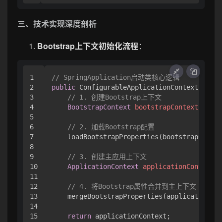
三、技术实现深度剖析
Bootstrap上下文初始化流程
：
1

// SpringApplication启动类核心逻辑
2

public
 ConfigurableApplicationContext 
run
(S
3

// 1. 创建Bootstrap上下文
4

BootstrapContext
bootstrapContext
=
 cre
5

6

// 2. 加载Bootstrap配置
7

    loadBootstrapProperties(bootstrapContex
8

9

// 3. 创建主应用上下文
10

ApplicationContext
applicationContext
=
11

12

// 4. 将Bootstrap属性合并到主上下文
13

    mergeBootstrapProperties(applicationCon
14

15

return
 applicationContext;
