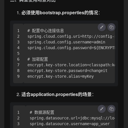
必须使用bootstrap.properties的情况
：
1

# 配置中心连接信息

2

spring.cloud.config.uri=http://config-server
3

spring.cloud.config.username=admin

4

spring.cloud.config.password=${ENCRYPTED_PAS
5

6

# 加密配置

7

encrypt.key-store.location=classpath:keystor
8

encrypt.key-store.password=changeit

适合application.properties的场景
：
1

# 数据源配置

2

spring.datasource.url=jdbc:mysql://localhos
3

spring.datasource.username=app_user
