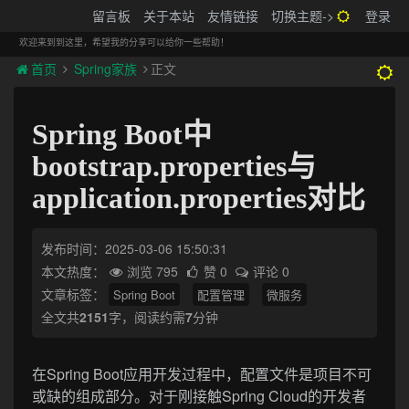
搬砖的码农
留言板
关于本站
友情链接
切换主题->
登录
Tog
navi
欢迎来到到这里，希望我的分享可以给你一些帮助！
首页
Spring家族
正文
Spring Boot中
bootstrap.properties与
application.properties对比
发布时间：2025-03-06 15:50:31
本文热度：
浏览 795
赞 0
评论 0
文章标签：
Spring Boot
配置管理
微服务
全文共
2151
字，阅读约需
7
分钟
在Spring Boot应用开发过程中，配置文件是项目不可
或缺的组成部分。对于刚接触Spring Cloud的开发者