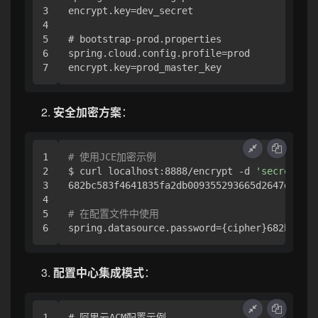
3

encrypt.key=dev_secret

4

5

# bootstrap-prod.properties 

6

spring.cloud.config.profile=prod

安全加密方案
：
1

# 使用JCE加密示例
2

$ curl localhost:8888/encrypt -d 
'secret'
3

682bc583f4641835fa2db009355293665d2647dade71
4

5

# 在配置文件中使用
配置中心集成模式
：
1

# 阿里云ACM配置示例
