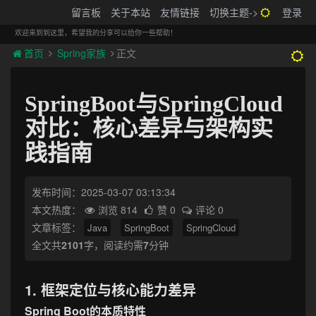
搬砖的码农
留言板
关于本站
友情链接
切换主题->
登录
Tog
navi
欢迎来到到这里，希望我的分享可以给你一些帮助！
首页
Spring家族
正文
SpringBoot与SpringCloud
对比：核心差异与架构实
践指南
发布时间：2025-03-07 03:13:34
本文热度：
浏览 814
赞 0
评论 0
文章标签：
Java
SpringBoot
SpringCloud
全文共
2101
字，阅读约需
7
分钟
1. 框架定位与核心能力差异
Spring Boot的本质特性