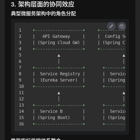
3. 架构层面的协同效应
典型微服务架构中的角色分配
1

+-------------------+     +----------------
2

|   API Gateway     |     |  Config Server 
3

4

+-------------------+     +----------------
5

          ▲                         ▲

6

7

+---------+---------+       +-------+------
8

|  Service Registry |       |  Service A   
9

10

+-------------------+       +--------------
11

          ▲                         ▲

12

13

+---------+---------+       +-------+------
14

|  Service B        |       |  Service C   
15

+-------------------+       +--------------