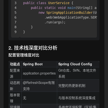
3

public
class
UserService
 {

4

public
static
void
main
(String[] args)
 {

5

new
SpringApplicationBuilder
(UserSer
6

           .web(WebApplicationType.SERVLET)

7

           .run(args);

8

    }

2. 技术栈深度对比分析
配置管理维度对比
功能点
Spring Boot
Spring Cloud Config
配置来
Git仓库、SVN、本地文件
application.properties
源
系统
动态刷
@RefreshScope有限
完整的热更新机制
新
支持
版本管
无
与版本控制系统深度集成
理
环境隔
多维度环境配置（区域/集