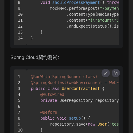
8

void
shouldProcessPayment
()
throws
 Exce
9

        mockMvc.perform(post(
"/payments"
)

10

               .contentType(MediaType.APPLI
11

               .content(
"{\"amount\":100}"
)
12

               .andExpect(status().isOk());

13

    }

Spring Cloud契约测试：
1

@RunWith(SpringRunner.class)
2

@SpringBootTest(webEnvironment = WebEnviron
3

public
class
UserContractTest
 {

4

@Autowired
5

private
 UserRepository repository;

6

7

@Before
8

public
void
setup
()
 {

9

        repository.save(
new
User
(
"test"
, 
"u
10

    }
