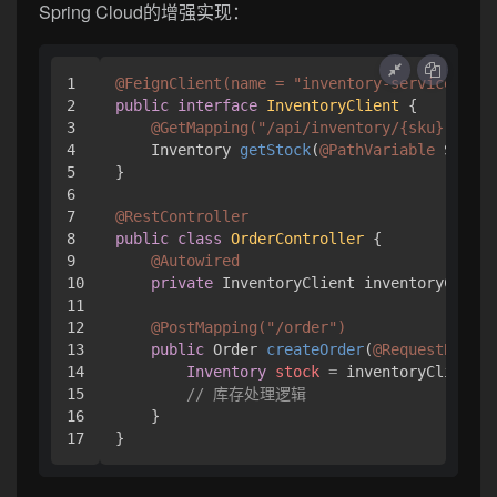
Spring Cloud的增强实现：
1

@FeignClient(name = "inventory-service")
2

public
interface
InventoryClient
 {

3

@GetMapping("/api/inventory/{sku}")
4

    Inventory 
getStock
(
@PathVariable
 String
5

}

6

7

@RestController
8

public
class
OrderController
 {

9

@Autowired
10

private
 InventoryClient inventoryClient
11

12

@PostMapping("/order")
13

public
 Order 
createOrder
(
@RequestBody
 O
14

Inventory
stock
=
 inventoryClient.g
15

// 库存处理逻辑
16

    }
