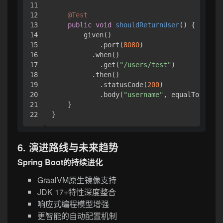
11

12

@Test
13

public
void
shouldReturnUser
()
 {

14

        given()

15

            .port(
8080
)

16

          .when()

17

            .get(
"/users/test"
)

18

          .then()

19

            .statusCode(
200
)

20

            .body(
"username"
, equalTo(
"test
21

    }

6. 演进路线与未来趋势
Spring Boot的持续进化
GraalVM原生镜像支持
JDK 17+特性深度整合
响应式编程模型增强
更智能的自动配置机制