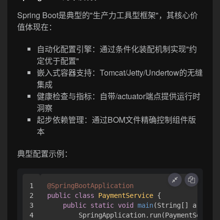
Spring Boot是典型的"生产力工具型框架"，其核心价
值体现在：
自动化配置引擎：通过条件化装配机制实现"约
定优于配置"
嵌入式容器支持：Tomcat/Jetty/Undertow的无缝
集成
健康检查与指标：自带/actuator端点提供运行时
洞察
起步依赖管理：通过BOM文件精确控制组件版
本
典型配置示例：
1

@SpringBootApplication
2

public
class
PaymentService
 {

3

public
static
void
main
(String[] args)
 {

4

        SpringApplication.run(PaymentService