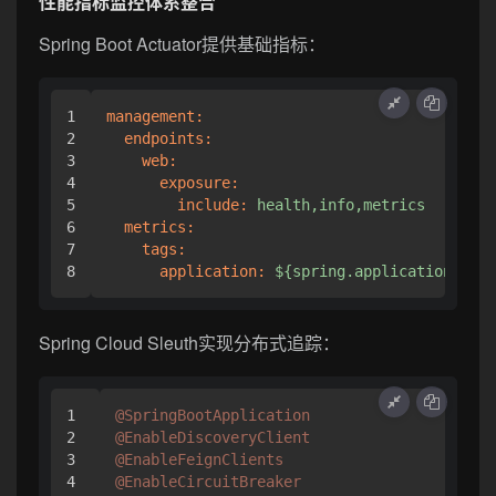
性能指标监控体系整合
Spring Boot Actuator提供基础指标：
1

management:
2

endpoints:
3

web:
4

exposure:
5

include:
health,info,metrics
6

metrics:
7

tags:
application:
${spring.application.name
Spring Cloud Sleuth实现分布式追踪：
1

@SpringBootApplication
2

@EnableDiscoveryClient
3

@EnableFeignClients
4

@EnableCircuitBreaker