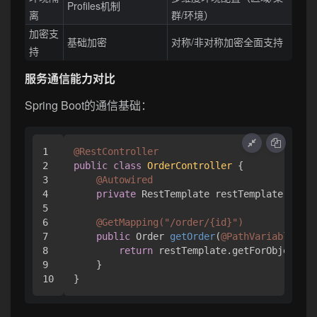
Profiles机制
离
群/环境）
加密支
基础加密
对称/非对称加密全面支持
持
服务通信能力对比
Spring Boot的通信基础：
1

@RestController
2

public
class
OrderController
 {

3

@Autowired
4

private
 RestTemplate restTemplate;

5

6

@GetMapping("/order/{id}")
7

public
 Order 
getOrder
(
@PathVariable
 Lon
8

return
 restTemplate.getForObject(
"h
9

    }
