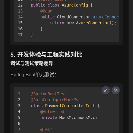
12

public
class
AzureConfig
 {

13

@Bean
14

public
 CloudConnector 
azureConnector
()
 
15

return
new
AzureConnector
();

16

    }

5. 开发体验与工程实践对比
调试与测试策略差异
Spring Boot单元测试：
1

@SpringBootTest
2

@AutoConfigureMockMvc
3

class
PaymentControllerTest
 {

4

@Autowired
5

private
 MockMvc mockMvc;

6

7

@Test