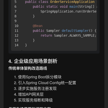
5

public
class
OrderServiceApplication
 {

6

public
static
void
main
(String[] args)
 
7

        SpringApplication.run(OrderServiceA
8

    }

9

10

@Bean
11

public
 Sampler 
defaultSampler
()
 {

12

return
 Sampler.ALWAYS_SAMPLE;

13

    }

4. 企业级应用场景剖析
传统单体架构改造路线
使用Spring Boot拆分模块
引入Spring Cloud Config统一配置
逐步实施服务注册发现
增加API网关层
实现服务熔断和降级