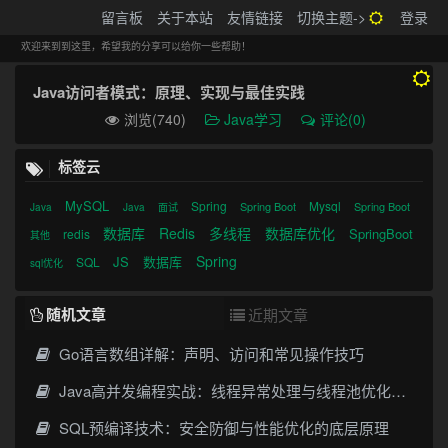
搬砖的码农
留言板
关于本站
友情链接
切换主题->
登录
Tog
navi
欢迎来到到这里，希望我的分享可以给你一些帮助！
Java访问者模式：原理、实现与最佳实践
浏览(740)
Java学习
评论(0)
标签云
MySQL
Spring
Mysql
Spring Boot
Spring Boot
Java
Java
面试
数据库
Redis
多线程
数据库优化
SpringBoot
redis
其他
Spring
JS
数据库
SQL
sql优化
随机文章
近期文章
Go语言数组详解：声明、访问和常见操作技巧
Java高并发编程实战：线程异常处理与线程池优化指南
SQL预编译技术：安全防御与性能优化的底层原理