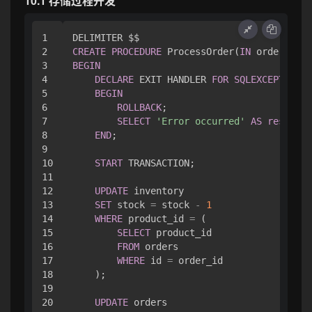
10.1 存储过程开发
1

2

CREATE
PROCEDURE
 ProcessOrder(
IN
 order_id 
I
3

BEGIN
4

DECLARE
 EXIT HANDLER 
FOR
SQLEXCEPTION
5

BEGIN
6

ROLLBACK
;

7

SELECT
'Error occurred'
AS
result
;

8

END
;

9

10

START
 TRANSACTION;

11

12

UPDATE
 inventory 

13

SET
 stock 
=
 stock 
-
1
14

WHERE
 product_id 
=
 (

15

SELECT
 product_id 

16

FROM
 orders 

17

WHERE
 id 
=
 order_id

18

    );

19

20

UPDATE
 orders 
