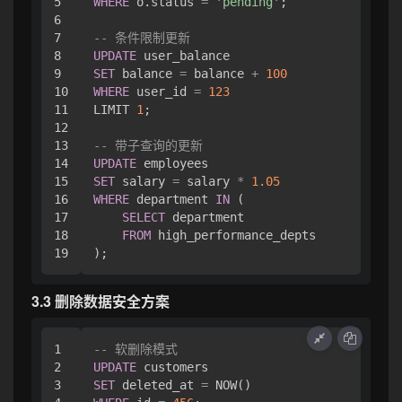
5

WHERE
 o.status 
=
'pending'
;

6

7

-- 条件限制更新
8

UPDATE
9

SET
 balance 
=
 balance 
+
100
10

WHERE
 user_id 
=
123
11

LIMIT 
1
;

12

13

-- 带子查询的更新
14

UPDATE
15

SET
 salary 
=
 salary 
*
1.05
16

WHERE
 department 
IN
 (

17

SELECT
 department 

18

FROM
 high_performance_depts

3.3 删除数据安全方案
1

-- 软删除模式
2

UPDATE
3

SET
 deleted_at 
=