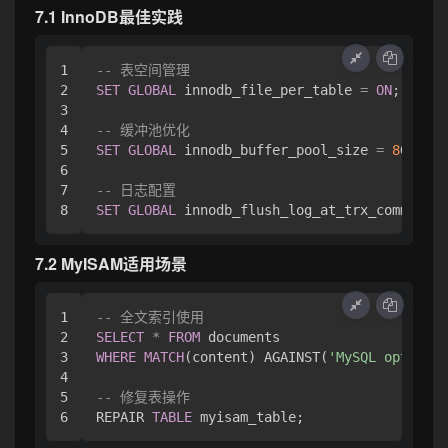
7.1 InnoDB最佳实践
1

-- 表空间管理
2

SET
GLOBAL
 innodb_file_per_table 
=
ON
;

3

4

-- 缓冲池优化
5

SET
GLOBAL
 innodb_buffer_pool_size 
=
8
G;

6

7

-- 日志配置
SET
GLOBAL
 innodb_flush_log_at_trx_commit 
=
7.2 MyISAM适用场景
1

-- 全文索引使用
2

SELECT
*
FROM
3

WHERE
MATCH
(content) AGAINST(
'MySQL optimiza
4

5

-- 修复表操作
REPAIR 
TABLE