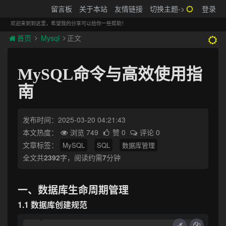
搬砖的码农
留言板
关于本站
友情链接
切换主题->
登录
Tog
navi
欢迎来到到这里，希望我的分享可以给你一些帮助！
首页
Mysql
正文
MySQL命令与高效使用指
南
发布时间：2025-03-20 04:21:43
本文热度：
浏览 749
赞 0
评论 0
文章标签：
MySQL
SQL
数据库管理
全文共
2392
字，阅读约需
7
分钟
一、数据库生命周期管理
1.1 数据库创建规范