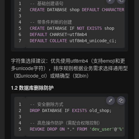
1

-- 基础创建语句
2

CREATE
 DATABASE shop 
DEFAULT
CHARACTER
SET
 u
3

4

-- 带条件判断的创建
5

CREATE
 DATABASE IF 
NOT
EXISTS
6

DEFAULT
 CHARSET
=
DEFAULT
COLLATE
字符集选择建议：优先使用utf8mb4（支持emoji和更
多unicode字符），排序规则根据业务需求选择通用型
（如unicode_ci）或精确型（如bin）
1.2 数据库删除防护
1

-- 安全删除方式
2

DROP
 DATABASE IF 
EXISTS
 old_shop;

3

4

-- 高危操作防护（需配合权限控制）
REVOKE
DROP
ON
*
.
*
FROM
'dev_user'
@
'%'