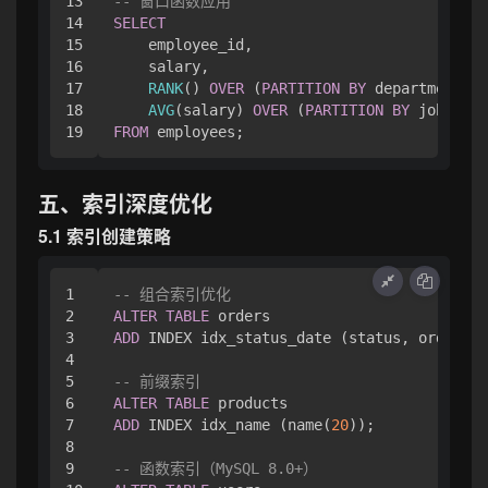
13

-- 窗口函数应用
14

SELECT
15

    employee_id,

16

    salary,

17

RANK
() 
OVER
 (
PARTITION
BY
 department 
OR
18

AVG
(salary) 
OVER
 (
PARTITION
BY
 job_titl
FROM
五、索引深度优化
5.1 索引创建策略
1

-- 组合索引优化
2

ALTER
TABLE
3

ADD
 INDEX idx_status_date (status, order_da
4

5

-- 前缀索引
6

ALTER
TABLE
7

ADD
 INDEX idx_name (name(
20
));

8

9

-- 函数索引（MySQL 8.0+）