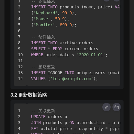
1

-- 多值插入
2

INSERT
INTO
 products (name, price) 
VALUES
3

(
'Keyboard'
, 
99.9
),

4

(
'Mouse'
, 
59.9
),

5

(
'Monitor'
, 
899.0
);

6

7

-- 条件插入
8

INSERT
INTO
9

SELECT
*
FROM
10

WHERE
 order_date 
<
'2020-01-01'
;

11

12

-- 忽略重复
13

INSERT
 IGNORE 
INTO
VALUES
 (
'test@example.com'
3.2 更新数据策略
1

-- 关联更新
2

UPDATE
3

JOIN
 products p 
ON
 o.product_id 
=
4

SET
 o.total_price 
=
 o.quantity 
*