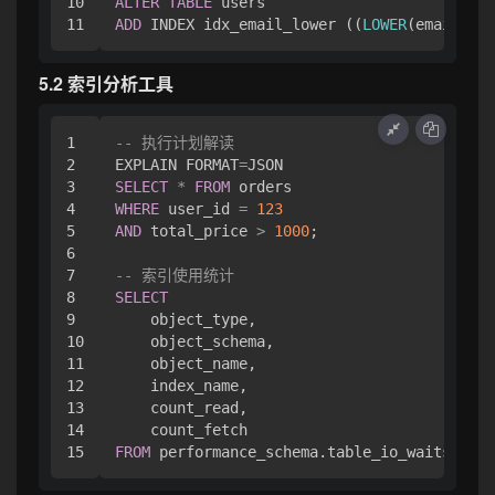
10

ALTER
TABLE
ADD
 INDEX idx_email_lower ((
LOWER
5.2 索引分析工具
1

-- 执行计划解读
2

EXPLAIN FORMAT
=
3

SELECT
*
FROM
4

WHERE
 user_id 
=
123
5

AND
 total_price 
>
1000
;

6

7

-- 索引使用统计
8

SELECT
9

    object_type,

10

    object_schema,

11

    object_name,

12

    index_name,

13

    count_read,

14

FROM