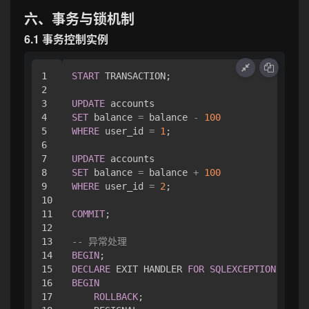
六、事务与锁机制
6.1 事务控制实例
1

START
 TRANSACTION;

2

3

UPDATE
4

SET
 balance 
=
 balance 
-
100
5

WHERE
 user_id 
=
1
;

6

7

UPDATE
8

SET
 balance 
=
 balance 
+
100
9

WHERE
 user_id 
=
2
;

10

11

COMMIT
;

12

13

-- 异常处理
14

BEGIN
15

DECLARE
 EXIT HANDLER 
FOR
SQLEXCEPTION
16

BEGIN
17

ROLLBACK
;
