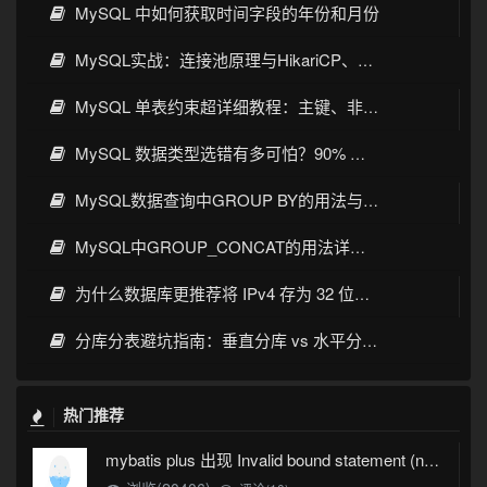
MySQL 中如何获取时间字段的年份和月份
MySQL实战：连接池原理与HikariCP、C3P0、Druid、DBCP选型
MySQL 单表约束超详细教程：主键、非空、唯一、默认值一次讲透
MySQL 数据类型选错有多可怕？90% 开发者都踩过的坑
MySQL数据查询中GROUP BY的用法与实战详解
MySQL中GROUP_CONCAT的用法详解：语法、示例与常见坑
为什么数据库更推荐将 IPv4 存为 32 位整数而不是字符串
分库分表避坑指南：垂直分库 vs 水平分表，分片键选对才不踩雷
热门推荐
mybatis plus 出现 Invalid bound statement (not found)