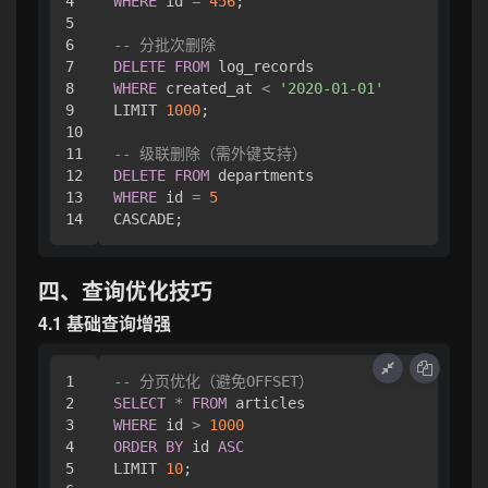
4

WHERE
 id 
=
456
;

5

6

-- 分批次删除
7

DELETE
FROM
8

WHERE
 created_at 
<
'2020-01-01'
9

LIMIT 
1000
;

10

11

-- 级联删除（需外键支持）
12

DELETE
FROM
13

WHERE
 id 
=
5
四、查询优化技巧
4.1 基础查询增强
1

-- 分页优化（避免OFFSET）
2

SELECT
*
FROM
3

WHERE
 id 
>
1000
4

ORDER
BY
 id 
ASC
5

LIMIT 
10
;
