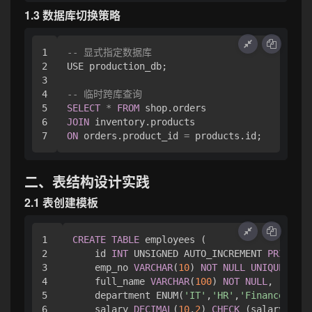
1.3 数据库切换策略
1

-- 显式指定数据库
2

USE production_db;

3

4

-- 临时跨库查询
5

SELECT
*
FROM
6

JOIN
ON
 orders.product_id 
=
二、表结构设计实践
2.1 表创建模板
1

CREATE
TABLE
 employees (

2

    id 
INT
 UNSIGNED AUTO_INCREMENT 
PRIMARY
 
3

    emp_no 
VARCHAR
(
10
) 
NOT
NULL
UNIQUE
,

4

    full_name 
VARCHAR
(
100
) 
NOT
NULL
,

5

    department ENUM(
'IT'
,
'HR'
,
'Finance'
) 
NO
6

    salary 
DECIMAL
(
10
,
2
) 
CHECK
 (salary 
>
0
)