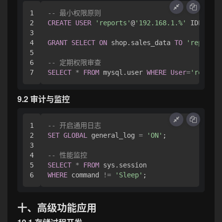
1

-- 最小权限原则
2

CREATE
USER
'reports'
@
'192.168.1.%'
 IDENTIFI
3

4

GRANT
SELECT
ON
 shop.sales_data 
TO
'reports'
5

6

-- 定期权限审查
SELECT
*
FROM
 mysql.user 
WHERE
User
=
'reports
9.2 审计与监控
1

-- 开启通用日志
2

SET
GLOBAL
 general_log 
=
'ON'
;

3

4

-- 性能监控
5

SELECT
*
FROM
WHERE
 command 
!=
'Sleep'
十、高级功能应用