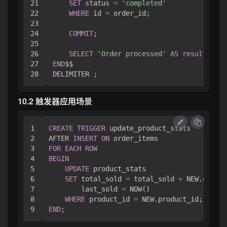
21

SET
 status 
=
'completed'
22

WHERE
 id 
=
 order_id;

23

24

COMMIT
;

25

26

SELECT
'Order processed'
AS
result
27

END
$$

10.2 触发器应用场景
1

CREATE
TRIGGER
 update_product_stats 

2

AFTER 
INSERT
ON
3

FOR
EACH
ROW
4

BEGIN
5

UPDATE
 product_stats 

6

SET
 total_sold 
=
 total_sold 
+
 NEW.quanti
7

        last_sold 
=
 NOW() 

8

WHERE
 product_id 
=
END