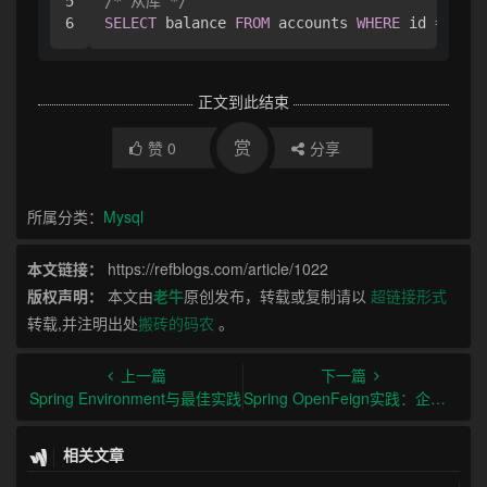
5

/* 从库 */
SELECT
 balance 
FROM
 accounts 
WHERE
 id 
=
1
正文到此结束
赏
赞
0
分享
所属分类：
Mysql
本文链接：
https://refblogs.com/article/1022
版权声明：
本文由
老牛
原创发布，转载或复制请以
超链接形式
转载,并注明出处
搬砖的码农
。
上一篇
下一篇
Spring Environment与最佳实践
Spring OpenFeign实践：企业级RPC调用解决方案
相关文章