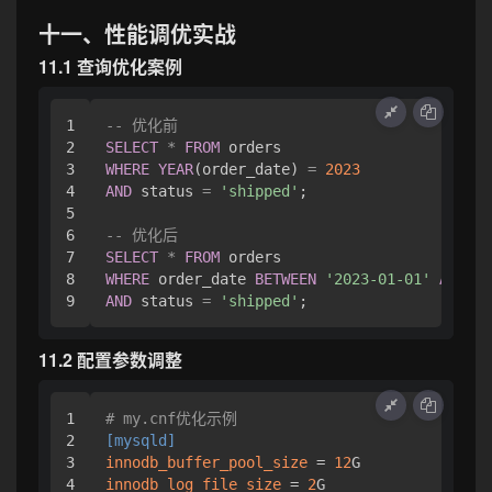
十一、性能调优实战
11.1 查询优化案例
1

-- 优化前
2

SELECT
*
FROM
3

WHERE
YEAR
(order_date) 
=
2023
4

AND
 status 
=
'shipped'
;

5

6

-- 优化后
7

SELECT
*
FROM
8

WHERE
 order_date 
BETWEEN
'2023-01-01'
AND
'2
AND
 status 
=
'shipped'
11.2 配置参数调整
1

# my.cnf优化示例
2

[mysqld]
3

innodb_buffer_pool_size
 = 
12
4

innodb_log_file_size
 = 
2