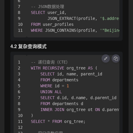
6

7

-- JSON数据处理
8

SELECT
 user_id, 

9

       JSON_EXTRACT(profile, 
'$.address.cit
10

FROM
WHERE
 JSON_CONTAINS(profile, 
'"Beijing"'
, 
'
4.2 复杂查询模式
1

-- 递归查询（CTE）
2

WITH
RECURSIVE
 org_tree 
AS
 (

3

SELECT
 id, name, parent_id 

4

FROM
 departments 

5

WHERE
 id 
=
1
6

UNION
ALL
7

SELECT
 d.id, d.name, d.parent_id 

8

FROM
 departments d

9

INNER
JOIN
 org_tree ot 
ON
 d.parent_id 
=
10

11

SELECT
*
FROM
 org_tree;

12
