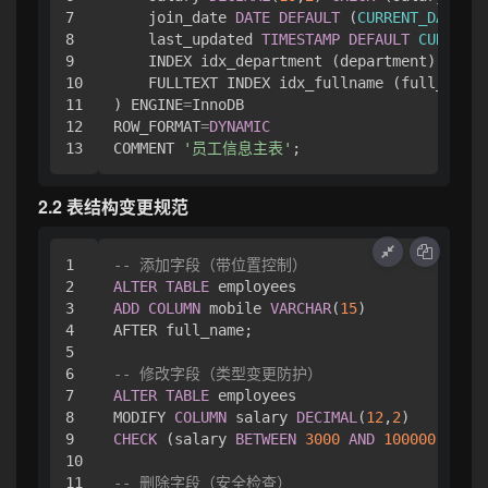
7

    join_date 
DATE
DEFAULT
 (
CURRENT_DATE
),

8

    last_updated 
TIMESTAMP
DEFAULT
CURRENT_
9

    INDEX idx_department (department),

10

    FULLTEXT INDEX idx_fullname (full_name)

11

) ENGINE
=
InnoDB 

12

ROW_FORMAT
=
DYNAMIC
COMMENT 
'员工信息主表'
2.2 表结构变更规范
1

-- 添加字段（带位置控制）
2

ALTER
TABLE
3

ADD
COLUMN
 mobile 
VARCHAR
(
15
) 

4

AFTER full_name;

5

6

-- 修改字段（类型变更防护）
7

ALTER
TABLE
 employees 

8

MODIFY 
COLUMN
 salary 
DECIMAL
(
12
,
2
9

CHECK
 (salary 
BETWEEN
3000
AND
100000
);

10

11

-- 删除字段（安全检查）