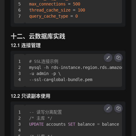
5

max_connections
 = 
500
6

thread_cache_size
 = 
100
query_cache_type
 = 
0
十二、云数据库实践
12.1 连接管理
1

# SSL连接示例
2

mysql -h rds-instance.region.rds.amazonaws.c
3

-u admin -p \

12.2 只读副本使用
1

-- 读写分离配置
2

/* 主库 */
3

UPDATE
 accounts 
SET
 balance 
=
 balance 
-
100
4
