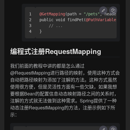
1

@GetMapping
(path = 
"/pets"
, headers = 
"
2

public void findPet(
@PathVariable
 Strin
3

// ...
}
编程式注册RequestMapping
我们前面的教程中讲的都是怎么通过
@RequestMapping进行路径的映射，使用这种方式会
自动把路径映射为添加了注解的方法。这种方式虽然
使用很方便，但是灵活性方面有一些欠缺，如果我想
要根据Bean的配置信息动态映射路径之间的关系时，
注解的方式就无法做到这种需求。Spring提供了一种
动态注册RequestMapping的方法，注册示例如下所
示：