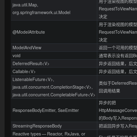
用于渲染视图的模型，
java.util.Map,
RequestToViewNam
org.springframework.ui.Model
决定
用于渲染视图的模型，
@ModelAttribute
RequestToViewNam
决定
ModelAndView
返回一个可用的模
void
通常表示没有返回Bo
DeferredResult<V>
异步返回结果，后
Callable<V>
异步返回结果，后
ListenableFuture<V>,
类似于DeferredRe
java.util.concurrent.CompletionStage<V>,
回调用结果
java.util.concurrent.CompletableFuture<V>
异步的把
ResponseBodyEmitter, SseEmitter
HttpMessageConv
的Body写入Respon
StreamingResponseBody
把返回异步写入Resp
Reactive types — Reactor, RxJava, or