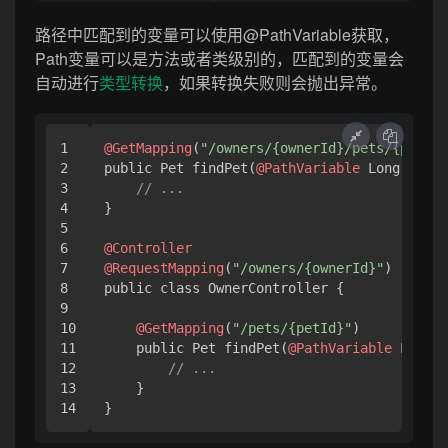
路径中匹配到的变量可以使用@PathVariable获取，
Path变量可以是方法或者类级别的，匹配到的变量会
自动进行
类型转换
，如果转换失败则会抛出异常。
1

@GetMapping
(
"/owners/{ownerId}/pets/{petId}
2

public Pet findPet(
@PathVariable
 Long owner
3

// ...
4

}

5

6

@Controller
7

@RequestMapping
(
"/owners/{ownerId}"
)

8

public class OwnerController {

9

10

@GetMapping
(
"/pets/{petId}"
)

11

    public Pet findPet(
@PathVariable
 Long o
12

// ...
13

    }

}