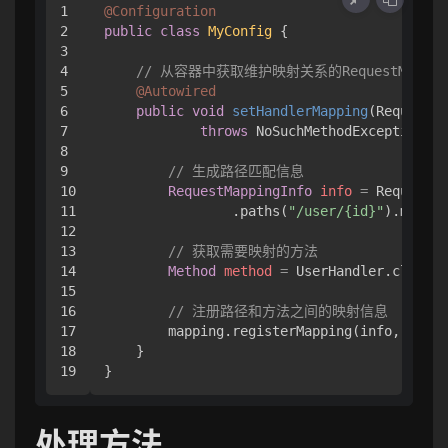
1

@Configuration
2

public
class
MyConfig
 {

3

4

// 从容器中获取维护映射关系的RequestMappingH
5

@Autowired
6

public
void
setHandlerMapping
(RequestMa
7

throws
 NoSuchMethodException {

8

9

// 生成路径匹配信息
10

RequestMappingInfo
info
=
 RequestMa
11

                .paths(
"/user/{id}"
).method
12

13

// 获取需要映射的方法
14

Method
method
=
 UserHandler.class.g
15

16

// 注册路径和方法之间的映射信息
17

        mapping.registerMapping(info, handl
18

    }

}
处理方法