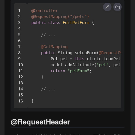
1

@Controller
2

@RequestMapping(
"/pets"
)
3

public
class
EditPetForm
{

4

5

// ...
6

7

@GetMapping
8

public
 String setupForm(
@RequestParam(
"
9

        Pet pet = 
this
.clinic.loadPet(petId
10

        model.addAttribute(
"pet"
, pet);

11

return
"petForm"
;

12

    }

13

14

// ...
15

}
@RequestHeader