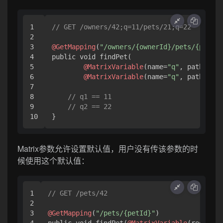
1

// GET /owners/42;q=11/pets/21;q=22
2

3

@GetMapping
(
"/owners/{ownerId}/pets/{petId}
4

public void findPet(

5

@MatrixVariable
(name=
"q"
, pathVar=
"
6

@MatrixVariable
(name=
"q"
, pathVar=
"
7

8

// q1 == 11
9

// q2 == 22
}
Matrix参数允许设置默认值，用户没有传该参数的时
候使用这个默认值：
1

// GET /pets/42
2

3

@GetMapping
(
"/pets/{petId}"
)

4

public void findPet(
@MatrixVariable
(required