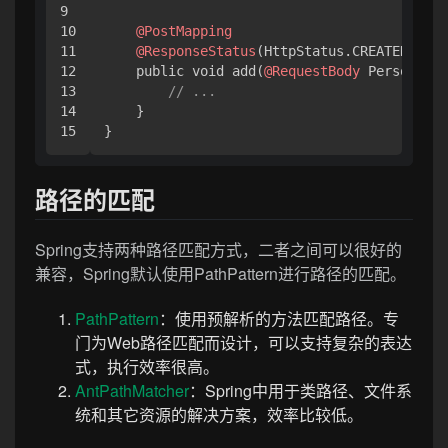
9

10

@PostMapping
11

@ResponseStatus
(HttpStatus.CREATED)

12

    public void add(
@RequestBody
 Person per
13

// ...
14

    }

}
路径的匹配
Spring支持两种路径匹配方式，二者之间可以很好的
兼容，Spring默认使用PathPattern进行路径的匹配。
PathPattern
：使用预解析的方法匹配路径。专
门为Web路径匹配而设计，可以支持复杂的表达
式，执行效率很高。
AntPathMatcher
：Spring中用于类路径、文件系
统和其它资源的解决方案，效率比较低。