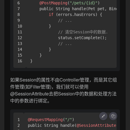
6

@PostMapping
(
"/pets/{id}"
)

7

    public String handle(Pet pet, BindingRe
8

if
 (errors.hasErrors) {

9

// ...
10

        }

11

// 清空Session中的数据.
12

            status.setComplete(); 

13

// ...
14

        }

15

    }

}
如果Session的属性不由Controller管理，而是其它组
件管理(如Filter管理)，我们就可以使用
@SessionAttribute去把Session中的数据和处理方法
中的参数进行绑定。
1

@RequestMapping
(
"/"
)

2

public String handle(
@SessionAttribute
 User 