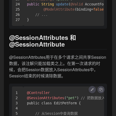
24

public
String
update
(
@Valid
 AccountForm for
25

@ModelAttribute
(binding=
false
) Acco
26

// ...
}
@SessionAttributes 和
@SessionAttribute
@SessionAttributes用于在多个请求之间共享Session
数据，该注解只能加载类之上。在第一次请求的时
候，会把Session数据放入SessionAttributes中，
Session结束的时候清除数据。
1

@Controller
2

@SessionAttributes
(
"pet"
) 
// 把数据放入Sessi
3

public class EditPetForm {

4

5

// 从Session中查询数据