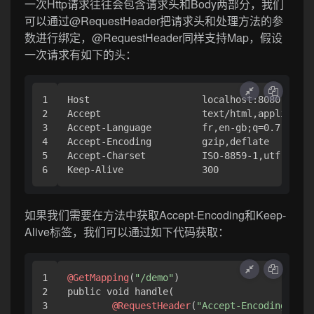
一次Http请求往往会包含请求头和Body两部分，我们
可以通过@RequestHeader把请求头和处理方法的参
数进行绑定，@RequestHeader同样支持Map，假设
一次请求有如下的头：
1

Host                    localhost:8080

2

Accept                  text/html,applicatio
3

Accept-Language         fr,en-gb;q=0.7,en;q=
4

Accept-Encoding         gzip,deflate

5

Accept-Charset          ISO-8859-1,utf-8;q=0
Keep-Alive              300
如果我们需要在方法中获取Accept-Encoding和Keep-
Alive标签，我们可以通过如下代码获取：
1

@GetMapping
(
"/demo"
)

2

public void handle(

3

@RequestHeader
(
"Accept-Encoding"
) St