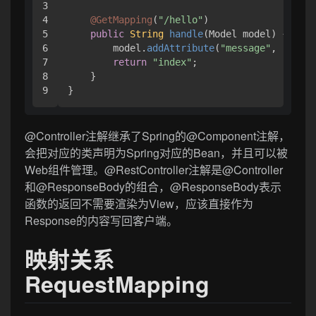
3

4

@GetMapping
(
"/hello"
)

5

public
String
handle
(
Model model
) {

6

        model.
addAttribute
(
"message"
, 
"Hello
7

return
"index"
;

8

    }

}
@Controller注解继承了Spring的@Component注解，
会把对应的类声明为Spring对应的Bean，并且可以被
Web组件管理。@RestController注解是@Controller
和@ResponseBody的组合，@ResponseBody表示
函数的返回不需要渲染为View，应该直接作为
Response的内容写回客户端。
映射关系
RequestMapping