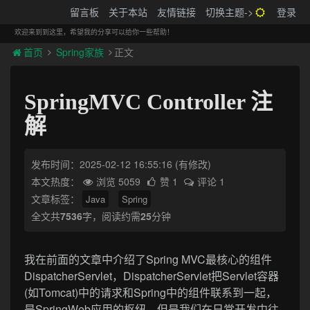
搬砖的码农
留言板
关于本站
友情链接
切换主题->
登录
Tog
navi
欢迎来到到这里，希望我的分享可以给你一些帮助！
首页
Spring家族
正文
SpringMVC Controller 注
解
发布时间：2025-02-12 16:55:16
(有修改)
本文热度：
浏览 5059
赞 1
评论 1
文章标签：
Java
Spring
全文共
7536
字，阅读约需
25
分钟
我在前面的文章中介绍了Spring MVC最核心的组件
DispatcherServlet，DispatcherServlet把Servlet容器
(如Tomcat)中的请求和Spring中的组件联系到一起，
是SpringWeb应用的枢纽。但是我们在日常开发中往