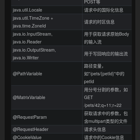
POST等
java.util.Locale
请求中的国际化信息
java.util.TimeZone +
请求的时区信息
java.time.ZoneId
java.io.InputStream,
用于获取请求原始Body
java.io.Reader
的输入流
java.io.OutputStream,
用于写回响应的输出流
java.io.Writer
路径变量，
@PathVariable
如"/pets/{petId}"中的
petId
用分号分割的参数，如
@MatrixVariable
GET
/pets/42;q=11;r=22
获取请求中的参数，包
@RequestParam
含multipart类型的文件
@RequestHeader
请求头信息
@CookieValue
请求中的Cookie信息