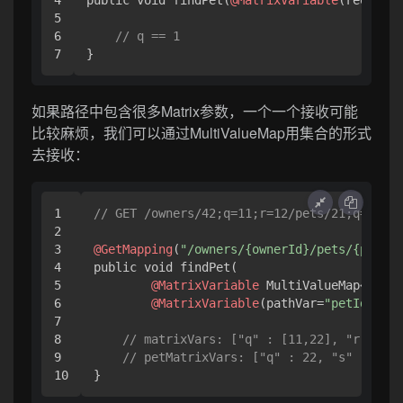
5

6

// q == 1
}
如果路径中包含很多Matrix参数，一个一个接收可能
比较麻烦，我们可以通过MultiValueMap用集合的形式
去接收：
1

// GET /owners/42;q=11;r=12/pets/21;q=22;s=
2

3

@GetMapping
(
"/owners/{ownerId}/pets/{petId}
4

public void findPet(

5

@MatrixVariable
 MultiValueMap<Strin
6

@MatrixVariable
(pathVar=
"petId"
) Mu
7

8

// matrixVars: ["q" : [11,22], "r" : 12
9

// petMatrixVars: ["q" : 22, "s" : 23]
}