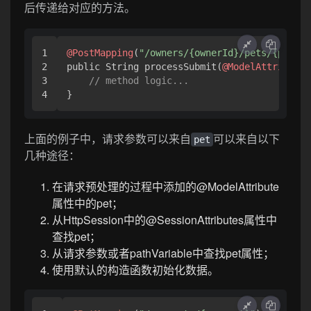
后传递给对应的方法。
1

@PostMapping
(
"/owners/{ownerId}/pets/{petId}
2

public String processSubmit(
@ModelAttribute
 
3

// method logic...
}
上面的例子中，请求参数可以来自
可以来自以下
pet
几种途径：
在请求预处理的过程中添加的@ModelAttribute
属性中的pet；
从HttpSession中的@SessionAttributes属性中
查找pet；
从请求参数或者pathVariable中查找pet属性；
使用默认的构造函数初始化数据。