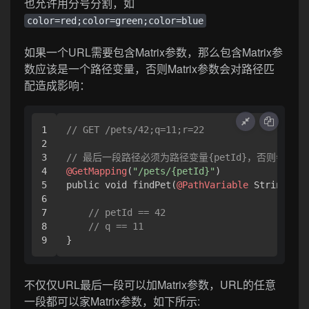
也允许用分号分割，如
color=red;color=green;color=blue
如果一个URL需要包含Matrix参数，那么包含Matrix参
数应该是一个路径变量，否则Matrix参数会对路径匹
配造成影响：
1

// GET /pets/42;q=11;r=22
2

3

// 最后一段路径必须为路径变量{petId}，否则会造
4

@GetMapping
(
"/pets/{petId}"
)

5

public void findPet(
@PathVariable
 String pet
6

7

// petId == 42
8

// q == 11
}
不仅仅URL最后一段可以加Matrix参数，URL的任意
一段都可以家Matrix参数，如下所示: