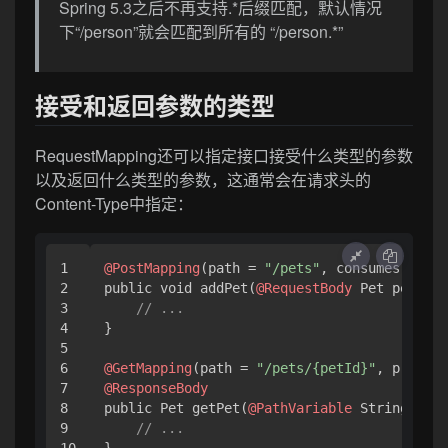
Spring 5.3之后不再支持.*后缀匹配，默认情况
下“/person”就会匹配到所有的 “/person.*”
接受和返回参数的类型
RequestMapping还可以指定接口接受什么类型的参数
以及返回什么类型的参数，这通常会在请求头的
Content-Type中指定：
1

@PostMapping
(path = 
"/pets"
, consumes = 
"ap
2

public void addPet(
@RequestBody
 Pet pet) {

3

// ...
4

}

5

6

@GetMapping
(path = 
"/pets/{petId}"
, produce
7

@ResponseBody
8

public Pet getPet(
@PathVariable
 String petI
9

// ...