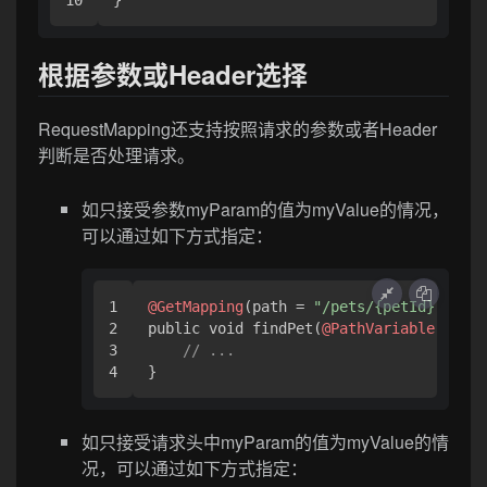
}
根据参数或Header选择
RequestMapping还支持按照请求的参数或者Header
判断是否处理请求。
如只接受参数myParam的值为myValue的情况，
可以通过如下方式指定：
1

@GetMapping
(path = 
"/pets/{petId}"
, par
2

public void findPet(
@PathVariable
 Strin
3

// ...
}
如只接受请求头中myParam的值为myValue的情
况，可以通过如下方式指定：