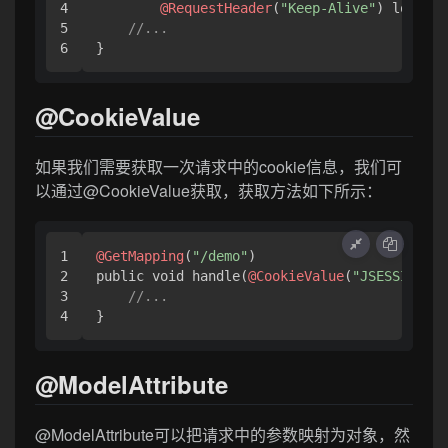
4

@RequestHeader
(
"Keep-Alive"
) long ke
5

//...
}
@CookieValue
如果我们需要获取一次请求中的cookie信息，我们可
以通过@CookieValue获取，获取方法如下所示：
1

@GetMapping
(
"/demo"
)

2

public void handle(
@CookieValue
(
"JSESSIONID"
3

//...
}
@ModelAttribute
@ModelAttribute可以把请求中的参数映射为对象，然