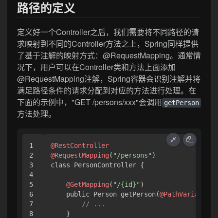
路径的定义
定义好一个Controller之后，我们需要将不同路径的请
求映射到不同的Controller方法之上，Spring同样提供
了基于注解的映射方式：@RequestMapping。通常情
况下，用户可以在Controller类和方法上面添加
@RequestMapping注解，Spring容器会识别注解并将
满足路径条件的请求分配到对应的方法进行处理。在
下面的示例中，"GET /persons/xxx"会调用
getPerson
方法处理。
1

@RestController
2

@RequestMapping
(
"/persons"
)

3

class PersonController {

4

5

@GetMapping
(
"/{id}"
)

6

    public Person getPerson(
@PathVariable
 L
7

// ...
8

    }
