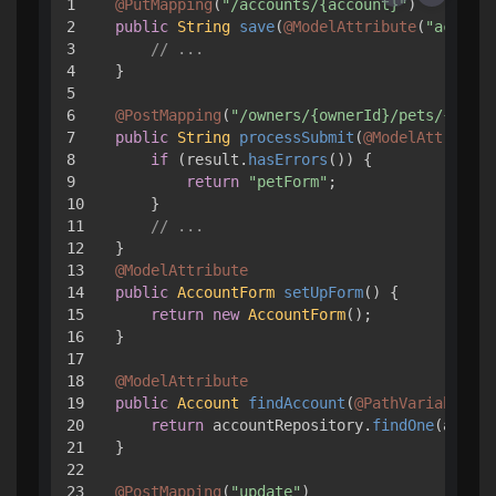
1

@PutMapping
(
"/accounts/{account}"
2

public
String
save
(
@ModelAttribute
(
"account
3

// ...
4

}

5

6

@PostMapping
(
"/owners/{ownerId}/pets/{petId
7

public
String
processSubmit
(
@ModelAttribute
8

if
 (result.
hasErrors
()) {

9

return
"petForm"
;

10

    }

11

// ...
12

13

@ModelAttribute
14

public
AccountForm
setUpForm
(
) {

15

return
new
AccountForm
();

16

}

17

18

@ModelAttribute
19

public
Account
findAccount
(
@PathVariable
St
20

return
 accountRepository.
findOne
(accoun
21

}

22

23

@PostMapping
(
"update"