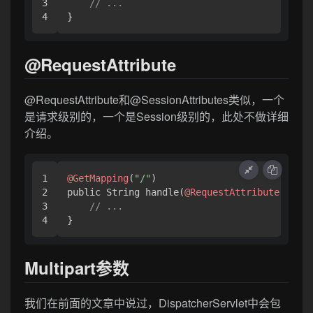
3

// ...
}
@RequestAttribute
@RequestAttribute和@SessionAttributes类似，一个
是请求级别的，一个是Session级别的，此处不做详细
介绍。
1

@GetMapping
(
"/"
)

2

public String handle(
@RequestAttribute
 Clien
3

// ...
}
Multipart参数
我们在前面的文章中说过，DispatcherServlet中会包