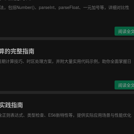
包括Number()、parseInt、parseFloat、一元加号等，详细对比性
)
阅读全
计算的完整指南
、复杂日期计算技巧、时区处理方案，并附大量实用代码示例，助你全面掌握日
)
阅读全
与实践指南
法，包含正则表达式、类型检查、ES6新特性等，提供实际应用场景与性能优化