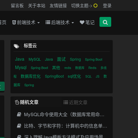
留言板
关于本站
友情链接
切换主题->
登录
首页
前端技术
后端技术
笔记
标签云
Java
面试
MySQL
Java
Spring
Spring Boot
Mysql
其他
Spring Boot
redis
数据库
Redis
多线
数据库优化
sql优化
SpringBoot
数
程
SQL
JS
据库
Spring
文
随机文章
近期文章
MySQL命令使用大全（数据库常用命令详解）
比特、字节和字符：计算机中的信息单位和数据表示
深入理解Java模板方法模式及应用场景