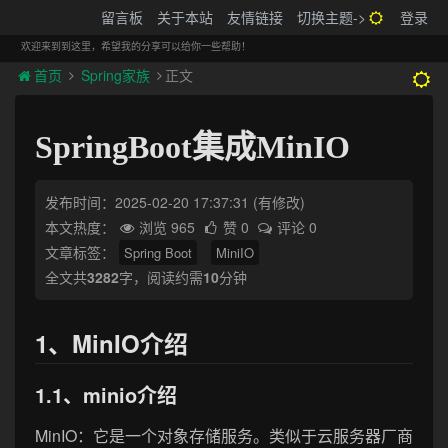
搬砖的码农
留言板
关于本站
友情链接
切换主题->
登录
Tog
navi
欢迎来到到这里，希望我的分享可以给你一些帮助！
首页
Spring家族
正文
SpringBoot集成MinIO
发布时间：2025-02-20 17:37:31
(有修改)
本文热度：
浏览 965
赞 0
评论 0
文章标签：
Spring Boot
MiniIO
全文共
3282
字，阅读约需
10
分钟
1、MinIO介绍
1.1、minio介绍
MinIO：它是一个对象存储服务。类似于云服务器厂商