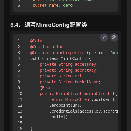
bucket-name:
demo
6.4、编写MinioConfig配置类
1

@Data
2

@Configuration
3

@ConfigurationProperties
(prefix = 
"minio"
)

4

public class MinIOConfig { 

5

private
String
accessKey
;

6

private
String
secretKey
;

7

private
String
url
;

8

private
String
bucketName
;

9

    @
Bean
10

public
MinioClient
minioClient
(){ 

11

return
MinioClient
.builder
()

12

.endpoint
(url)

13

.credentials
(accessKey,secretKey)

14

.build
();

15

    }

}