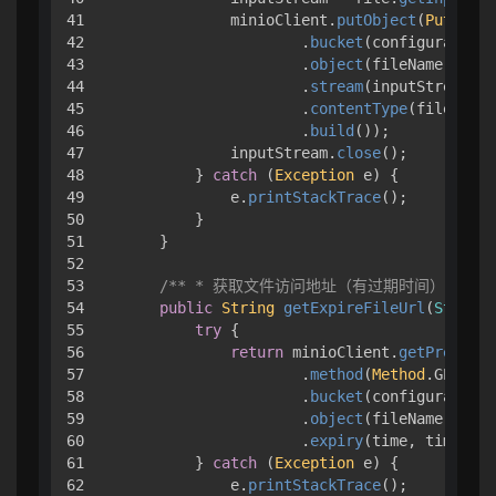
41

            minioClient.
putObject
(
PutObjec
42

                    .
bucket
(configuration.
43

                    .
object
(fileName)

44

                    .
stream
(inputStream, f
45

                    .
contentType
(file.
getC
46

                    .
build
());

47

            inputStream.
close
();

48

        } 
catch
 (
Exception
 e) { 

49

            e.
printStackTrace
();

50

        }

51

    }

52

53

/** * 获取文件访问地址（有过期时间） */
54

public
String
getExpireFileUrl
(
String
 
55

try
 { 

56

return
 minioClient.
getPresigne
57

                    .
method
(
Method
.
GET
)

58

                    .
bucket
(configuration.
59

                    .
object
(fileName)

60

                    .
expiry
(time, timeUnit
61

        } 
catch
 (
Exception
 e) { 

62

            e.
printStackTrace
();
