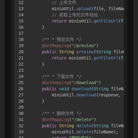
12

// 上传文件
13

        minioUtil.
upload
(file, fileName);

14

// 获取上传的文件地址
15

return
 minioUtil.
getFileUrl
(fileNam
16

    }

17

18

/** * 预览文件 */
19

@GetMapping
(
"/preview"
)

20

public
String
preview
(
String
 fileName
) 
21

return
 minioUtil.
getFileUrl
(fileNam
22

    }

23

24

/** * 下载文件 */
25

@GetMapping
(
"/download"
)

26

public
void
download
(
String
 fileName, H
27

        minioUtil.
download
(response, fileNa
28

    }

29

30

/** * 删除文件 */
31

@GetMapping
(
"/delete"
)

32

public
String
delete
(
String
 fileName
) {
33

        minioUtil.
delete
(fileName);

34

return
"删除成功"
;
