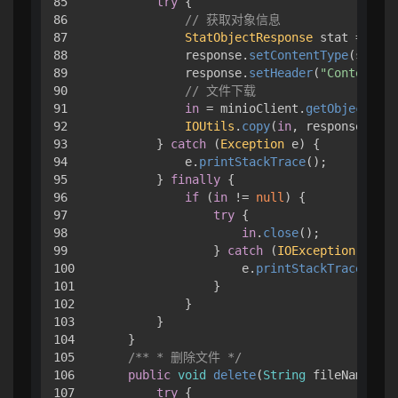
85

try
 { 

86

// 获取对象信息
87

StatObjectResponse
 stat = mini
88

            response.
setContentType
(stat.
c
89

            response.
setHeader
(
"Content-Di
90

// 文件下载
91

in
 = minioClient.
getObject
(
Get
92

IOUtils
.
copy
(
in
, response.
getO
93

        } 
catch
 (
Exception
 e) { 

94

            e.
printStackTrace
();

95

        } 
finally
 { 

96

if
 (
in
 != 
null
) { 

97

try
 { 

98

in
.
close
();

99

                } 
catch
 (
IOException
 e) { 

100

                    e.
printStackTrace
();

101

                }

102

            }

103

        }

104

    }

105

/** * 删除文件 */
106

public
void
delete
(
String
 fileName
) { 

107

try
 { 
