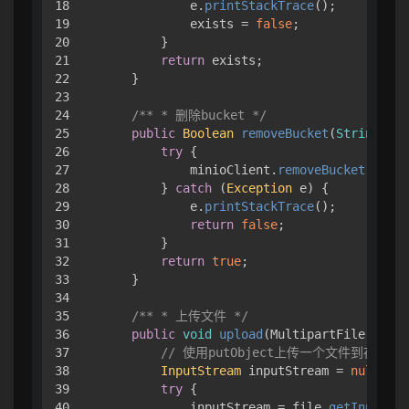
18

            e.
printStackTrace
();

19

            exists = 
false
;

20

        }

21

return
 exists;

22

    }

23

24

/** * 删除bucket */
25

public
Boolean
removeBucket
(
String
 buc
26

try
 { 

27

            minioClient.
removeBucket
(
Remov
28

        } 
catch
 (
Exception
 e) { 

29

            e.
printStackTrace
();

30

return
false
;

31

        }

32

return
true
;

33

    }

34

35

/** * 上传文件 */
36

public
void
upload
(
MultipartFile file,
37

// 使用putObject上传一个文件到存储桶
38

InputStream
 inputStream = 
null
;

39

try
 { 

40

            inputStream = file.
getInputStr