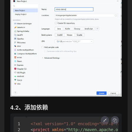
4.2、添加依赖
1

<?xml version="1.0" encoding="UTF-8"?>
2

<
project
xmlns
=
"http://maven.apache.org/POM