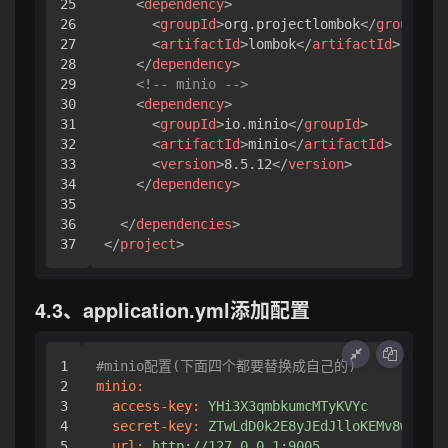
25

<
dependency
>
26

<
groupId
>
org.projectlombok
</
groupId
>
27

<
artifactId
>
lombok
</
artifactId
>
28

</
dependency
>
29

<!-- minio -->
30

<
dependency
>
31

<
groupId
>
io.minio
</
groupId
>
32

<
artifactId
>
minio
</
artifactId
>
33

<
version
>
8.5.12
</
version
>
34

</
dependency
>
35

36

</
dependencies
>
</
project
>
4.3、application.yml添加配置
1

#minio配置(下面四个都要替换成自己的)
2

minio:
3

access-key:
YHi3X3qmbkumcMTyKVYc
4

secret-key:
ZTwLdD0k2E8yJEdJlloKEMv8wKHsZu
5

url:
http://127.0.0.1:9005