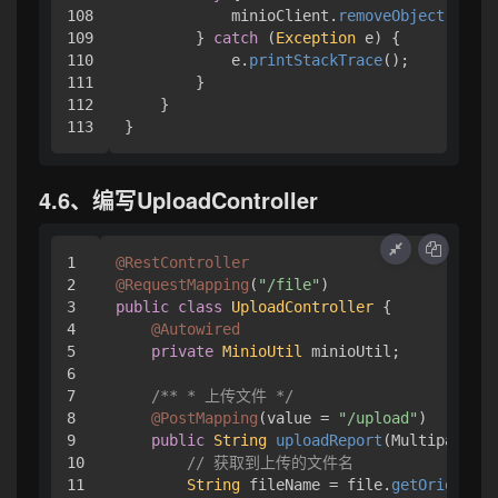
108

            minioClient.
removeObject
(
Remov
109

        } 
catch
 (
Exception
 e) { 

110

            e.
printStackTrace
();

111

        }

112

    }

}
4.6、编写UploadController
1

@RestController
2

@RequestMapping
(
"/file"
3

public
class
UploadController
 { 

4

@Autowired
5

private
MinioUtil
 minioUtil;

6

7

/** * 上传文件 */
8

@PostMapping
(value = 
"/upload"
)

9

public
String
uploadReport
(
MultipartFil
10

// 获取到上传的文件名
11

String
 fileName = file.
getOriginalF