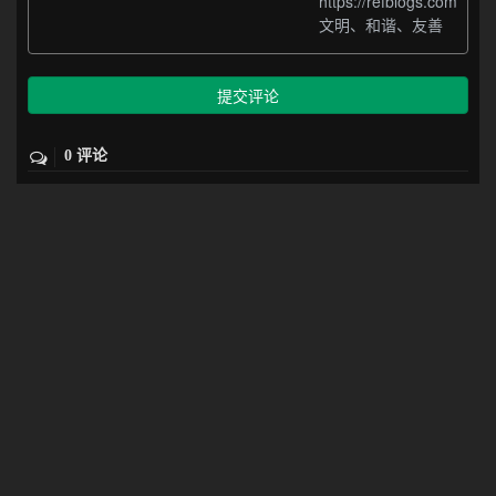
https://refblogs.com
文明、和谐、友善
提交评论
0 评论
还没有评论，快来抢沙发吧！
其他连接：
json在线格式化
留言板
更新记录
归档目录
免责声明
托管于
阿里云
&
腾讯云
·
京ICP备20012357号-2
Copyright © 2019-2026 refblogs | Powered by
搬砖的码农
标签云