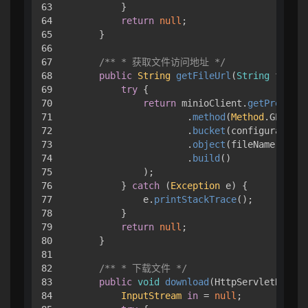
63

        }

64

return
null
;

65

    }

66

67

/** * 获取文件访问地址 */
68

public
String
getFileUrl
(
String
 fileNa
69

try
 { 

70

return
 minioClient.
getPresigne
71

                    .
method
(
Method
.
GET
)

72

                    .
bucket
(configuration.
73

                    .
object
(fileName)

74

                    .
build
()

75

            );

76

        } 
catch
 (
Exception
 e) { 

77

            e.
printStackTrace
();

78

        }

79

return
null
;

80

    }

81

82

/** * 下载文件 */
83

public
void
download
(
HttpServletRespon
84

InputStream
in
 = 
null
;
