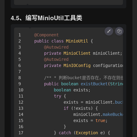
4.5、编写MinioUtil工具类
1

@Component
2

public
class
MinioUtil
 { 

3

@Autowired
4

private
MinioClient
 minioClient;

5

@Autowired
6

private
MinIOConfig
 configuration;

7

8

/** * 判断bucket是否存在，不存在则创建 */
9

public
boolean
existBucket
(
String
 buck
10

boolean
 exists;

11

try
 { 

12

            exists = minioClient.
bucketExi
13

if
 (!exists) { 

14

                minioClient.
makeBucket
(
Mak
15

                exists = 
true
;

16

            }

17

        } 
catch
 (
Exception
 e) { 
