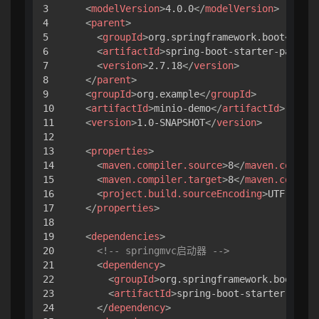
3

<
modelVersion
>
4.0.0
</
modelVersion
>
4

<
parent
>
5

<
groupId
>
org.springframework.boot
</
grou
6

<
artifactId
>
spring-boot-starter-parent
<
7

<
version
>
2.7.18
</
version
>
8

</
parent
>
9

<
groupId
>
org.example
</
groupId
>
10

<
artifactId
>
minio-demo
</
artifactId
>
11

<
version
>
1.0-SNAPSHOT
</
version
>
12

13

<
properties
>
14

<
maven.compiler.source
>
8
</
maven.compile
15

<
maven.compiler.target
>
8
</
maven.compile
16

<
project.build.sourceEncoding
>
UTF-8
</
pr
17

</
properties
>
18

19

<
dependencies
>
20

<!-- springmvc启动器 -->
21

<
dependency
>
22

<
groupId
>
org.springframework.boot
</
gr
23

<
artifactId
>
spring-boot-starter-web
</
24

</
dependency
>