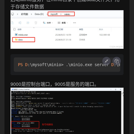
于存储文件数据
PS
D
:\mysoft\minio> .\minio.
exe
 server 
D
:\mysoft
9000是控制台端口，9005是服务的端口。