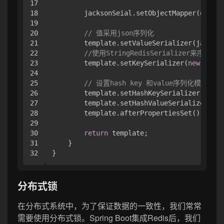
17

18

        jacksonSeial.setObjectMapper(om);

19

20

// 值采用json序列化
21

        template.setValueSerializer(jackson
22

//使用StringRedisSerializer来序列
23

        template.setKeySerializer(
new
Strin
24

25

// 设置hash key 和value序列化模式
26

        template.setHashKeySerializer(
new
S
27

        template.setHashValueSerializer(jac
28

        template.afterPropertiesSet();

29

30

return
 template;

31

    }

分布式锁
在分布式系统中，为了保证数据的一致性，我们常常
需要使用分布式锁。Spring Boot集成Redis后，我们