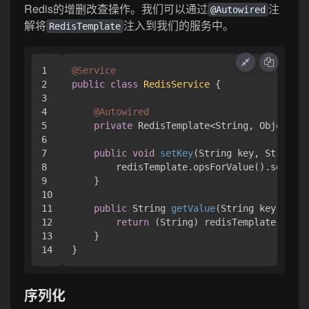
Redis的增删改查操作。我们可以通过
注
@Autowired
解将
注入到我们的服务中。
RedisTemplate
1

@Service
2

public
class
RedisService
 {

3

4

@Autowired
5

private
 RedisTemplate<String, Object> r
6

7

public
void
setKey
(String key, String v
8

        redisTemplate.opsForValue().set(key
9

    }

10

11

public
 String 
getValue
(String key)
 {

12

return
 (String) redisTemplate.opsFo
13

    }

序列化