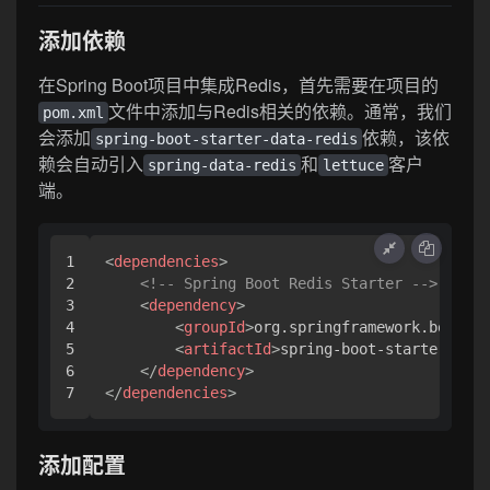
添加依赖
在Spring Boot项目中集成Redis，首先需要在项目的
文件中添加与Redis相关的依赖。通常，我们
pom.xml
会添加
依赖，该依
spring-boot-starter-data-redis
赖会自动引入
和
客户
spring-data-redis
lettuce
端。
1

<
dependencies
>
2

<!-- Spring Boot Redis Starter -->
3

<
dependency
>
4

<
groupId
>
org.springframework.boot
</
g
5

<
artifactId
>
spring-boot-starter-data
6

</
dependency
>
</
dependencies
>
添加配置