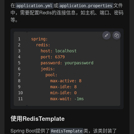
在
或
文件
application.yml
application.properties
中，需要配置Redis的连接信息，如主机、端口、密码
等。
1

spring:
2

redis:
3

host:
localhost
4

port:
6379
5

password:
yourpassword
6

jedis:
7

pool:
8

max-active:
8
9

max-idle:
8
10

min-idle:
0
max-wait:
-1ms
使用RedisTemplate
Spring Boot提供了
类，该类封装了
RedisTemplate