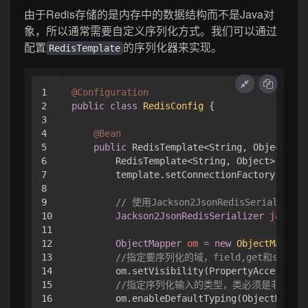
由于Redis存储的是内存中的数据结构而不是Java对
象，所以通常需要自定义序列化方式。我们可以通过
配置
的序列化器来实现。
RedisTemplate
1

@Configuration
2

public
class
RedisConfig
 {

3

4

@Bean
5

public
 RedisTemplate<String, Object> 
re
6

        RedisTemplate<String, Object> templ
7

        template.setConnectionFactory(facto
8

9

// 使用Jackson2JsonRedisSeria
10

Jackson2JsonRedisSerializer
jackson
11

12

ObjectMapper
om
=
new
ObjectMapper
(
13

//指定要序列化的域，field,get和set，以
14

        om.setVisibility(PropertyAccessor.A
15

//指定序列化输入的类型，类必须是非final修
16

        om.enableDefaultTyping(ObjectMapper