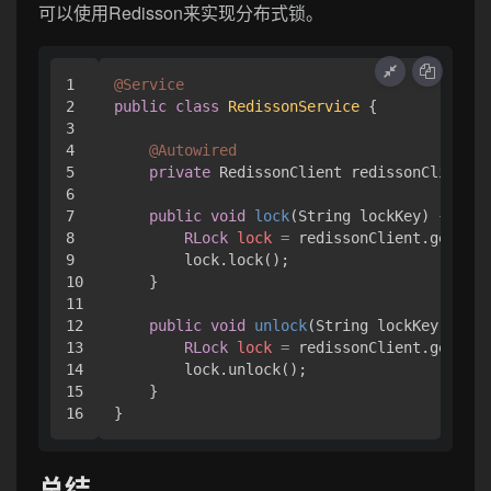
可以使用Redisson来实现分布式锁。
1

@Service
2

public
class
RedissonService
 {

3

4

@Autowired
5

private
 RedissonClient redissonClient;

6

7

public
void
lock
(String lockKey)
 {

8

RLock
lock
=
 redissonClient.getLock
9

        lock.lock();

10

    }

11

12

public
void
unlock
(String lockKey)
 {

13

RLock
lock
=
 redissonClient.getLock
14

        lock.unlock();

15

    }

总结