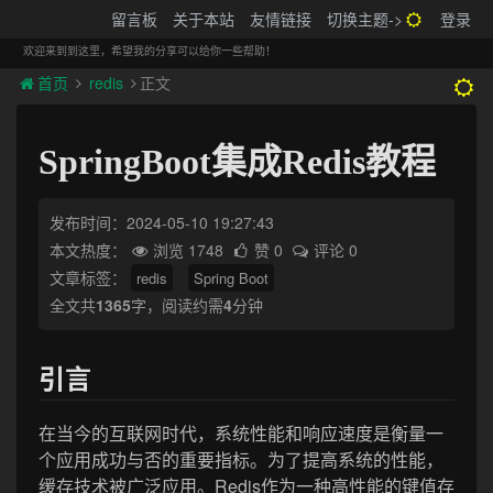
搬砖的码农
留言板
关于本站
友情链接
切换主题->
登录
Tog
navi
欢迎来到到这里，希望我的分享可以给你一些帮助！
首页
redis
正文
SpringBoot集成Redis教程
发布时间：2024-05-10 19:27:43
本文热度：
浏览 1748
赞 0
评论 0
文章标签：
redis
Spring Boot
全文共
1365
字，阅读约需
4
分钟
引言
在当今的互联网时代，系统性能和响应速度是衡量一
个应用成功与否的重要指标。为了提高系统的性能，
缓存技术被广泛应用。Redis作为一种高性能的键值存