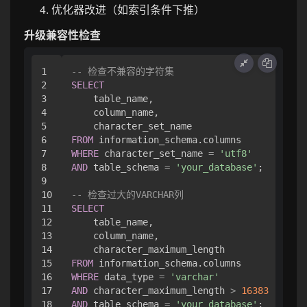
优化器改进（如索引条件下推）
升级兼容性检查
1

-- 检查不兼容的字符集
2

SELECT
3

    table_name,

4

    column_name,

5

6

FROM
7

WHERE
 character_set_name 
=
'utf8'
8

AND
 table_schema 
=
'your_database'
;

9

10

-- 检查过大的VARCHAR列
11

SELECT
12

    table_name,

13

    column_name,

14

15

FROM
16

WHERE
 data_type 
=
'varchar'
17

AND
 character_maximum_length 
>
16383
AND
 table_schema 
=
'your_database'