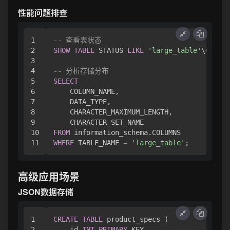
性能问题排查
1

-- 查看表状态
2

SHOW
TABLE
 STATUS 
LIKE
'large_table'
\G

3

4

-- 分析存储分布
5

SELECT
6

    COLUMN_NAME,

7

    DATA_TYPE,

8

    CHARACTER_MAXIMUM_LENGTH,

9

10

FROM
WHERE
 TABLE_NAME 
=
'large_table'
高级应用场景
JSON数据存储
1

CREATE
TABLE
 product_specs (

2

    id 
INT
PRIMARY
 KEY,
