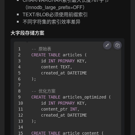
（innodb_large_prefix=OFF）
TEXT/BLOB必须使用前缀索引
不同字符集的索引效率差异
大字段存储方案
1

-- 原始表
2

CREATE
TABLE
 articles (

3

    id 
INT
PRIMARY
 KEY,

4

    content TEXT,

5

    created_at DATETIME

6

);

7

8

-- 优化方案
9

CREATE
TABLE
 articles_optimized (

10

    id 
INT
PRIMARY
 KEY,

11

    content_ptr 
INT
,

12

    created_at DATETIME

13

);

14

15

CREATE
TABLE
 article_content (
