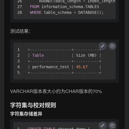
26

    ROUND((data_length 
+
 index_length) 
/
10
27

FROM
WHERE
 table_schema 
=
测试结果：
1

+
------------------+-----------+
2

|
Table
|
 Size (MB) 
|
3

+
------------------+-----------+
4

|
 performance_test 
|
45.67
|
+
------------------+-----------+
VARCHAR版本表大小约为CHAR版本的70%
字符集与校对规则
字符集存储差异