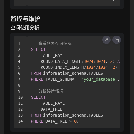
监控与维护
空间使用分析
1

-- 查看各表存储情况
2

SELECT
3

    TABLE_NAME,

4

    ROUND(DATA_LENGTH
/
1024
/
1024
, 
2
) 
AS
 Data
5

    ROUND(INDEX_LENGTH
/
1024
/
1024
, 
2
) 
AS
6

FROM
7

WHERE
 TABLE_SCHEMA 
=
'your_database'
;

8

9

-- 分析碎片情况
10

SELECT
11

    TABLE_NAME,

12

13

FROM
WHERE
 DATA_FREE 
>
0