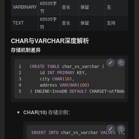
65535字
VARBINARY
变长
保留
无
节
65535字
TEXT
变长
保留
支持
符
CHAR与VARCHAR深度解析
存储机制差异
1

CREATE
TABLE
 char_vs_varchar (

2

    id 
INT
PRIMARY
 KEY,

3

    city 
CHAR
(
10
),

4

    address 
VARCHAR
(
100
)

) ENGINE
=
InnoDB 
DEFAULT
 CHARSET
=
CHAR(10)
存储示例：
INSERT
INTO
 char_vs_varchar 
VALUES
 (
1
, 
'Par