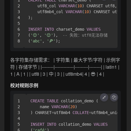
1

CREATE
TABLE
 charset_demo (

2

    utf8_col 
VARCHAR
(
10
) CHARSET utf8,

3

    utf8mb4_col 
VARCHAR
(
10
) CHARSET utf8mb4

4

);

5

6

INSERT
INTO
 charset_demo 
VALUES
7

(
'😊'
, 
'😊'
),  
-- 失败：utf8无法存储
(
'abc'
, 
'🍕'
各字符集存储需求： | 字符集 | 最大字节/字符 | 示例字
符 | 存储字节 | |--------|-------------|---------|--------| | latin1 |
1 | A | 1 | | utf8 | 3 | 中 | 3 | | utf8mb4| 4 | 😎 | 4 |
校对规则示例
1

CREATE
TABLE
 collation_demo (

2

    name 
VARCHAR
(
20
)

3

) CHARSET
=
utf8mb4 
COLLATE
=
utf8mb4_unicode_c
4

5

INSERT
INTO
 collation_demo 
VALUES
6

(
'café'
),
