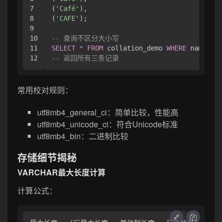
7

(
'Café'
),

8

(
'CAFE'
);

9

10

-- 查询不区分大小写
11

SELECT
*
FROM
 collation_demo 
WHERE
 name 
=
'
-- 返回所有三条记录
常用校对规则：
utf8mb4_general_ci：简单比较，性能高
utf8mb4_unicode_ci：符合Unicode标准
utf8mb4_bin：二进制比较
存储细节揭秘
VARCHAR最大长度计算
计算公式：