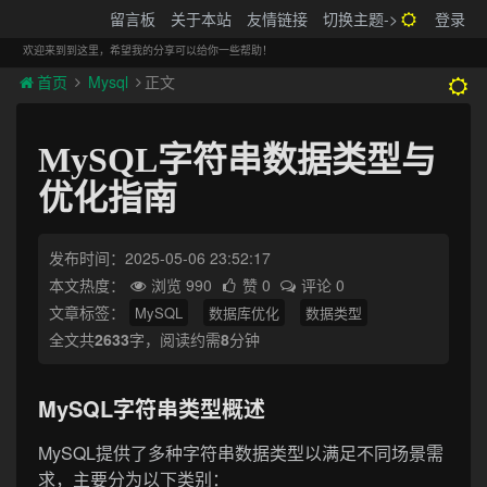
搬砖的码农
留言板
关于本站
友情链接
切换主题->
登录
Tog
navi
欢迎来到到这里，希望我的分享可以给你一些帮助！
首页
Mysql
正文
MySQL字符串数据类型与
优化指南
发布时间：2025-05-06 23:52:17
本文热度：
浏览 990
赞 0
评论 0
文章标签：
MySQL
数据库优化
数据类型
全文共
2633
字，阅读约需
8
分钟
MySQL字符串类型概述
MySQL提供了多种字符串数据类型以满足不同场景需
求，主要分为以下类别：