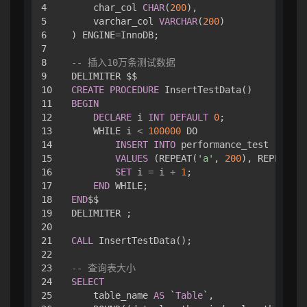
4

    char_col 
CHAR
(
200
),

5

    varchar_col 
VARCHAR
(
200
)

6

) ENGINE
=
InnoDB;

7

8

-- 插入10万条测试数据
9

10

CREATE
PROCEDURE
11

BEGIN
12

DECLARE
 i 
INT
DEFAULT
0
;

13

    WHILE i 
<
100000
 DO

14

INSERT
INTO
 performance_test (char_
15

VALUES
 (REPEAT(
'a'
, 
200
), REPEAT(
'a
16

SET
 i 
=
 i 
+
1
;

17

END
18

END
$$

19

DELIMITER ;

20

21

CALL
 InsertTestData();

22

23

-- 查询表大小
24

SELECT
25

    table_name 
AS
 `
Table
`,
