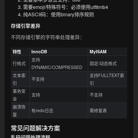
需要emoji/特殊符号：必须使用utf8mb4
纯ASCII码：使用binary排序规则
存储引擎差异
不同存储引擎的字符串处理差异：
特性
InnoDB
MyISAM
支持
行格式
固定/动态格式
DYNAMIC/COMPRESSED
文本索
支持FULLTEXT索
不支持
引
引
事务安
支持
不支持
全
崩溃恢
有redo日志
需修复表
复
常见问题解决方案
乱码问题处理流程