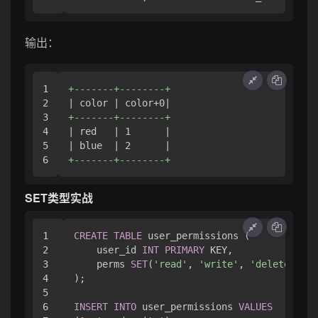
输出：
1

+-------+--------+
2

3

+-------+--------+
4

| red   | 1      |

5

+-------+--------+
SET类型实战
1

CREATE
TABLE
 user_permissions (

2

    user_id 
INT
PRIMARY
 KEY,

3

    perms 
SET
(
'read'
, 
'write'
, 
'delete'
, 
'a
4

);

5

6

INSERT
INTO
 user_permissions 
VALUES