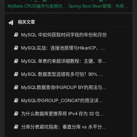
MyBatis CRUD操作与高频问题解决方案
Spring Boot Bean管理：作用域、第三方集成与性能优化
相关文章
MySQL 中如何获取时间字段的年份和月份
MySQL实战：连接池原理与HikariCP、C3P0、Druid、DBCP选型
MySQL 单表约束超详细教程：主键、非空、唯一、默认值一次讲透
MySQL 数据类型选错有多可怕？90% 开发者都踩过的坑
MySQL数据查询中GROUP BY的用法与实战详解
MySQL中GROUP_CONCAT的用法详解：语法、示例与常见坑
为什么数据库更推荐将 IPv4 存为 32 位整数而不是字符串
分库分表避坑指南：垂直分库 vs 水平分表，分片键选对才不踩雷