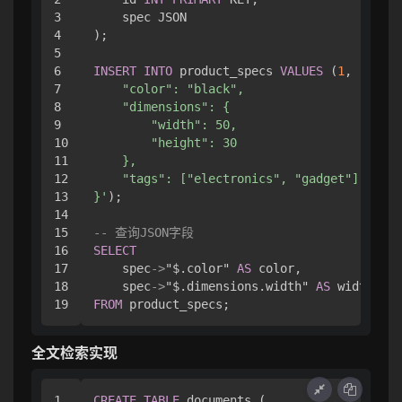
3

    spec JSON

4

);

5

6

INSERT
INTO
 product_specs 
VALUES
 (
1
, 
'{

7

    "color": "black",

8

    "dimensions": {

9

        "width": 50,

10

        "height": 30

11

    },

12

    "tags": ["electronics", "gadget"]

13

}'
);

14

15

-- 查询JSON字段
16

SELECT
17

    spec
-
>
"$.color" 
AS
 color,

18

    spec
-
>
"$.dimensions.width" 
AS
FROM
全文检索实现
1

CREATE
TABLE
 documents (
