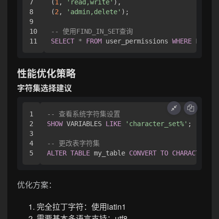
7

(
1
, 
'read,write'
),

8

(
2
, 
'admin,delete'
);

9

10

-- 使用FIND_IN_SET查询
SELECT
*
FROM
 user_permissions 
WHERE
 FIND_I
性能优化策略
字符集选择建议
1

-- 查看系统字符集设置
2

SHOW
 VARIABLES 
LIKE
'character_set%'
;

3

4

-- 更改表字符集
ALTER
TABLE
 my_table 
CONVERT
TO
CHARACTER
SE
优化方案：
完全拉丁字符：使用latin1
需要基本多语言支持：utf8