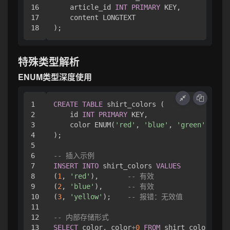
16

    article_id 
INT
PRIMARY
 KEY,

17

    content LONGTEXT

特殊类型解析
ENUM类型深度使用
1

CREATE
TABLE
 shirt_colors (

2

    id 
INT
PRIMARY
 KEY,

3

    color ENUM(
'red'
, 
'blue'
, 
'green'
) 
NOT
4

);

5

6

-- 插入示例
7

INSERT
INTO
 shirt_colors 
VALUES
8

(
1
, 
'red'
),       
-- 有效
9

(
2
, 
'blue'
),      
-- 有效
10

(
3
, 
'yellow'
);    
-- 报错：无效值
11

12

-- 内部存储形式
SELECT
 color, color
+
0
FROM