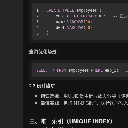
1

CREATE
TABLE
 employees (

2

    emp_id 
INT
PRIMARY
 KEY,  
-- 显
3

    name 
VARCHAR
(
50
),

4

    dept 
VARCHAR
(
20
)

查询优化场景
：
SELECT
*
FROM
 employees 
WHERE
 emp_id 
=
1
2.3 设计陷阱
错误选择
：用UUID做主键导致页分裂（随
最佳实践
：自增INT/BIGINT，保持顺序写
三、唯一索引（UNIQUE INDEX）