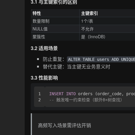
3.1 与主键索引的区别
特性
主键索引
数量限制
1个/表
NULL值
不允许
聚簇性
是（InnoDB）
3.2 适用场景
防止重复：
ALTER TABLE users ADD UNIQU
替代主键：当主键无业务意义时
3.3 性能影响
1

INSERT
INTO
 orders (order_code, pro
-- 触发唯一约束检查（额外B+树查找）
高频写入场景需评估开销