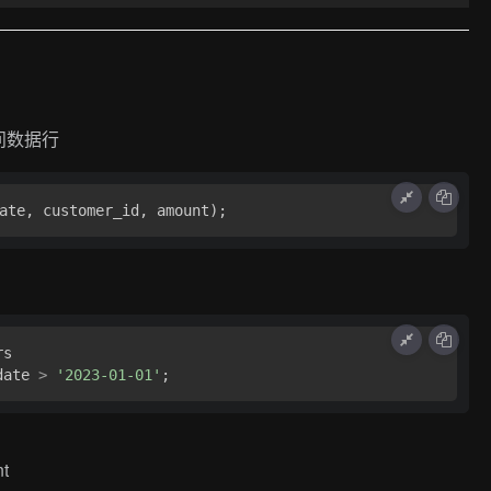
问数据行
date 
>
'2023-01-01'
t