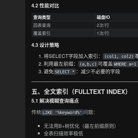
4.2 性能对比
查询类型
磁盘IO
回表查询
2次/行
覆盖索引
1次/行
4.3 设计策略
将SELECT字段加入索引：
(col1, col2)
利用最左前缀：
可覆盖
(a,b,c)
WHERE a=1
避免
：减少不必要的字段
SELECT *
五、全文索引（FULLTEXT INDEX）
5.1 解决模糊查询痛点
传统
问题：
LIKE '%keyword%'
无法用B+树优化（最左前缀原则）
全表扫描效率极低