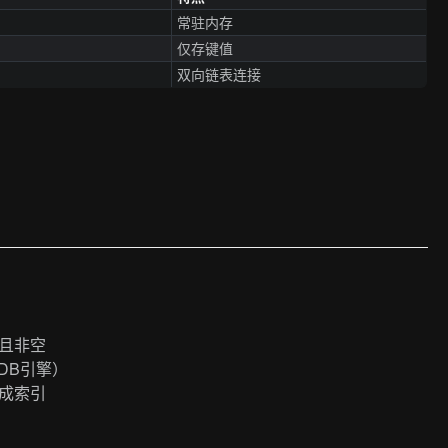
常驻内存
仅存键值
双向链表连接
且非空
DB引擎）
成索引