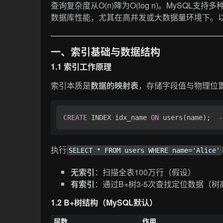
查询复杂度从O(n)降为O(log n)。MySQ
数据库性能，尤其在高并发或大数据量环境下。
一、索引基础与数据结构
1.1 索引工作原理
索引本质是
数据的映射表
，存储字段值与物理位
CREATE
 INDEX idx_name 
ON
 users(name);  
执行
SELECT * FROM users WHERE name='Alice'
无索引
：扫描全表100万行（假设）
有索引
：通过B+树3-5次查找定位数据（树
1.2 B+树结构（MySQL默认）
层数
作用