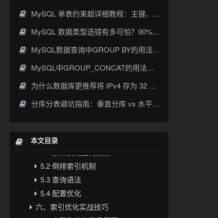
2.2 创建与使用
MySQL 单表约束超详细教程：主键、非空、唯一、默认值一次讲透
2.3 设计陷阱
三、唯一索引（UNIQUE INDEX）
MySQL 数据类型选错有多可怕？90% 开发者都踩过的坑
3.1 与主键索引的区别
MySQL数据查询中GROUP BY的用法与实战详解
3.2 适用场景
MySQL中GROUP_CONCAT的用法详解：语法、示例与常见坑
3.3 性能影响
四、覆盖索引（Covering Index）
为什么数据库更推荐将 IPv4 存为 32 位整数而不是字符串
4.1 核心原理
分库分表避坑指南：垂直分库 vs 水平分表，分片键选对才不踩雷
4.2 性能对比
4.3 设计策略
五、全文索引（FULLTEXT INDEX）
本文目录
5.1 解决模糊查询痛点
5.2 倒排索引机制
5.3 查询语法
5.4 配置优化
六、索引优化实战技巧