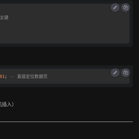
式主键
01
; 
-- 直接定位数据页
机插入）
入