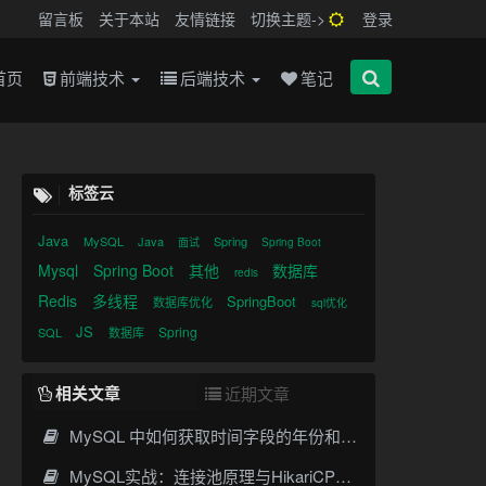
留言板
关于本站
友情链接
切换主题->
登录
首页
前端技术
后端技术
笔记
标签云
Java
MySQL
Java
Spring
面试
Spring Boot
Mysql
Spring Boot
其他
数据库
redis
Redis
多线程
SpringBoot
数据库优化
sql优化
JS
Spring
SQL
数据库
一、索引基础与数据结构
1.1 索引工作原理
相关文章
近期文章
1.2 B+树结构（MySQL默认）
二、主键索引（PRIMARY KEY）
MySQL 中如何获取时间字段的年份和月份
2.1 定义与特性
MySQL实战：连接池原理与HikariCP、C3P0、Druid、DBCP选型