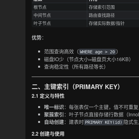
根节点
存储索引范围
中间节点
路由查找路径
叶子节点
存储实际数据/指针
优势
：
范围查询高效（
）
WHERE age > 20
磁盘IO少（节点大小=磁盘页大小16KB）
查询稳定性（所有路径等长）
二、主键索引（PRIMARY KEY）
2.1 定义与特性
唯一标识
：每张表仅一个主键，值不可重复
聚簇索引
：叶子节点直接存储行数据（Inno
自动创建
：建表时
隐式生
PRIMARY KEY(id)
2.2 创建与使用