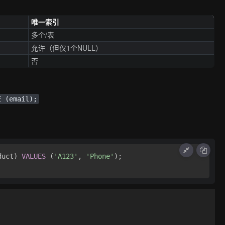
唯一索引
多个/表
允许（但仅1个NULL）
否
E (email);
duct) 
VALUES
 (
'A123'
, 
'Phone'