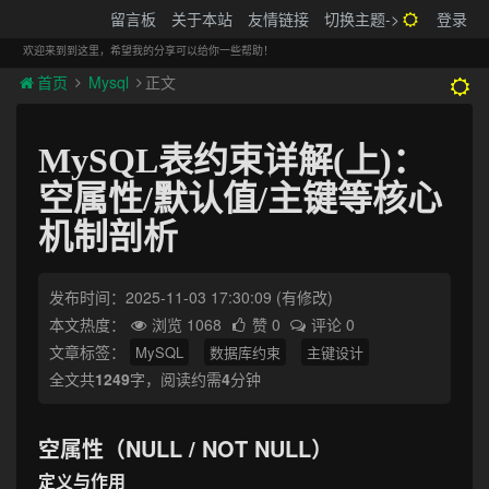
搬砖的码农
留言板
关于本站
友情链接
切换主题->
登录
Tog
navi
欢迎来到到这里，希望我的分享可以给你一些帮助！
首页
Mysql
正文
MySQL表约束详解(上)：
空属性/默认值/主键等核心
机制剖析
发布时间：2025-11-03 17:30:09
(有修改)
本文热度：
浏览 1068
赞 0
评论 0
文章标签：
MySQL
数据库约束
主键设计
全文共
1249
字，阅读约需
4
分钟
空属性（NULL / NOT NULL）
定义与作用