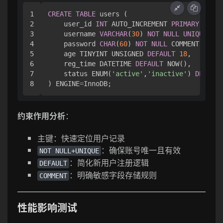
1

CREATE
TABLE
 users (

2

    user_id 
INT
 AUTO_INCREMENT 
PRIMARY
 KEY C
3

    username 
VARCHAR
(
30
) 
NOT
NULL
UNIQUE
,

4

    password 
CHAR
(
60
) 
NOT
NULL
 COMMENT 
'BCr
5

    age TINYINT UNSIGNED 
DEFAULT
18
,

6

    reg_time DATETIME 
DEFAULT
 NOW(),

7

    status ENUM(
'active'
,
'inactive'
) 
DEFAULT
) ENGINE
=
约束作用分析
：
主键：快速定位用户记录
：确保账号唯一且有效
NOT NULL+UNIQUE
：简化新用户注册逻辑
DEFAULT
：明确敏感字段存储规则
COMMENT
性能影响测试