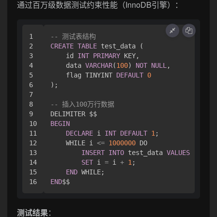
通过百万级数据测试约束性能（InnoDB引擎）：
1

-- 测试表结构
2

CREATE
TABLE
 test_data (

3

    id 
INT
PRIMARY
 KEY,

4

    data 
VARCHAR
(
100
) 
NOT
NULL
,

5

    flag TINYINT 
DEFAULT
0
6

);

7

8

-- 插入100万行数据
9

10

BEGIN
11

DECLARE
 i 
INT
DEFAULT
1
;

12

    WHILE i 
<=
1000000
 DO

13

INSERT
INTO
 test_data 
VALUES
 (i, CO
14

SET
 i 
=
 i 
+
1
;

15

END
END
测试结果
：