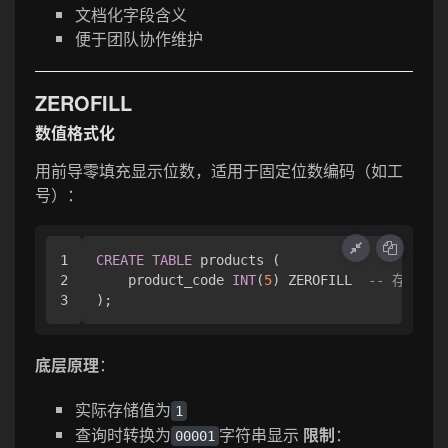
文档化字段含义
便于团队协作维护
ZEROFILL
数值格式化
用前导零填充显示位数，适用于固定位数编码（如工
号）：
1

CREATE
TABLE
 products (

2

    product_code 
INT
(
5
) ZEROFILL  
-- 存储1显
底层原理
：
实际存储值为
1
查询时转换为
字符串显示
限制
：
00001