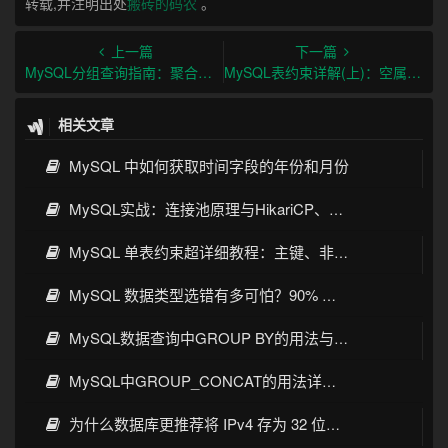
转载,并注明出处
搬砖的码农
。
上一篇
下一篇
MySQL分组查询指南：聚合函数与临时表实战
MySQL表约束详解(上)：空属性/默认值/主键等核心机制剖析
相关文章
MySQL 中如何获取时间字段的年份和月份
MySQL实战：连接池原理与HikariCP、C3P0、Druid、DBCP选型
MySQL 单表约束超详细教程：主键、非空、唯一、默认值一次讲透
MySQL 数据类型选错有多可怕？90% 开发者都踩过的坑
MySQL数据查询中GROUP BY的用法与实战详解
MySQL中GROUP_CONCAT的用法详解：语法、示例与常见坑
为什么数据库更推荐将 IPv4 存为 32 位整数而不是字符串