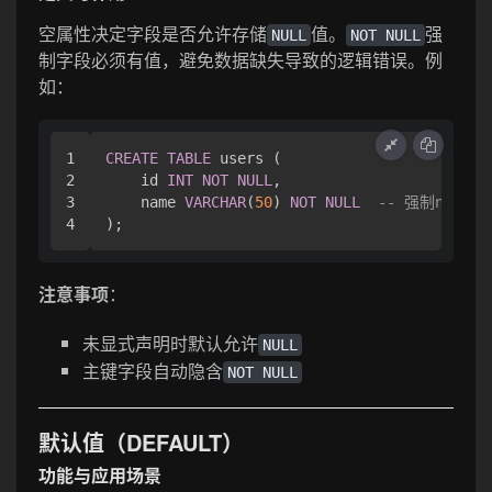
空属性决定字段是否允许存储
值。
强
NULL
NOT NULL
制字段必须有值，避免数据缺失导致的逻辑错误。例
如：
1

CREATE
TABLE
 users (

2

    id 
INT
NOT
NULL
,

3

    name 
VARCHAR
(
50
) 
NOT
NULL
-- 强制name
注意事项
：
未显式声明时默认允许
NULL
主键字段自动隐含
NOT NULL
默认值（DEFAULT）
功能与应用场景