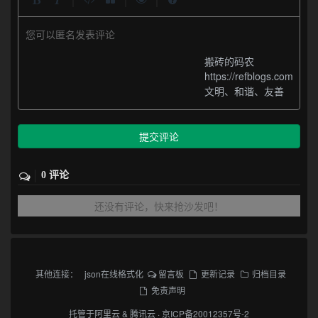
您可以匿名发表评论
搬砖的码农
https://refblogs.com
文明、和谐、友善
提交评论
0 评论
还没有评论，快来抢沙发吧！
其他连接：
json在线格式化
留言板
更新记录
归档目录
免责声明
托管于
阿里云
&
腾讯云
·
京ICP备20012357号-2