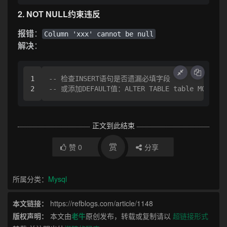
2. NOT NULL约束违反
报错
：
Column 'xxx' cannot be null
解决
：
1

-- 检查INSERT语句是否遗漏必填字段
-- 或添加DEFAULT值：ALTER TABLE table MODIFY c
正文到此结束
赏
赞
0
分享
所属分类：
Mysql
本文链接：
https://refblogs.com/article/1148
版权声明：
本文由
老牛
原创发布，转载或复制请以
超链接形式