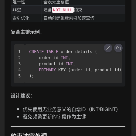
唯一性
全表无重复值
非空
隐含
约束
NOT NULL
索引优化
自动创建聚簇索引加速查询
复合主键示例
：
1

CREATE
TABLE
 order_details (

2

    order_id 
INT
,

3

    product_id 
INT
,

4

PRIMARY
 KEY (order_id, product_id)  
--
设计建议
：
优先使用无业务意义的自增ID（INT/BIGINT）
避免频繁更新的字段作为主键
约束冲突处理