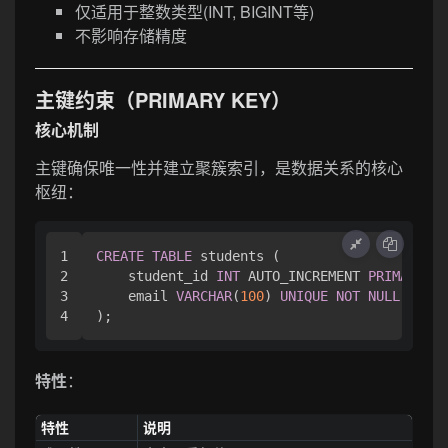
仅适用于整数类型(INT, BIGINT等)
不影响存储精度
主键约束（PRIMARY KEY）
核心机制
主键确保唯一性并建立聚簇索引，是数据关系的核心
枢纽：
1

CREATE
TABLE
 students (

2

    student_id 
INT
 AUTO_INCREMENT 
PRIMARY
 KE
3

    email 
VARCHAR
(
100
) 
UNIQUE
NOT
NULL
特性
：
特性
说明