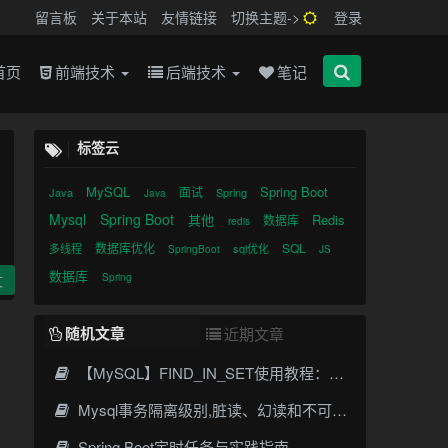
留言板
关于本站
友情链接
切换主题->
登录
首页
前端技术
后端技术
笔记
标签云
MySQL
Spring Boot
面试
Java
Spring
Java
Mysql
Spring Boot
其他
Redis
数据库
redis
数据库优化
SQL
多线程
sql优化
SpringBoot
JS
数据库
Spring
文
随机文章
近期文章
【MySQL】FIND_IN_SET使用教程：字符串逗号分隔，判断是否包含某字符串
Mysql事务隔离级别,脏读、幻读和不可重复读的概念
Spring Boot定时任务与实践指南