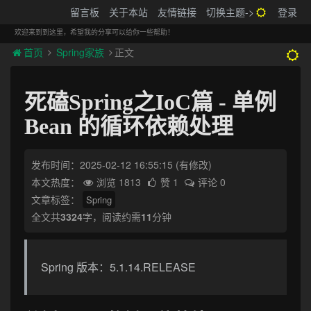
搬砖的码农
留言板
关于本站
友情链接
切换主题->
登录
Tog
navi
欢迎来到到这里，希望我的分享可以给你一些帮助！
首页
Spring家族
正文
死磕Spring之IoC篇 - 单例
Bean 的循环依赖处理
发布时间：2025-02-12 16:55:15
(有修改)
本文热度：
浏览 1813
赞 1
评论 0
文章标签：
Spring
全文共
3324
字，阅读约需
11
分钟
Spring 版本：5.1.14.RELEASE