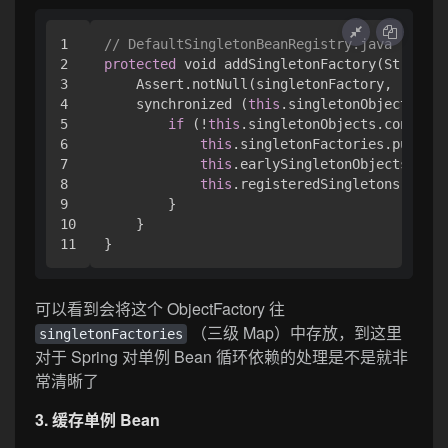
1

// DefaultSingletonBeanRegistry.java
2

protected
 void addSingletonFactory(String b
3

    Assert.notNull(singletonFactory, 
"Singl
4

    synchronized (
this
.singletonObjects) {

5

if
 (!
this
.singletonObjects.contains
6

this
.singletonFactories.put(bea
7

this
.earlySingletonObjects.remo
8

this
.registeredSingletons.add(b
9

        }

10

    }

}
可以看到会将这个 ObjectFactory 往
（三级 Map）中存放，到这里
singletonFactories
对于 Spring 对单例 Bean 循环依赖的处理是不是就非
常清晰了
3. 缓存单例 Bean