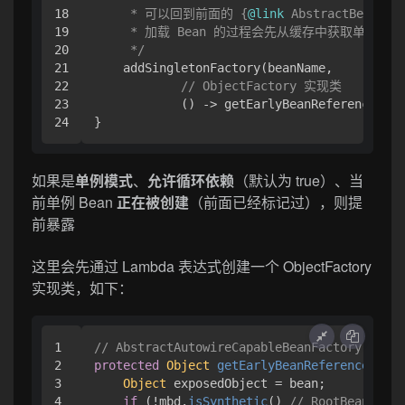
18

     * 可以回到前面的 {
@link
 AbstractBeanFac
19

     * 加载 Bean 的过程会先从缓存中获取单例 B
20

     */
21

    addSingletonFactory(beanName,

22

// ObjectFactory 实现类
23

            () -> getEarlyBeanReference(bea
}
如果是
单例模式
、
允许循环依赖
（默认为 true）、当
前单例 Bean
正在被创建
（前面已经标记过），则提
前暴露
这里会先通过 Lambda 表达式创建一个 ObjectFactory
实现类，如下：
1

// AbstractAutowireCapableBeanFactory.java
2

protected
Object
getEarlyBeanReference
(
Stri
3

Object
 exposedObject = bean;

4

if
 (!mbd.
isSynthetic
() 
// RootBeanD