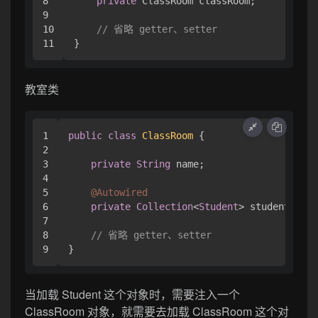
8

private
 ClassRoom classRoom;

9

10

// 省略 getter、setter
}
教室类
1

public
class
ClassRoom
 {

2

3

private
String
 name;

4

5

@Autowired
6

private
Collection
<
Student
> students;

7

8

// 省略 getter、setter
}
当加载 Student 这个对象时，需要注入一个
ClassRoom 对象，就需要去加载 ClassRoom 这个对