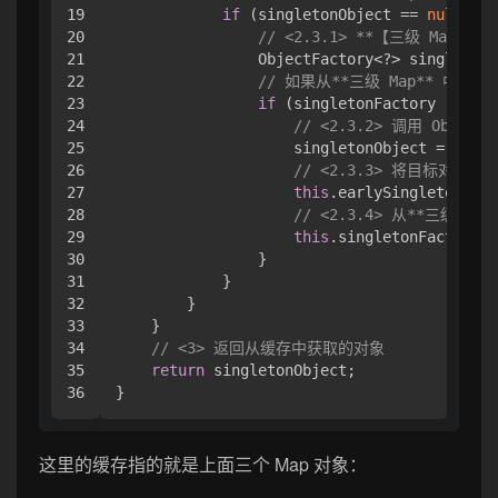
19

if
 (singletonObject == 
null
 && 
20

// <2.3.1> **【三级 Map】**
21

                ObjectFactory<?> singletonF
22

// 如果从**三级 Map** 中
23

if
 (singletonFactory != 
nul
24

// <2.3.2> 调用 Obje
25

                    singletonObject = singl
26

// <2.3.3> 将目标对象放入
27

this
.earlySingletonObje
28

// <2.3.4> 从**三级 Map
29

this
.singletonFactories
30

                }

31

            }

32

        }

33

    }

34

// <3> 返回从缓存中获取的对象
35

return
 singletonObject;

}
这里的缓存指的就是上面三个 Map 对象：