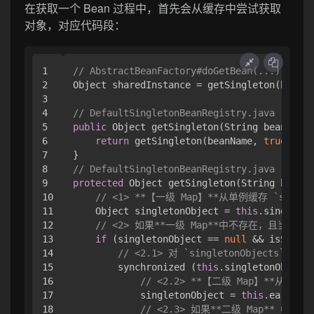
在获取一个 Bean 过程中，首先会从缓存中尝试获取
对象，对应代码段：
1

// AbstractBeanFactory#doGetBean(...) 方法
2

Object sharedInstance = getSingleton(beanNa
3

4

// DefaultSingletonBeanRegistry.java
5

public
 Object getSingleton(String beanName)
6

return
 getSingleton(beanName, 
true
);

7

8

// DefaultSingletonBeanRegistry.java
9

protected
 Object getSingleton(String beanNa
10

// <1> **【一级 Map】**从单例缓存 `singlet
11

    Object singletonObject = 
this
.singleton
12

// <2> 如果**一级 Map**中不存在，且当前 be
13

if
 (singletonObject == 
null
 && isSingle
14

// <2.1> 对 `singletonObjects` 加锁
15

        synchronized (
this
.singletonObjects
16

// <2.2> **【二级 Map】**从 `
17

            singletonObject = 
this
.earlySin
18

// <2.3> 如果**二级 Map** 