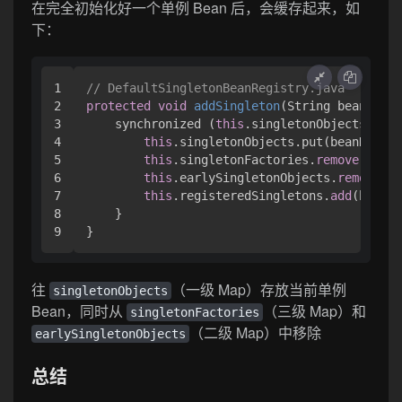
在完全初始化好一个单例 Bean 后，会缓存起来，如
下：
1

// DefaultSingletonBeanRegistry.java
2

protected
void
addSingleton
(
String beanName,
3

    synchronized (
this
.singletonObjects) {

4

this
.singletonObjects.put(beanName, 
5

this
.singletonFactories.
remove
(beanN
6

this
.earlySingletonObjects.
remove
(be
7

this
.registeredSingletons.
add
(beanNa
8

    }

}
往
（一级 Map）存放当前单例
singletonObjects
Bean，同时从
（三级 Map）和
singletonFactories
（二级 Map）中移除
earlySingletonObjects
总结