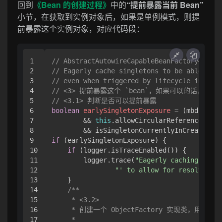
回到
《Bean 的创建过程》
中的
“提前暴露当前 Bean”
小节，在获取到实例对象后，如果是单例模式，则提
前暴露这个实例对象，对应代码段：
1

// AbstractAutowireCapableBeanFactory#doC
2

// Eagerly cache singletons to be able to r
3

// even when triggered by lifecycle interfa
4

// <3> 提前暴露这个 `bean`，如果可以的话，目
5

// <3.1> 判断是否可以提前暴露
6

boolean
earlySingletonExposure
=
 (mbd.isSin
7

        && 
this
.allowCircularReferences 
//
8

        && isSingletonCurrentlyInCreation(b
9

if
 (earlySingletonExposure) {

10

if
 (logger.isTraceEnabled()) {

11

        logger.trace(
"Eagerly caching bean 
12

"' to allow for resolving p
13

    }

14

/**

15

     * <3.2>

16

     * 创建一个 ObjectFactory 实现类，用于返
17

     *
