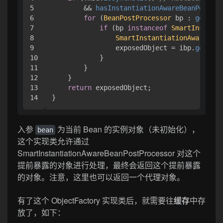
5

        && 
hasInstantiationAwareBeanPostPro
6

for
 (
BeanPostProcessor
 bp : 
getBean
7

if
 (bp 
instanceof
SmartInstanti
8

SmartInstantiationAwareBean
9

                exposedObject = ibp.
getEarl
10

            }

11

        }

12

    }

13

return
 exposedObject;

}
入参
为当前 Bean 的实例对象（未初始化），
bean
这个实现类允许通过
SmartInstantiationAwareBeanPostProcessor 对这个
提前暴露的对象进行处理，最终会返回这个提前暴露
的对象。注意，这里也可以返回一个代理对象。
有了这个 ObjectFactory 实现类后，就需要往
缓存
中存
放了，如下：