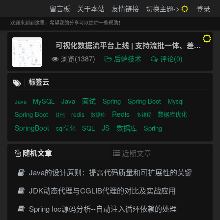
搬砖的码农
留言板
关于本站
友情链接
切换主题->
登录
Tog
navi
欢迎来到到这里，希望我的分享可以给你一些帮助！
可视化数据流平台上线 | 支持流批一体、差异检测、零代码配置
浏览(1387)
后端技术
评论(0)
标签云
面试
MySQL
Java
Spring
Spring Boot
Mysql
Java
Redis
Spring Boot
redis
数据库优化
其他
数据库
多线程
SpringBoot
JS
数据库
SQL
Spring
sql优化
随机文章
近期文章
Java的设计原则：提高代码质量和可扩展性的关键
JDK动态代理与CGLIB代理的对比及实战应用
Spring Ioc源码分析--自动注入循环依赖的处理