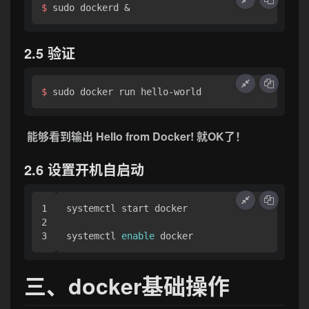
$ 
sudo dockerd &
2.5 验证
$ 
sudo docker run hello-world
能够看到输出 Hello from Docker! 就OK了！
2.6 设置开机自启动
1

systemctl start docker       

2

systemctl 
enable
 docker
三、docker基础操作