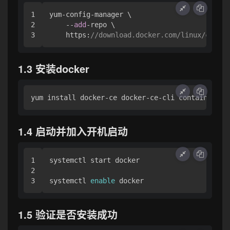
1

yum-config-manager \

2

    --
add
-repo \

    https:
//download.docker.com/linux/centos
1.3 安装docker
yum install docker-ce docker-ce-cli containerd.
i
1.4 启动并加入开机启动
1

systemctl start docker

2

systemctl 
enable
 docker
1.5 验证是否安装成功