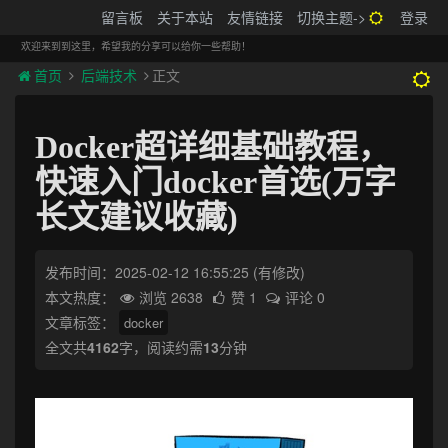
搬砖的码农
留言板
关于本站
友情链接
切换主题->
登录
Tog
navi
欢迎来到到这里，希望我的分享可以给你一些帮助！
首页
后端技术
正文
Docker超详细基础教程，
快速入门docker首选(万字
长文建议收藏)
发布时间：2025-02-12 16:55:25
(有修改)
本文热度：
浏览 2638
赞 1
评论 0
文章标签：
docker
全文共
4162
字，阅读约需
13
分钟