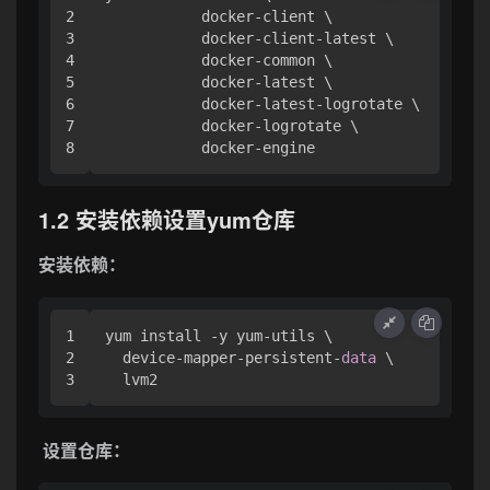
2

           docker-client \

3

           docker-client-latest \

4

           docker-common \

5

           docker-latest \

6

           docker-latest-logrotate \

7

           docker-logrotate \

           docker-engine
1.2 安装依赖设置yum仓库
安装依赖：
1

yum install -y yum-utils \

2

  device-mapper-persistent-
data
 \

  lvm2
设置仓库：