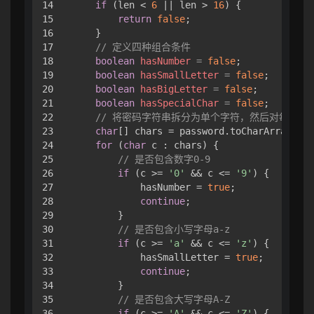
14

if
 (len < 
6
 || len > 
16
) {

15

return
false
;

16

    }

17

// 定义四种组合条件
18

boolean
hasNumber
=
false
;

19

boolean
hasSmallLetter
=
false
;

20

boolean
hasBigLetter
=
false
;

21

boolean
hasSpecialChar
=
false
;

22

// 将密码字符串拆分为单个字符，然后对每个字
23

char
[] chars = password.toCharArray();

24

for
 (
char
 c : chars) {

25

// 是否包含数字0-9
26

if
 (c >= 
'0'
 && c <= 
'9'
) {

27

            hasNumber = 
true
;

28

continue
;

29

        }

30

// 是否包含小写字母a-z
31

if
 (c >= 
'a'
 && c <= 
'z'
) {

32

            hasSmallLetter = 
true
;

33

continue
;

34

        }

35

// 是否包含大写字母A-Z
36

if
 (c >= 
'A'
 && c <= 
'Z'
) {
