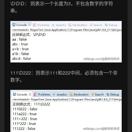
\D\D\D
： 则表示一个长度为3，不包含数字的字符
串。
111\D222
：则表示111和222中间，必须包含一个非
数字。