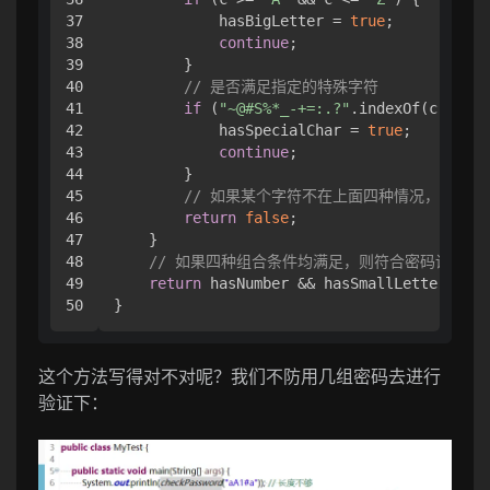
37

            hasBigLetter = 
true
;

38

continue
;

39

        }

40

// 是否满足指定的特殊字符
41

if
 (
"~@#S%*_-+=:.?"
.indexOf(c) > 
0
)
42

            hasSpecialChar = 
true
;

43

continue
;

44

        }

45

// 如果某个字符不在上面四种情况，则不满
46

return
false
;

47

    }

48

// 如果四种组合条件均满足，则符合密码设置规
49

return
 hasNumber && hasSmallLetter && h
}
这个方法写得对不对呢？我们不防用几组密码去进行
验证下：