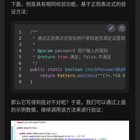
下面，则是具有相同校验功能，基于正则表达式的验
证方法：
1

/**

2

 * 通过正则表达式校验用户密码是否满足设置规则

3

 * 

4

 * 
@param
 password 用户输入的密码

5

 * 
@return
true
-满足；false-不满足

6

 */
7

public
static
boolean
checkPasswordByRegex
(
S
8

return
Pattern
.
matches
(
"^(?=.*[0-9])(?=.
}
那么它写得到底对不对呢？于是，我们可以通过上面
的示例数据，继续调用该方法来进行验证：