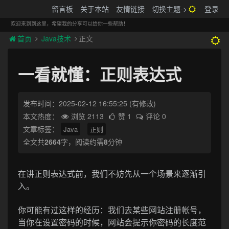
搬砖的码农
留言板
关于本站
友情链接
切换主题->
登录
Tog
navi
欢迎来到到这里，希望我的分享可以给你一些帮助！
首页
Java技术
正文
一看就懂：正则表达式
发布时间：2025-02-12 16:55:25
(有修改)
本文热度：
浏览 2113
赞 1
评论 0
文章标签：
Java
正则
全文共
2664
字，阅读约需
8
分钟
在讲正则表达式前，我们不妨先从一个场景来逐渐引
入。
你可能有过这样的经历：我们去某些网站注册帐号，
当你在设置密码的时候，网站会提示你密码的长度范