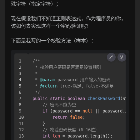
殊字符（指定字符）；
现在假设我们不知道正则表达式，作为程序员的你，
该如何去实现这样一个密码验证呢？
下面是我写的一个校验方法（样本）：
1

/**

2

 * 校验用户密码是否满足设置规则

3

 * 

4

 * 
@param
 password 用户输入的密码

5

 * 
@return
 true-满足；false-不满足

6

 */
7

public
static
boolean
checkPassword
(String 
8

// 密码不能为空
9

if
 (password == 
null
 || password.isEmpt
10

return
false
;

11

    }

12

// 校验密码长度（6-16位）
13

int
len
=
 password.length();
