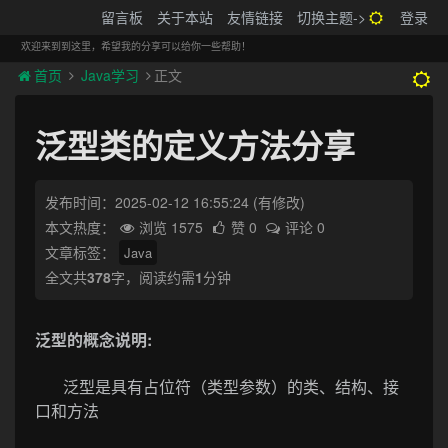
搬砖的码农
留言板
关于本站
友情链接
切换主题->
登录
Tog
navi
欢迎来到到这里，希望我的分享可以给你一些帮助！
首页
Java学习
正文
泛型类的定义方法分享
发布时间：2025-02-12 16:55:24
(有修改)
本文热度：
浏览 1575
赞 0
评论 0
文章标签：
Java
全文共
378
字，阅读约需
1
分钟
泛型的概念说明:
泛型是具有占位符（类型参数）的类、结构、接
口和方法