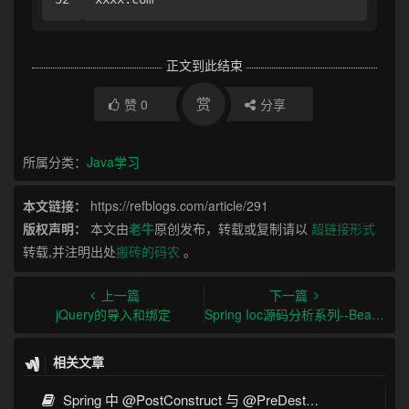
正文到此结束
赏
赞
0
分享
所属分类：
Java学习
本文链接：
https://refblogs.com/article/291
版权声明：
本文由
老牛
原创发布，转载或复制请以
超链接形式
转载,并注明出处
搬砖的码农
。
上一篇
下一篇
jQuery的导入和绑定
Spring Ioc源码分析系列--Bean实例化过程(一)
相关文章
Spring 中 @PostConstruct 与 @PreDestroy 的完整与实战