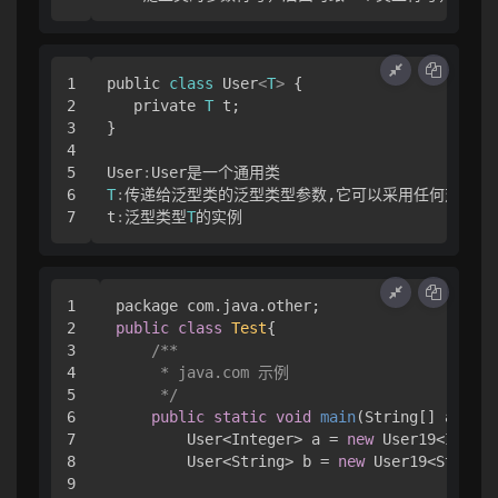
1

public 
class
 User
<
T
>
{
2

   private 
T
3

}
4

5

User
:
6

T
:
传递给泛型类的泛型类型参数
,
它可以采用任何对象

t
:
泛型类型
T
1

2

public
class
Test
{

3

/**

4

     * java.com 示例

5

     */
6

public
static
void
main
(
String[] args
)
 
7

        User<Integer> a = 
new
 User19<Intege
8

        User<String> b = 
new
 User19<String>
9
