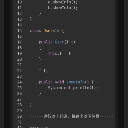
10

        a.showInfo();

11

        b.showInfo();

12

    }

13

}

14

15

class
User
<
T
> {

16

17

public
User
(
T t
)
18

    {

19

this
.t = t;

20

    }

21

22

    T t;

23

24

public
void
showInfo
()
 {

25

        System.
out
.println(t);

26

    }

27

28

}

29

30

------运行以上代码，将输出以下信息------

31
