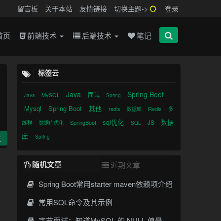
留言板
关于本站
友情链接
切换主题->
登录
首页
前端技术
后端技术
笔记
标签云
Java
Spring Boot
面试
MySQL
Java
Spring
Mysql
Spring Boot
其他
redis
Redis
多
数据库
sql优化
数据
JS
线程
SpringBoot
数据库优化
SQL
库
Spring
文
随机文章
近期文章
Spring Boot常用starter maven依赖项介绍
常用SQL命令及其示例
字节面试：知道MySQL 的 NULL 值是怎么存放的吗？