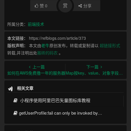
赏
赞
0
分享
所属分类：
前端技术
本文链接：
https://refblogs.com/article/373
版权声明：
本文由
老牛
原创发布，转载或复制请以
超链接形式
转载,并注明出处
搬砖的码农
。
上一篇
下一篇
如何在AWS免费撸一年的服务器
Map按key、value、对象字段排序
相关文章
小程序使用阿里巴巴矢量图标库教程
getUserProfile:fail can only be invoked by user TAP gesture