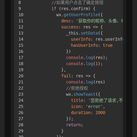
8

//如果用户点击了确定按钮
9

if
 (res.
confirm
) {

10

          wx.
getUserProfile
({

11

desc
: 
'获取你的昵称、头像、地区及性
12

success
: 
res
 =>
 {

13

              _this.
setData
({

14

userInfo
: res.
userInfo
,

15

hasUserInfo
: 
true
16

              })

17

console
.
log
(res);

18

console
.
log
(
1
);

19

            },

20

fail
: 
res
 =>
 {

21

console
.
log
(res)

22

//拒绝授权
23

              wx.
showToast
({

24

title
: 
'您拒绝了请求,不能正常
25

icon
: 
'error'
,

26

duration
: 
2000
27

              });

28

return
;

29

            }

30

          });
