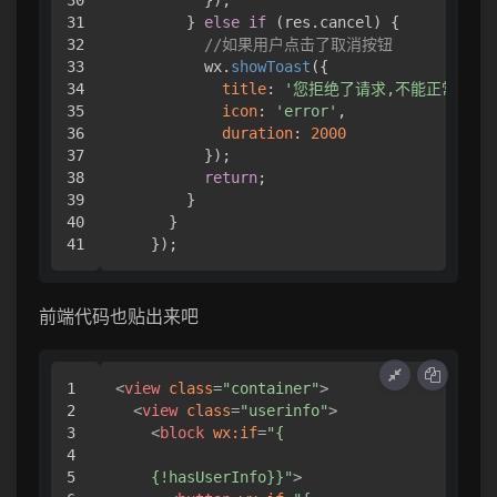
31

        } 
else
if
 (res.
cancel
) {

32

//如果用户点击了取消按钮
33

          wx.
showToast
({

34

title
: 
'您拒绝了请求,不能正常使用
35

icon
: 
'error'
,

36

duration
: 
2000
37

          });

38

return
;

39

        }

40

      }

    });
前端代码也贴出来吧
1

<
view
class
=
"container"
>
2

<
view
class
=
"userinfo"
>
3

<
block
wx:if
=
"{

4

5

    {!hasUserInfo}}"
>