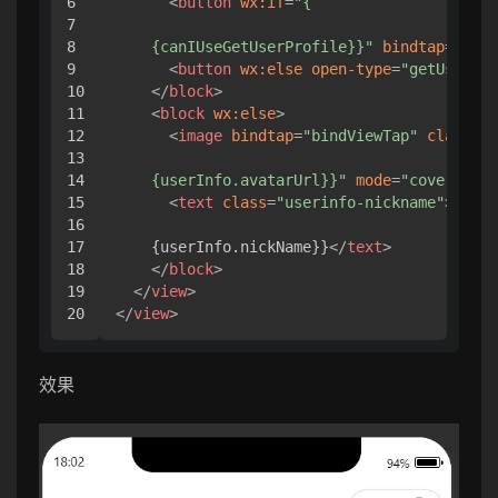
6

<
button
wx:if
=
"{

7

8

    {canIUseGetUserProfile}}"
bindtap
=
"getU
9

<
button
wx:else
open-type
=
"getUserInf
10

</
block
>
11

<
block
wx:else
>
12

<
image
bindtap
=
"bindViewTap"
class
=
"u
13

14

    {userInfo.avatarUrl}}"
mode
=
"cover"
>
</
i
15

<
text
class
=
"userinfo-nickname"
>
{

16

17

    {userInfo.nickName}}
</
text
>
18

</
block
>
19

</
view
>
</
view
>
效果