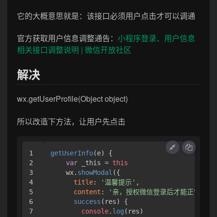
它的大概意思就是：
该接口必须用户点击才可以调通
官方获取用户信息调整通告：
小程序登录、用户信息
相关接口调整说明 | 微信开放社区
解决
wx.getUserProfile(Object object)
所以改造下方法，让用户先点击
1

getUserInfo
(
e
) {

2

var
 _this = 
this
3

    wx.
showModal
({

4

title
: 
'温馨提示'
,

5

content
: 
'亲，授权微信登录后才能正常使用
6

success
(
res
) {

7

console
.
log
(res)
