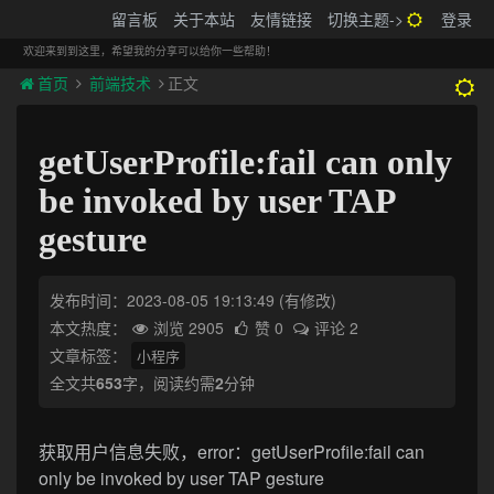
搬砖的码农
留言板
关于本站
友情链接
切换主题->
登录
Tog
navi
欢迎来到到这里，希望我的分享可以给你一些帮助！
首页
前端技术
正文
getUserProfile:fail can only
be invoked by user TAP
gesture
发布时间：2023-08-05 19:13:49
(有修改)
本文热度：
浏览 2905
赞 0
评论 2
文章标签：
小程序
全文共
653
字，阅读约需
2
分钟
获取用户信息失败，error：
getUserProfile:fail can
only be invoked by user TAP gesture