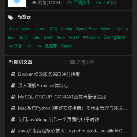
浏览(11294)
后端技术
评论(2)
标签云
Java
Mysql
Java
Spring Boot
面试
Spring
Spring
MySQL
SpringBoot
其他
Boot
redis
多线程
数据库优化
数据库
Redis
sql优化
数据库
Spring
SQL
JS
随机文章
近期文章
Docker 修改服务端口映射指南
深入理解ArrayList优缺点
MySQL GROUP_CONCAT函数与最佳实践
Mac系统Python 3完整安装指南：多版本管理与环境配置详解
使用JavaScript制作一个页面的电子时钟
Java并发编程核心技术：synchronized、volatile与CAS