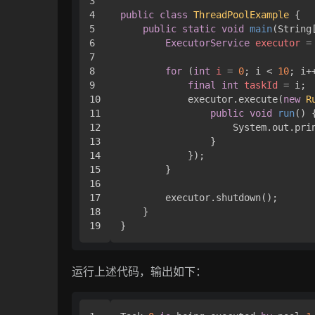
3

4

public
class
ThreadPoolExample
 { 

5

public
static
void
main
(String
6

ExecutorService
executor
=
7

8

for
 (
int
i
=
0
; i < 
10
; i++
9

final
int
taskId
=
 i;

10

            executor.execute(
new
R
11

public
void
run
()
 {
12

                    System.out.pri
13

                }

14

            });

15

        }

16

17

        executor.shutdown();

18

    }

}
运行上述代码，输出如下：