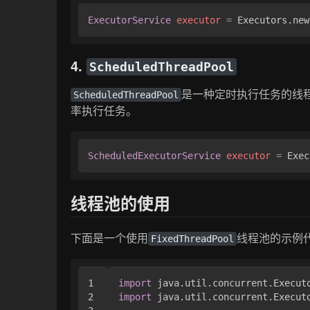
ExecutorService
executor
=
 Executors.new
4.
ScheduledThreadPool
是一种定时执行任务的线
ScheduledThreadPool
率执行任务。
ScheduledExecutorService
executor
=
 Exec
线程池的使用
下面是一个使用
线程池的示例
FixedThreadPool
1

import
2

import
 java.util.concurrent.Executo