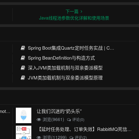
下一篇
Java线程池参数优化详解和使用场景
Spring Boot集成Quartz定时任务实战 | Cron表达式详解
Spring BeanDefinition与构造方式
深入JVM类加载机制与双亲委派模型
JVM类加载机制与双亲委派模型原理
让我们沉迷的“奶头乐”
mybatis plus 出现 Invalid bound statement (not found)
浏览(9661)
评论(0)
【延时任务处理、订单失效】RabbitMQ死信队列实现
浏览(11299)
评论(2)