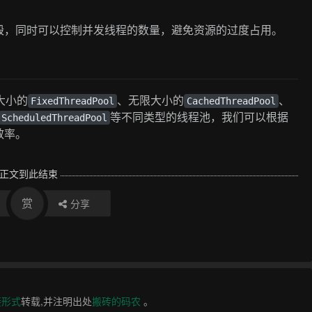
毁，同时可以控制并发线程的数量，避免资源的过度占用。
大小的
、无限大小的
、
FixedThreadPool
CachedThreadPool
等不同类型的线程池，我们可以根据
ScheduledThreadPool
效率。
正文到此结束
赏
分享
接形式
转载,并注明出处
搬砖的码农
。