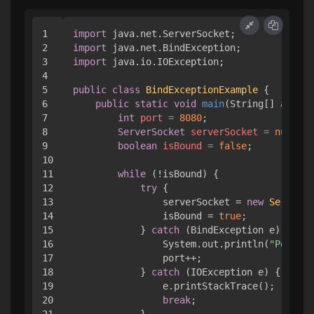
1

import
2

import
3

import
 java.io.IOException;

4

5

public
class
BindExceptionExample
 { 

6

public
static
void
main
(String[] args)
 
7

int
port
=
8080
;

8

ServerSocket
serverSocket
=
null
;

9

boolean
isBound
=
false
;

10

11

while
 (!isBound) { 

12

try
 { 

13

                serverSocket = 
new
ServerSo
14

                isBound = 
true
;

15

            } 
catch
 (BindException e) { 

16

                System.out.println(
"Port "
 
17

                port++;

18

            } 
catch
 (IOException e) { 

19

                e.printStackTrace();

20

break
;

21

            }
