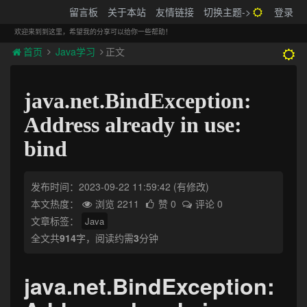
搬砖的码农
留言板
关于本站
友情链接
切换主题->
登录
Tog
navi
欢迎来到到这里，希望我的分享可以给你一些帮助！
首页
Java学习
正文
java.net.BindException:
Address already in use:
bind
发布时间：2023-09-22 11:59:42
(有修改)
本文热度：
浏览 2211
赞 0
评论 0
文章标签：
Java
全文共
914
字，阅读约需
3
分钟
java.net.BindException: