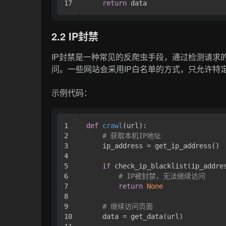
return
2.2 IP封禁
IP封禁是一种常见的反爬虫手段，通过检测请求的
问。一些网站会采用IP白名单的方式，只允许特定
示例代码：
1

def
crawl
(
url
):

2

# 获取本机IP地址
3

    ip_address = get_ip_address()

4

5

if
 check_ip_blacklist(ip_addres
6

# IP被封禁，无法继续访问
7

return
None
8

9

# 继续访问页面
10

    data = get_data(url)
