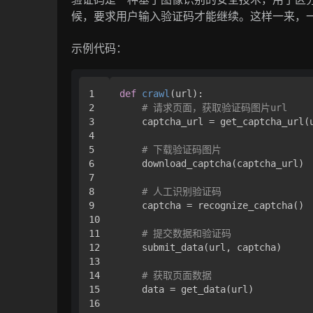
候，要求用户输入验证码才能继续。这样一来，
示例代码：
1

def
crawl
(
url
):

2

# 请求页面，获取验证码图片url
3

    captcha_url = get_captcha_url(u
4

5

# 下载验证码图片
6

    download_captcha(captcha_url)

7

8

# 人工识别验证码
9

    captcha = recognize_captcha()

10

11

# 提交数据和验证码
12

    submit_data(url, captcha)

13

14

# 获取页面数据
15

    data = get_data(url)

16
