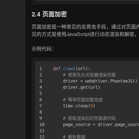
2.4 页面加密
页面加密是一种常见的反爬虫手段，通过对页面
见的方式是使用JavaScript进行动态渲染和
示例代码：
1

def
crawl
(
url
):

2

# 使用无头浏览器渲染页面
3

    driver = webdriver.PhantomJS()

4

    driver.get(url)

5

6

# 等待页面加载完成
7

    time.sleep(
5
)

8

9

# 获取渲染后的页面源代码
10

    page_source = driver.page_sourc
11

12

# 解析数据