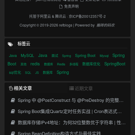
免责声明
托管于
阿里云
&
腾讯云
·
京ICP备20012357号-2
Copyright © 2019-2026 refblogs | Powered by
搬砖的码农
标签云
Java
Spring
MySQL
Spring Boot
Java
面试
Mysql
Spring
Boot
redis
SpringBoot
数据库优化
Redis
其他
数据库
多线程
Spring
sql优化
数据库
SQL
JS
相关文章
近期文章
Spring 中 @PostConstruct 与 @PreDestroy 的完整与实战
Spring Boot集成Quartz定时任务实战 | Cron表达式详解
数据库存储IPv4地址：为何32位整数优于字符串 | 性能分析
Spring BeanDefinition构造方式与最佳实践