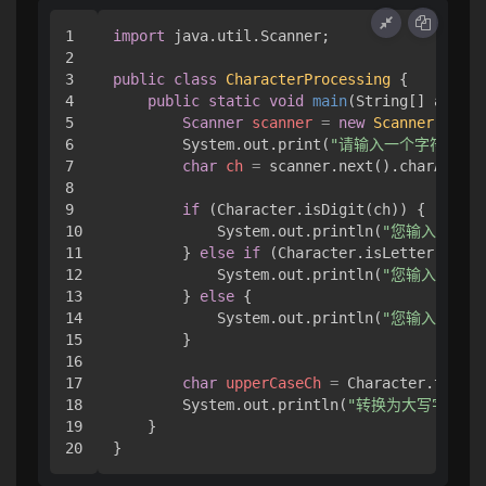
1

import
 java.util.Scanner;

2

3

public
class
CharacterProcessing
 {

4

public
static
void
main
(String[] args)
 
5

Scanner
scanner
=
new
Scanner
(Syste
6

        System.out.print(
"请输入一个字符："
);

7

char
ch
=
 scanner.next().charAt(
0
);

8

9

if
 (Character.isDigit(ch)) {

10

            System.out.println(
"您输入的是数
11

        } 
else
if
 (Character.isLetter(ch)) 
12

            System.out.println(
"您输入的是字
13

        } 
else
 {

14

            System.out.println(
"您输入的既不
15

        }

16

17

char
upperCaseCh
=
 Character.toUppe
18

        System.out.println(
"转换为大写字母后
19

    }
