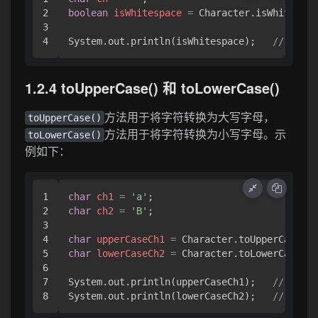
2

boolean
isWhitespace
=
 Character.isWhitespac
3

System.out.println(isWhitespace);   
// Outpu
1.2.4 toUpperCase() 和 toLowerCase()
方法用于将字符转换为大写字母，
toUpperCase()
方法用于将字符转换为小写字母。示
toLowerCase()
例如下：
1

char
ch1
=
'a'
2

char
ch2
=
'B'
;

3

4

char
upperCaseCh1
=
5

char
lowerCaseCh2
=
 Character.toLowerCase(ch
6

7

System.out.println(upperCaseCh1);   
// Outpu
System.out.println(lowerCaseCh2);   
// Outpu