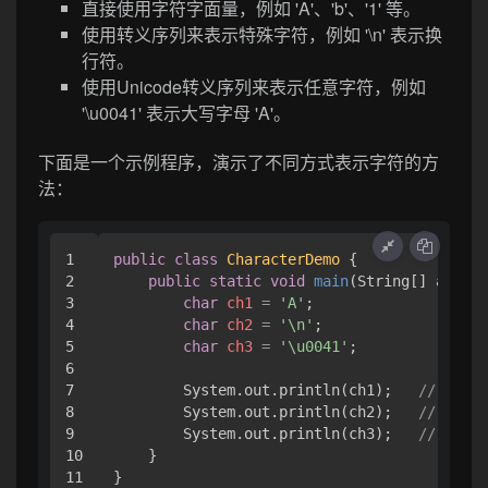
直接使用字符字面量，例如 'A'、'b'、'1' 等。
使用转义序列来表示特殊字符，例如 '\n' 表示换
行符。
使用Unicode转义序列来表示任意字符，例如
'\u0041' 表示大写字母 'A'。
下面是一个示例程序，演示了不同方式表示字符的方
法：
1

public
class
CharacterDemo
 {

2

public
static
void
main
(String[] args)
 
3

char
ch1
=
'A'
;

4

char
ch2
=
'\n'
;

5

char
ch3
=
'\u0041'
;

6

7

        System.out.println(ch1);   
// Outpu
8

        System.out.println(ch2);   
// Out
9

        System.out.println(ch3);   
// Outpu
10

    }
