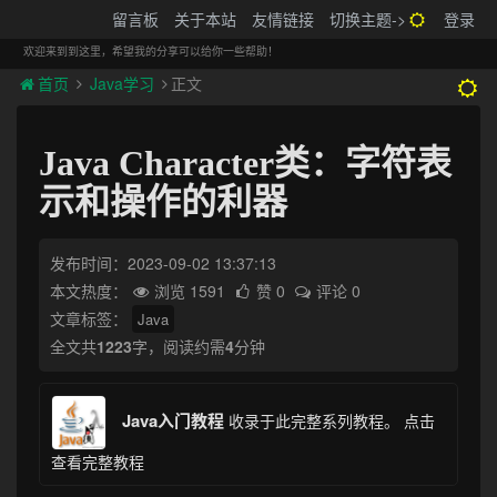
搬砖的码农
留言板
关于本站
友情链接
切换主题->
登录
Tog
navi
欢迎来到到这里，希望我的分享可以给你一些帮助！
首页
Java学习
正文
Java Character类：字符表
示和操作的利器
发布时间：2023-09-02 13:37:13
本文热度：
浏览 1591
赞 0
评论 0
文章标签：
Java
全文共
1223
字，阅读约需
4
分钟
Java入门教程
收录于此完整系列教程。
点击
查看完整教程