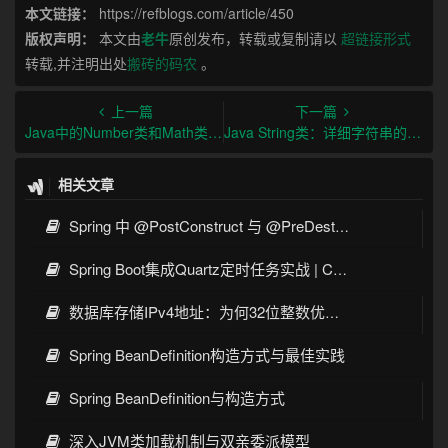
本文链接：
https://refblogs.com/article/450
版权声明：
本文由
老牛
原创发布，转载或复制请以
超链接形式
转载,并注明出处
搬砖的码农
。
上一篇
下一篇
Java中的Number类和Math类详解
Java String类：详细字符串的操作和常用方法
相关文章
Spring 中 @PostConstruct 与 @PreDestroy 的完整与实战
Spring Boot集成Quartz定时任务实战 | Cron表达式详解
数据库存储IPv4地址：为何32位整数优于字符串 | 性能分析
Spring BeanDefinition构造方式与最佳实践
Spring BeanDefinition与构造方式
深入JVM类加载机制与双亲委派模型